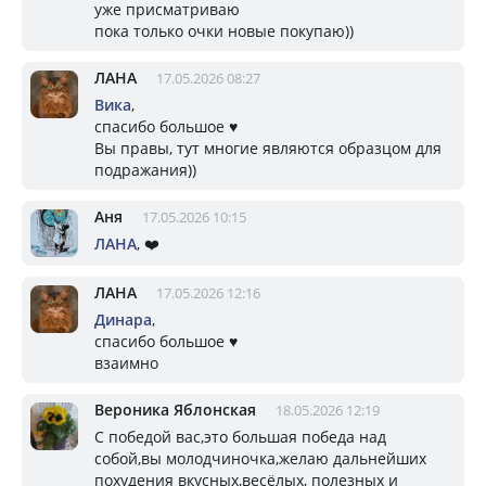
уже присматриваю
пока только очки новые покупаю))
ЛАНА
17.05.2026 08:27
Вика
,
спасибо большое ♥️
Вы правы, тут многие являются образцом для
подражания))
Аня
17.05.2026 10:15
ЛАНА
, ❤️
ЛАНА
17.05.2026 12:16
Динара
,
спасибо большое ♥️
взаимно
Вероника Яблонская
18.05.2026 12:19
С победой вас,это большая победа над
собой,вы молодчиночка,желаю дальнейших
похудения вкусных,весёлых, полезных и