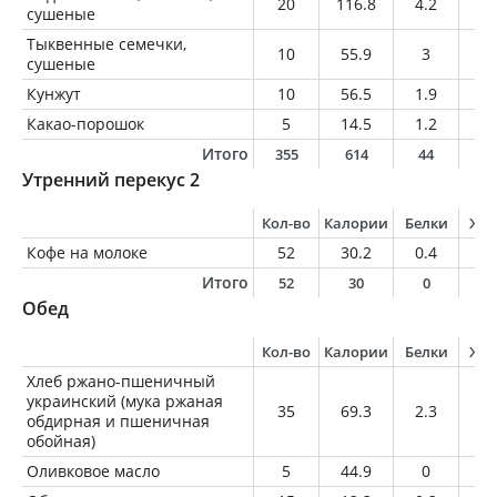
20
116.8
4.2
10
сушеные
Тыквенные семечки,
10
55.9
3
4.
сушеные
Кунжут
10
56.5
1.9
4.
Какао-порошок
5
14.5
1.2
0.
Итого
355
614
44
2
Утренний перекус 2
Кол-во
Калории
Белки
Жи
Кофе на молоке
52
30.2
0.4
0.
Итого
52
30
0
0
Обед
Кол-во
Калории
Белки
Жи
Хлеб ржано-пшеничный
украинский (мука ржаная
35
69.3
2.3
0.
обдирная и пшеничная
обойная)
Оливковое масло
5
44.9
0
5