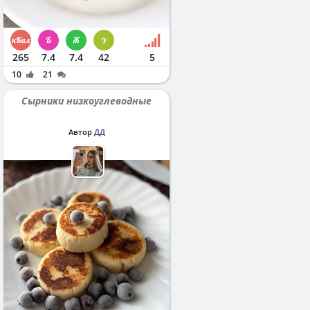
265
7.4
7.4
42
5
10
21
Сырники низкоуглеводные
Автор
ДД