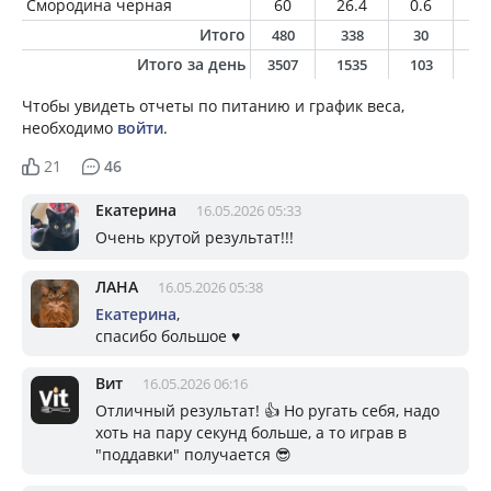
Смородина черная
60
26.4
0.6
0.
Итого
480
338
30
9
Итого за день
3507
1535
103
6
Чтобы увидеть отчеты по питанию и график веса,
необходимо
войти
.
21
46
Екатерина
16.05.2026 05:33
Очень крутой результат!!!
ЛАНА
16.05.2026 05:38
Екатерина
,
спасибо большое ♥️
Вит
16.05.2026 06:16
Отличный результат! 👍 Но ругать себя, надо
хоть на пару секунд больше, а то играв в
"поддавки" получается 😎