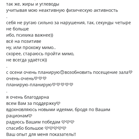
так же, жиры и углеводы
учитывая мою неактивную физическую активность
.
себя не ругаю сильно за нарушения, так, секунды четыре
не больше
ибо, психика важнее))
всё на позитиве
ну, или прохожу мимо..
скорее, стараюсь пройти мимо,
не всегда удаётся))
.
с осени очень планирую🙃возобновить посещение зала💛
очень-очень💛💛💛
планирую-планирую💛💛💛💛💛
.
я очень благодарна
всем Вам за поддержку🩷
вдохновляюсь новыми идеями, бродя по Вашим
рационам🩷
радуюсь Вашим победам 🩷🩷🩷
спасибо большое 🩷🩷🩷🩷🩷
Ваш опыт для меня показатель!!