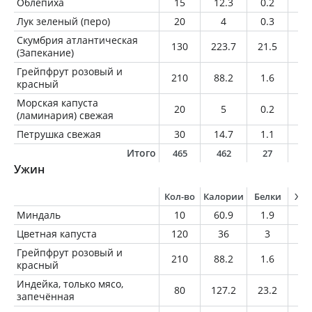
Облепиха
15
12.3
0.2
0.
Лук зеленый (перо)
20
4
0.3
0
Скумбрия атлантическая
130
223.7
21.5
15
(Запекание)
Грейпфрут розовый и
210
88.2
1.6
0.
красный
Морская капуста
20
5
0.2
0
(ламинария) свежая
Петрушка свежая
30
14.7
1.1
0.
Итого
465
462
27
2
Ужин
Кол-во
Калории
Белки
Жи
Миндаль
10
60.9
1.9
5.
Цветная капуста
120
36
3
0.
Грейпфрут розовый и
210
88.2
1.6
0.
красный
Индейка, только мясо,
80
127.2
23.2
3.
запечённая