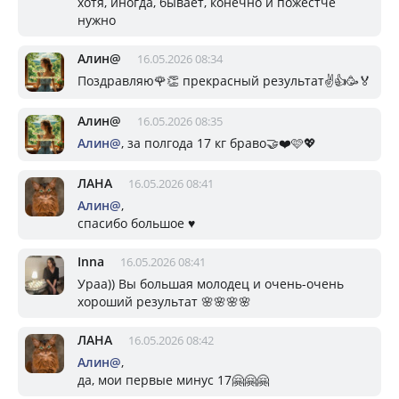
хотя, иногда, бывает, конечно и пожёстче
нужно
Алин@
16.05.2026 08:34
Поздравляю🌹👏 прекрасный результат✌️👍🥳🏅
Алин@
16.05.2026 08:35
Алин@
, за полгода 17 кг браво🤝❤️🩷💖
ЛАНА
16.05.2026 08:41
Алин@
,
спасибо большое ♥️
Inna
16.05.2026 08:41
Ураа)) Вы большая молодец и очень-очень
хороший результат 🌸🌸🌸🌸
ЛАНА
16.05.2026 08:42
Алин@
,
да, мои первые минус 17🤗🤗🤗