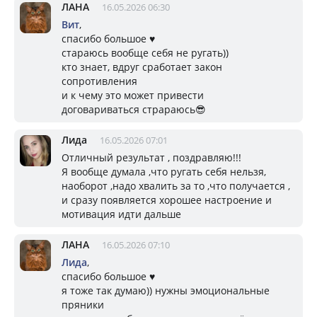
ЛАНА
16.05.2026 06:30
Вит
,
спасибо большое ♥️
стараюсь вообще себя не ругать))
кто знает, вдруг сработает закон
сопротивления
и к чему это может привести
договариваться страраюсь😎
Лида
16.05.2026 07:01
Отличный результат , поздравляю!!!
Я вообще думала ,что ругать себя нельзя,
наоборот ,надо хвалить за то ,что получается ,
и сразу появляется хорошее настроение и
мотивация идти дальше
ЛАНА
16.05.2026 07:10
Лида
,
спасибо большое ♥️
я тоже так думаю)) нужны эмоциональные
пряники