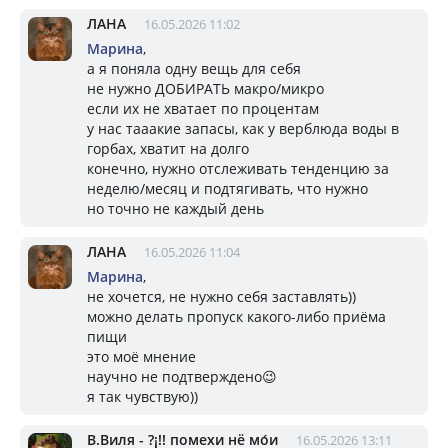
ЛАНА
16.05.2026 11:02
Марина
,
а я поняла одну вещь для себя
не нужно ДОБИРАТЬ макро/микро
если их не хватает по процентам
у нас тааакие запасы, как у верблюда воды в
горбах, хватит на долго
конечно, нужно отслеживать тенденцию за
неделю/месяц и подтягивать, что нужно
но точно не каждый день
ЛАНА
16.05.2026 11:04
Марина
,
не хочется, не нужно себя заставлять))
можно делать пропуск какого-либо приёма
пищи
это моё мнение
научно не подтверждено😉
я так чувствую))
В.Виля - ?¡!! помехи нё мо́и
16.05.2026 13:11