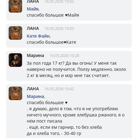
ЛАНА
16.05.2026 10:02
Майя
,
спасибо большое ♥️Майя
ЛАНА
16.05.2026 10:03
Катя Файн
,
спасибо большое♥️Катя
Марина
16.05.2026 10:28
За пол года 17 кг? Да вы огонь! У меня так
наверно не получится. Ползу медленно, около
2 кг в месяц, но и мзр мне так считает.
ЛАНА
16.05.2026 10:42
Марина
,
спасибо большое ♥️
. я думаю, дело в том, что я не употребляю
ничего мучного, кроме хлебушка ржаного, я о
нём пост писала
. ещё, если ем гарнир, то без хлеба
да и хлеба того, - 30-40 гр