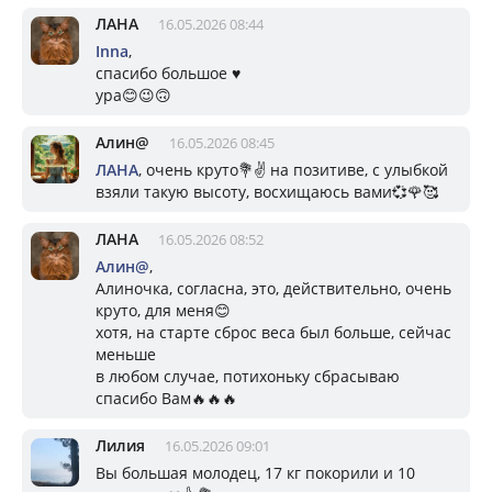
ЛАНА
16.05.2026 08:44
Inna
,
спасибо большое ♥️
ура😊😉🙃
Алин@
16.05.2026 08:45
ЛАНА
, очень круто💐✌️ на позитиве, с улыбкой
взяли такую высоту, восхищаюсь вами💞🌹🥰
ЛАНА
16.05.2026 08:52
Алин@
,
Алиночка, согласна, это, действительно, очень
круто, для меня😊
хотя, на старте сброс веса был больше, сейчас
меньше
в любом случае, потихоньку сбрасываю
спасибо Вам🔥🔥🔥
Лилия
16.05.2026 09:01
Вы большая молодец, 17 кг покорили и 10