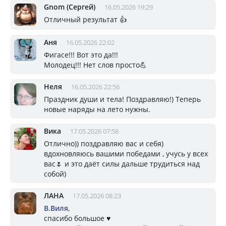
Gnom (Сергей)
16.05.2026 19:29
Отличный результат 👍
Аня
16.05.2026 22:02
Фигасе!!! Вот это да!!!
Молодец!!! Нет слов просто💪
Неля
16.05.2026 22:56
Праздник души и тела! Поздравляю!) Теперь
новые наряды на лето нужны.
Вика
17.05.2026 07:58
Отлично)) поздравляю вас и себя)
вдохновляюсь вашими победами , учусь у всех
вас🌷 и это даёт силы дальше трудиться над
собой)
ЛАНА
17.05.2026 08:23
В.Виля
,
спасибо большое ♥️