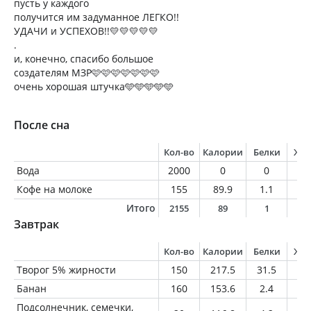
пусть у каждого
получится им задуманное ЛЕГКО!!
УДАЧИ и УСПЕХОВ!!💛💛💛💛💛
.
и, конечно, спасибо большое
создателям МЗР🩷🩷🩷🩷🩷🩷🩷
очень хорошая штучка🩵🩵🩵🩵🩵
После сна
Кол-во
Калории
Белки
Жи
Вода
2000
0
0
0
Кофе на молоке
155
89.9
1.1
1.
Итого
2155
89
1
1
Завтрак
Кол-во
Калории
Белки
Жи
Творог 5% жирности
150
217.5
31.5
7.
Банан
160
153.6
2.4
0.
Подсолнечник, семечки,