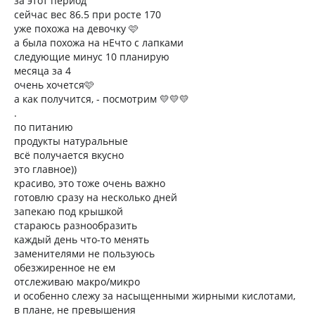
за этот период
сейчас вес 86.5 при росте 170
уже похожа на девочку 🩷
а была похожа на нЕчто с лапками
следующие минус 10 планирую
месяца за 4
очень хочется🩷
а как получится, - посмотрим 💛💛💛
.
по питанию
продукты натуральные
всё получается вкусно
это главное))
красиво, это тоже очень важно
готовлю сразу на несколько дней
запекаю под крышкой
стараюсь разнообразить
каждый день что-то менять
заменителями не пользуюсь
обезжиренное не ем
отслеживаю макро/микро
и особенно слежу за насыщенными жирными кислотами,
в плане, не превышения