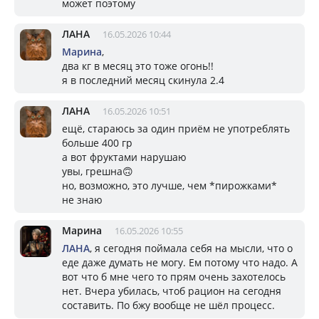
может поэтому
ЛАНА
16.05.2026 10:44
Марина
,
два кг в месяц это тоже огонь!!
я в последний месяц скинула 2.4
ЛАНА
16.05.2026 10:51
ещё, стараюсь за один приём не употреблять
больше 400 гр
а вот фруктами нарушаю
увы, грешна🙃
но, возможно, это лучше, чем *пирожками*
не знаю
Марина
16.05.2026 10:55
ЛАНА
, я сегодня поймала себя на мысли, что о
еде даже думать не могу. Ем потому что надо. А
вот что б мне чего то прям очень захотелось
нет. Вчера убилась, чтоб рацион на сегодня
составить. По бжу вообще не шёл процесс.