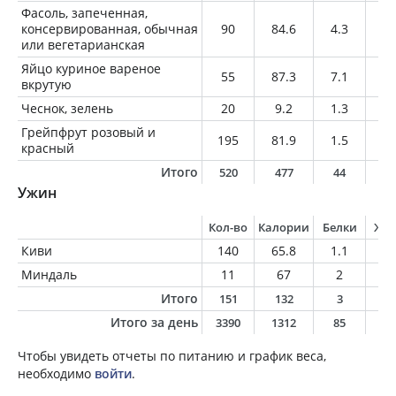
Фасоль, запеченная,
консервированная, обычная
90
84.6
4.3
0.
или вегетарианская
Яйцо куриное вареное
55
87.3
7.1
6.
вкрутую
Чеснок, зелень
20
9.2
1.3
0
Грейпфрут розовый и
195
81.9
1.5
0.
красный
Итого
520
477
44
1
Ужин
Кол-во
Калории
Белки
Жи
Киви
140
65.8
1.1
0.
Миндаль
11
67
2
5.
Итого
151
132
3
6
Итого за день
3390
1312
85
5
Чтобы увидеть отчеты по питанию и график веса,
необходимо
войти
.