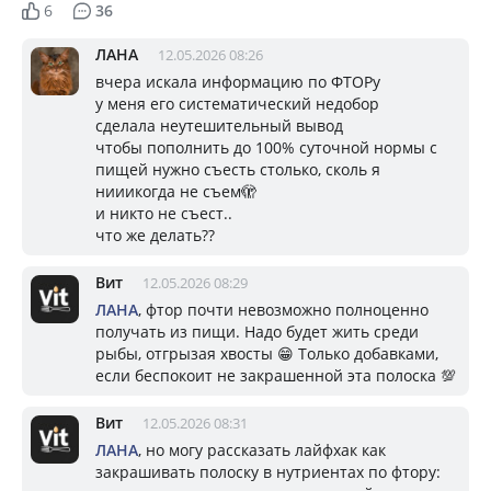
6
36
ЛАНА
12.05.2026 08:26
вчера искала информацию по ФТОРу
у меня его систематический недобор
сделала неутешительный вывод
чтобы пополнить до 100% суточной нормы с
пищей нужно съесть столько, сколь я
нииикогда не съем🫣
и никто не съест..
что же делать??
Вит
12.05.2026 08:29
ЛАНА
, фтор почти невозможно полноценно
получать из пищи. Надо будет жить среди
рыбы, отгрызая хвосты 😁 Только добавками,
если беспокоит не закрашенной эта полоска 💯
Вит
12.05.2026 08:31
ЛАНА
, но могу рассказать лайфхак как
закрашивать полоску в нутриентах по фтору: