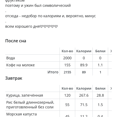
фруктиком
поэтому и ужин был символический
.
отсюда - недобор по калориям и, вероятно, минус
.
всем хорошего дня🩷🩷🩷🩷🩷
После сна
Кол-во
Калории
Белки
Жи
Вода
2000
0
0
0
Кофе на молоке
155
89.9
1.1
1.
Итого
2155
89
1
1
Завтрак
Кол-во
Калории
Белки
Жи
Курица, запечённая
120
267.6
28.8
16
Рис белый длиннозерный,
55
71.5
1.5
0.
приготовленный без соли
Морская капуста
45
11.2
0.4
0.