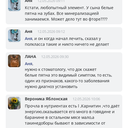
Аня
12.05.2026 09:11
Кстати, любопытный элемент. У сына белые
пятна на зубах. Все минерализацией
занимаемся. Может дело тут во фторе????
Аня
12.05.2026 09:12
Аня
, и он когда начал лечить, сказал у
полкласса такие и никто ничего не делает
ЛАНА
12.05.2026 09:30
Аня
,
нужно к стоматологу, что док скажет
белые пятна это видимый симптом, то есть,
один из признаков, какого-то заболевания
нужно диагноз установить
Вероника Яблонская
12.05.2026 10:06
Прочла в нутриентах есть l ,Карнитин ,что даёт
энергию,оказывается его много в говядине и
баранине в остальном мясе мало,а
такинедоборы бывают в зависимости от