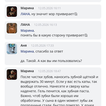
Марина
12.05.2026 16:11
ЛАНА
, ну значит мзр привирает🤔
ЛАНА
12.05.2026 16:13
Марина
,
понять бы в какую сторону привирает🤔
Аня
12.05.2026 17:33
Марина
, спасибо за ответ
да. Такой. А как вы им пользовались?
Марина
12.05.2026 18:47
После чистки зубов, наносить зубной щёткой и
выдержать 30 минут. Если у вас есть капы, так
вообще отлично. Нанесете и сверху капы
наденете. Гель пенится, как зубная паста.
Важно, чтоб зубки были хорошо им
обработаны. У сына в один момент зубы аж
прозрачные стали, быстро помогло. У дочки