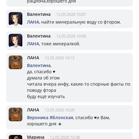
рациона,хорошего дня
Валентина
12.05.2026 10:07
ЛАНА
, найти минеральную воду со фтором.
Валентина
12.05.2026 10:08
ЛАНА
, тоже минералкой.
ЛАНА
12.05.2026 10:15
Валентина
,
да, спасибо ♥️
думала об этом
читала вчера инфу, какие-то спорные факты по
поводу фтора
буду ещё изучать
ЛАНА
12.05.2026 10:20
Вероника Яблонская
, спасибо ♥️и Вам,
хорошего дня ☀️
Марина
12.05.2026 10:38