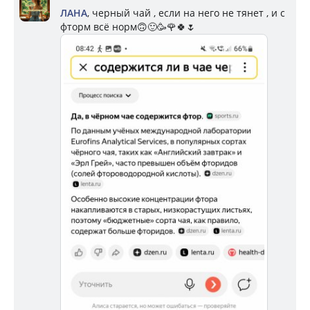
ЛАНА
, черный чай , если на него не тянет , и с
фторм всё норм🙃🙂🥳🌹🍀🌷