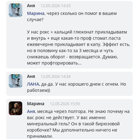
Аня
12.05.2026 14:33
Марина
, через сколько он помог в вашем
случае?
У нас рокс + кальций глюконат прикладываем
и внутрь + еще какая-то проф стомат.паста
ежевечерне прикладывает в капу. Эффект есть,
но в половину как-то за 3 месяца и чуть
снижаешь оборот - возвращается. Думаю,
может профторировать...
Аня
12.05.2026 14:34
ЛАНА
, да-да. У нас хорошего днем с огнем. Но
работаем))
Марина
12.05.2026 15:59
Аня
, месяца через полтора. Не знаю почему на
вас рокс не действует. У вас именно
минеральный гель? Он в такой бирюзовой
коробочке? Мы дополнительно ничего не
принимали.