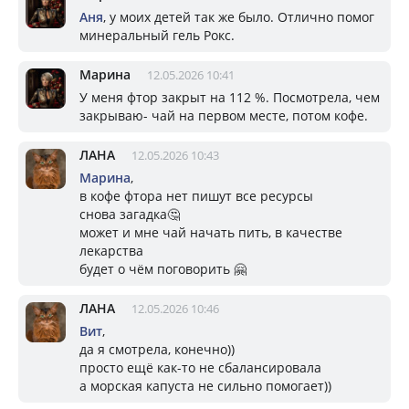
Аня
, у моих детей так же было. Отлично помог
минеральный гель Рокс.
Марина
12.05.2026 10:41
У меня фтор закрыт на 112 %. Посмотрела, чем
закрываю- чай на первом месте, потом кофе.
ЛАНА
12.05.2026 10:43
Марина
,
в кофе фтора нет пишут все ресурсы
снова загадка🤔
может и мне чай начать пить, в качестве
лекарства
будет о чём поговорить 🤗
ЛАНА
12.05.2026 10:46
Вит
,
да я смотрела, конечно))
просто ещё как-то не сбалансировала
а морская капуста не сильно помогает))