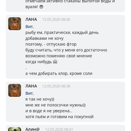
отмечаем активно стаканы выпитой воды и
вуаля! 😎
ЛАНА
12.05.2026 08:36
Вит
,
рыбу ем, практически, каждый день
добавками не хочу
поэтому, - отпускаю фтор
буду считать, что у меня его достаточно
возможно поменяю своё мнение
когда нибудь 🤗
.
а чем добирать хлор, кроме соли
ЛАНА
12.05.2026 08:38
Вит
,
я так не хочу))
мне же не полосочки нужны))
и в воде я не уверена..
хотя пьём и готовим на покупной
Алин@
12.05.2026 08:41