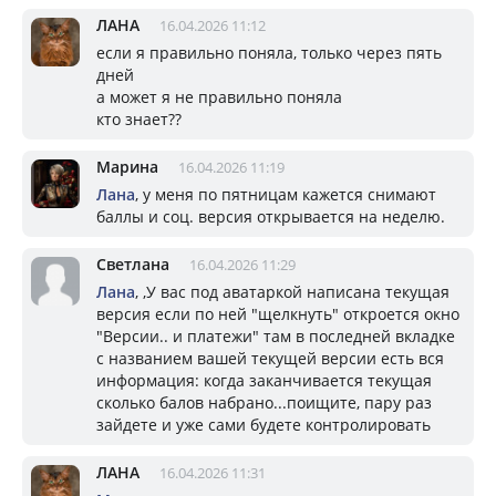
ЛАНА
16.04.2026 11:12
если я правильно поняла, только через пять
дней
а может я не правильно поняла
кто знает??
Марина
16.04.2026 11:19
Лана
, у меня по пятницам кажется снимают
баллы и соц. версия открывается на неделю.
Светлана
16.04.2026 11:29
Лана
, ,У вас под аватаркой написана текущая
версия если по ней "щелкнуть" откроется окно
"Версии.. и платежи" там в последней вкладке
с названием вашей текущей версии есть вся
информация: когда заканчивается текущая
сколько балов набрано...поищите, пару раз
зайдете и уже сами будете контролировать
ЛАНА
16.04.2026 11:31