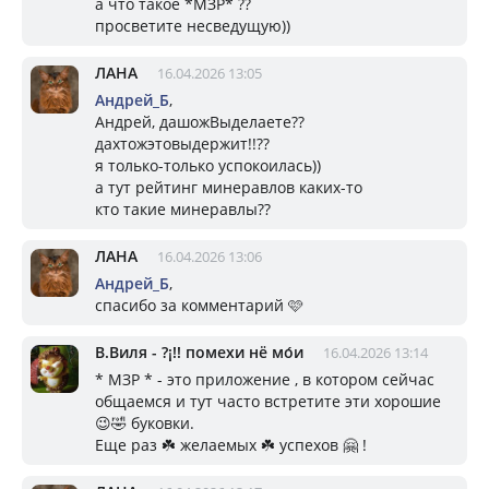
а что такое *МЗР* ??
просветите несведущую))
ЛАНА
16.04.2026 13:05
Андрей_Б
,
Андрей, дашожВыделаете??
дахтожэтовыдержит!!??
я только-только успокоилась))
а тут рейтинг минеравлов каких-то
кто такие минеравлы??
ЛАНА
16.04.2026 13:06
Андрей_Б
,
спасибо за комментарий 🩷
В.Виля - ?¡!! помехи нё мо́и
16.04.2026 13:14
* МЗР * - это приложение , в котором сейчас
общаемся и тут часто встретите эти хорошие
😉🤣 буковки.
Еще раз ☘️ желаемых ☘️ успехов 🤗 !