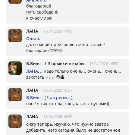
благодарю!!
путь свободен!!
я счастлива!!
ЛАНА
16.04.2026 14:00
Ольга
,
да, со мной произошло точно так же!!
благодарю 🩷🩵🩷
В.Виля - ?¡!! помехи нё мо́и
16.04.2026 16:53
ЛАНА
, ...надо только очень... очень... очень...
захотеть ?!?!?! 😉👻
ЛАНА
16.04.2026 16:57
В.Виля - ( ²-ая регист.)
,
ооо!! я так хотела, как ураган с цунами))
ЛАНА
16.04.2026 16:58
сижу теперь, изучаю, что нужно завтра
добавить, чего сегодня было не достаточно))