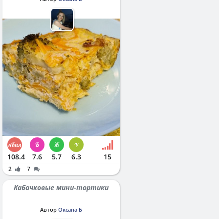
108.4
7.6
5.7
6.3
15
2
7
Кабачковые мини-тортики
Автор
Оксана Б