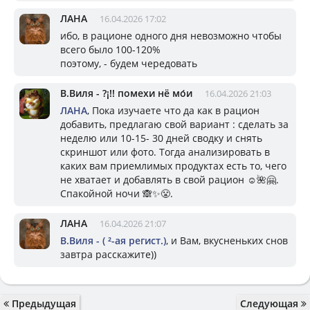
ЛАНА
16.04.2026 17:02
ибо, в рационе одного дня невозможно чтобы
всего было 100-120%
поэтому, - будем чередовать
В.Виля - ?¡!! помехи нё мо́и
16.04.2026 21:03
ЛАНА
, Пока изучаете что да как в рацион
добавить, предлагаю свой вариант : сделать за
неделю или 10-15- 30 дней сводку и снять
скриншот или фото. Тогда анализировать в
каких вам приемлимых продуктах есть то, чего
не хватает и добавлять в свой рацион ☺️🌺🤗.
Спакойной ночи 🙈✨😤.
ЛАНА
16.04.2026 21:07
В.Виля - ( ²-ая регист.)
, и Вам, вкусненьких снов
завтра расскажите))
Предыдущая
Следующая