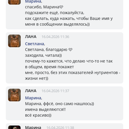
Марина
,
спасибо, Марина🩷
подскажите ещё, пожалуйста,
как сделать, куда нажать, чтобы Ваше имя у
меня в сообщении выделялось))
ЛАНА
16.04.2026 11:36
Светлана
,
Светлана, благодарю 🩷
заходила, читала))
почему-то кажется, что делаю что-то не так
в общем, время покажет
мне, просто, без этих показателей нутриентов -
жизни нет))
ЛАНА
16.04.2026 11:37
Марина
,
Марина, ффсё, оно само нашлось))
имена выделяются!!
всё красиво))
Марина
16.04.2026 11:38