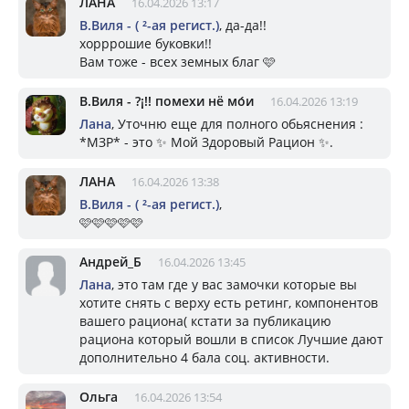
ЛАНА
16.04.2026 13:17
В.Виля - ( ²-ая регист.)
, да-да!!
хорррошие буковки!!
Вам тоже - всех земных благ 🩷
В.Виля - ?¡!! помехи нё мо́и
16.04.2026 13:19
Лана
, Уточню еще для полного обьяснения :
*МЗР* - это ✨ Мой Здоровый Рацион ✨.
ЛАНА
16.04.2026 13:38
В.Виля - ( ²-ая регист.)
,
🩷🩷🩷🩷🩷
Андрей_Б
16.04.2026 13:45
Лана
, это там где у вас замочки которые вы
хотите снять с верху есть ретинг, компонентов
вашего рациона( кстати за публикацию
рациона который вошли в список Лучшие дают
дополнительно 4 бала соц. активности.
Ольга
16.04.2026 13:54