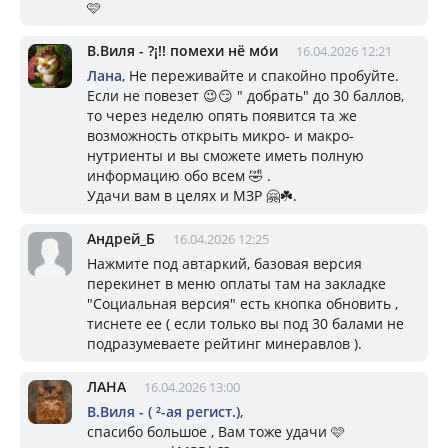
🩷
В.Виля - ?¡!! помехи нё мо́и
16.04.2026 12:21
Лана
, Не переживайте и спакойно пробуйте.
Если не повезет 😉😏 " добрать" до 30 баллов,
то через неделю опять появится та же
возможность открыть микро- и макро-
нутриенты и вы сможете иметь полную
информацию обо всем 🤣 .
Удачи вам в целях и МЗР 🤗☘️.
Андрей_Б
16.04.2026 12:25
Нажмите под автаркий, базовая версия
перекинет в меню оплаты там на закладке
"Социальная версия" есть кнопка обновить ,
тиснете ее ( если только вы под 30 балами не
подразумеваете рейтинг минеравлов ).
ЛАНА
16.04.2026 13:00
В.Виля - ( ²-ая регист.)
,
спасибо большое , Вам тоже удачи 🩷