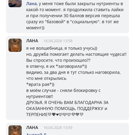
Лана
, у меня тоже были закрыты нутриенты в
какой-то момент. я продолжила ставить лайки
и при получении 30 баллов версия перешла
сразу из "базовой" в "социальную". в тот же
момент))
ЛАНА
16.04.2026 13:58
я не волшебница, я только учусь))
но, дружба помогает делать настоящие чудеса!!
Вы спросите, что произошло??
я отвечу, я их *заговорила*))
видимо, за два дня я тут столько наговорила,
что мне открылись
*врата рая*))
в моём случае - сняли блокировку с
нутриентов!!
ДРУЗЬЯ, Я ОЧЕНЬ ВАМ БЛАГОДАРНА ЗА
ОКАЗАННУЮ ПОМОЩЬ, ПОДДЕРЖКУ и
ТЕРПЕНИЕ💛💖♥️🩷🩵🩷💜💙💛
ЛАНА
16.04.2026 13:59
Андрей_Б
,