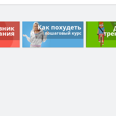
Как похудеть
вник
ания
тре
пошаговый курс