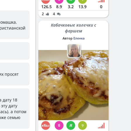
126.5
8.9
3.2
13.9
0
2
4
ромашка.
Кабачковые колечки с
христианской
фаршем
Автор
Еленка
их просят
а дату 18
 эту дату
ась). а потом
тоже семью