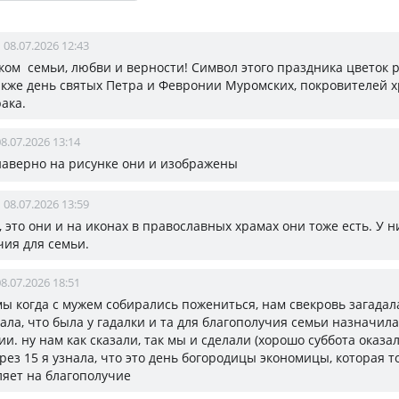
08.07.2026 12:43
ком семьи, любви и верности! Символ этого праздника цветок 
акже день святых Петра и Февронии Муромских, покровителей 
ака.
8.07.2026 13:14
 наверно на рисунке они и изображены
08.07.2026 13:59
а, это они и на иконах в православных храмах они тоже есть. У н
чия для семьи.
8.07.2026 18:51
 мы когда с мужем собирались пожениться, нам свекровь загадал
ала, что была у гадалки и та для благополучия семьи назначила
и. ну нам как сказали, так мы и сделали (хорошо суббота оказал
рез 15 я узнала, что это день богородицы экономицы, которая 
ляет на благополучие