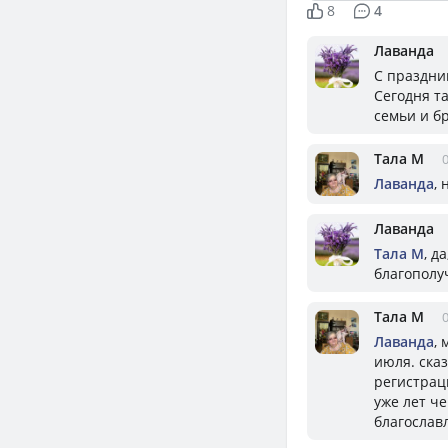
8
4
Лаванда
С праздни
Сегодня т
семьи и бр
Тала М
0
Лаванда
,
Лаванда
Тала М
, д
благополу
Тала М
0
Лаванда
,
июля. сказ
регистраци
уже лет че
благослав