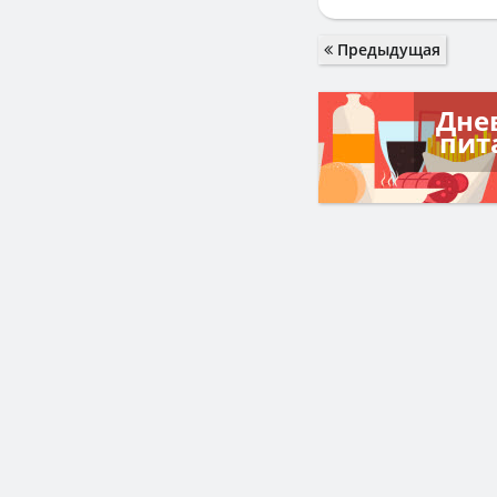
Предыдущая
Дне
пит