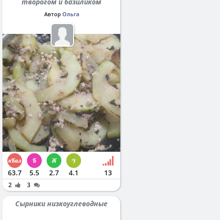
творогом и базиликом
Автор
Ольга
63.7
5.5
2.7
4.1
13
2
3
Сырники низкоуглеводные