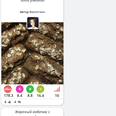
Хлеб ржаной
Автор
Валентина
178.3
8.4
8.8
16.4
10
4
4
Жареный кабачок с