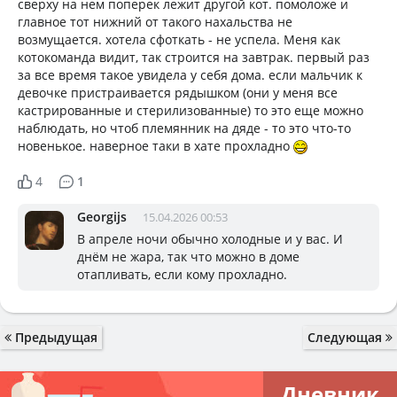
сверху на нем поперек лежит другой кот. помоложе и
главное тот нижний от такого нахальства не
возмущается. хотела сфоткать - не успела. Меня как
котокоманда видит, так строится на завтрак. первый раз
за все время такое увидела у себя дома. если мальчик к
девочке пристраивается рядышком (они у меня все
кастрированные и стерилизованные) то это еще можно
наблюдать, но чтоб племянник на дяде - то это что-то
новенькое. наверное таки в хате прохладно
4
1
Georgijs
15.04.2026 00:53
В апреле ночи обычно холодные и у вас. И
днём не жара, так что можно в доме
отапливать, если кому прохладно.
Предыдущая
Следующая
Дневник