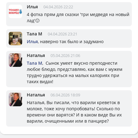
Илья
04.04.2026 22:22
4 фотка прям для сказки 'три медведя на новый
лад'🙂
Тала М
04.04.2026 23:21
Илья
, наверно так было и задумано
Наталья
05.04.2026 21:06
Тала М
, Сынок умеет вкусно преподнести
любое блюдо, представляю, как вам с мужем
трудно удержаться на малых калориях при
таких видах!
Наталья
06.04.2026 18:09
Наталья, Вы писали, что варили креветок в
молоке, тоже хочу попробовать! Сколько по
времени они варятся? И в каком виде Вы их
варили, очищенными или в панцире?