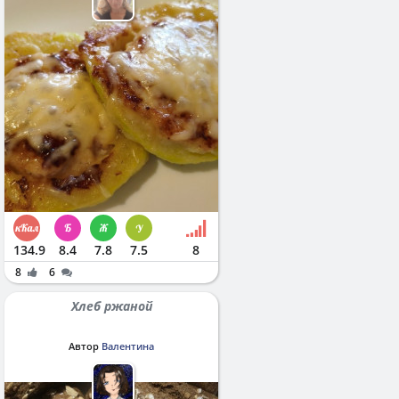
134.9
8.4
7.8
7.5
8
8
6
Хлеб ржаной
Автор
Валентина