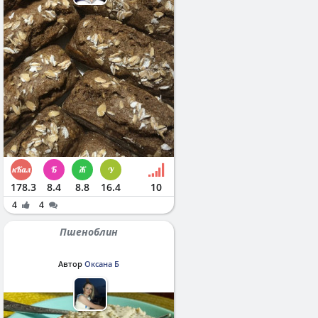
178.3
8.4
8.8
16.4
10
4
4
Пшеноблин
Автор
Оксана Б