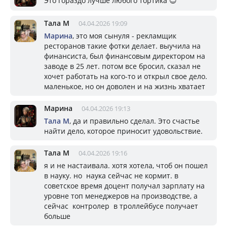
Это гораздо лучше любого тортика 😊
Тала М
04.04.2026 19:09
Марина
, это моя сынуля - рекламщик
ресторанов такие фотки делает. выучила на
финансиста, был финансовым директором на
заводе в 25 лет. потом все бросил, сказал не
хочет работать на кого-то и открыл свое дело.
маленькое, но он доволен и на жизнь хватает
Марина
04.04.2026 19:13
Тала М
, да и правильно сделал. Это счастье
найти дело, которое приносит удовольствие.
Тала М
04.04.2026 19:16
я и не настаивала. хотя хотела, чтоб он пошел
в науку. но наука сейчас не кормит. в
советское время доцент получал зарплату на
уровне топ менеджеров на производстве, а
сейчас контролер в троллейбусе получает
больше