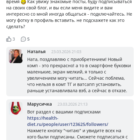
время
Как увижу знакомые посты, буду подписываться
на своих свой блог, и вы если меня видите и вам
интересно со мной иногда общаться - подключайтесь. Не
могу фотку в профиль вставить. не подскажете как это
сделать?
3
5
Наталья
23.03.2026 21:03
Ната, поздлавляю с приобретением! Новый
комп - это прекрасно! а то в смартфоне буковки
маленькие, экран мелкий, я только с
увеличением могу читать... Сейчас поблема,
что нельзя в комт ТГ и ватсапп установить,
раньше устанавливала вэб, а сейчас в отказе.
Марусичка
23.03.2026 21:13
Вот раздел с вашими подписками
https://health-
diet.ru/people/user/123625/followers/
Нажмете кнопку "читаю" и увидите всех на
кого были подписаны. Сможете подписаться с