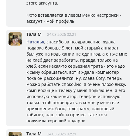
этого аккаунта.
Фото вставляется в левом меню: настройки -
аккаунт - мой профиль
Тала М
24.03.2026 02:21
Наталья
, спасибо за поздравление. ждала
подарка больше 5 лет. мой старый аппарат
был уже на издыхании не один год, а он же мне
на хлеб дает заработать. правда, только на
хлеб. если какая-то серьезная трата - это надо
к сыну обращаться. вот и ждала компьютер
пока он раскошелится. ну, слава богу, теперь
можно работать спокойно. я очень плохо вижу,
комп вообще к телеку у меня подключен. я его
использую как монитор. телефон использую
только чтоб поговорить. в компе у меня все
приложения: банк, телеграмм, налоговый
кабинет, наш сайт и прочее. так что я
получила хороший подарок
Тала М
24.03.2026 02:21