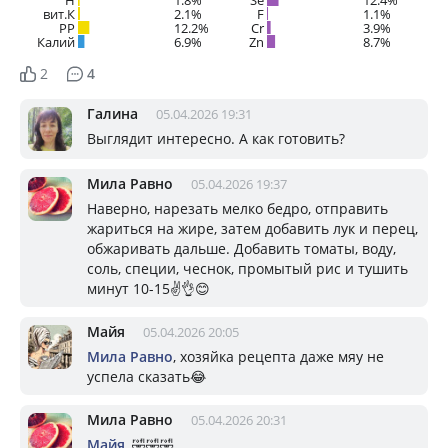
вит.К
2.1%
F
1.1%
PP
12.2%
Cr
3.9%
Калий
6.9%
Zn
8.7%
2
4
Галина
05.04.2026 19:31
Выглядит интересно. А как готовить?
Мила Равно
05.04.2026 19:37
Наверно, нарезать мелко бедро, отправить
жариться на жире, затем добавить лук и перец,
обжаривать дальше. Добавить томаты, воду,
соль, специи, чеснок, промытый рис и тушить
минут 10-15✌️👌😊
Майя
05.04.2026 20:05
Мила Равно
, хозяйка рецепта даже мяу не
успела сказать😂
Мила Равно
05.04.2026 20:31
Майя
, 🤣🤣🤣