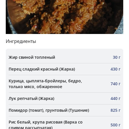
Ингредиенты
Жир свиной топленый
30 г
Перец сладкий красный (Жарка)
430 г
Курица, цыплята-бройлеры, бедро,
740 г
только мясо, обжаренное
Лук репчатый (Жарка)
440 г
Помидор (томат), грунтовый (Тушение)
825 г
Рис белый, крупа рисовая (Варка со
500 г
сливом рассыпчатая)