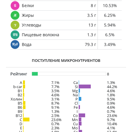
Белки
8 г
10.53%
Жиры
3.5 г
6.25%
Углеводы
13 г
5.94%
Пищевые волокна
1.3 г
6.5%
Вода
79.3 г
3.49%
ПОСТУПЛЕНИЕ МИКРОНУТРИЕНТОВ
Рейтинг
8
A
7.1%
Ca
1.3%
b-car
7.7%
Si
44.2%
В1
3.5%
Mg
4.6%
B2
4.6%
Na
1.8%
Холин
3.1%
P
9.5%
B5
8.7%
Cl
0.9%
B6
9.1%
Fe
4.6%
B9
1.3%
I
0.7%
B12
2.5%
Co
23.6%
C
23.6%
Mn
9.7%
D
0.7%
Cu
10.4%
E
2.3%
Mo
4.1%
H
1.8%
Se
12.4%