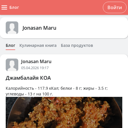
Войти
Блог
Jonasan Maru
Блог
Кулинарная книга
База продуктов
Jonasan Maru
05.04.2026 19:17
Джамбалайя КОА
Калорийность -
117.9 кКал
; белки -
8 г
; жиры -
3.5 г
;
углеводы -
13 г
на
100 г
.