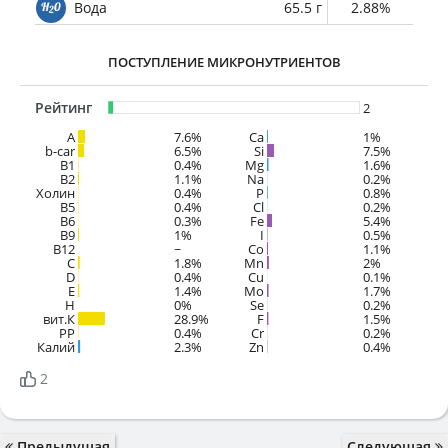
Вода
65.5 г
2.88%
ПОСТУПЛЕНИЕ МИКРОНУТРИЕНТОВ
Рейтинг
2
A
7.6%
Ca
1%
b-car
6.5%
Si
7.5%
В1
0.4%
Mg
1.6%
B2
1.1%
Na
0.2%
Холин
0.4%
P
0.8%
B5
0.4%
Cl
0.2%
B6
0.3%
Fe
5.4%
B9
1%
I
0.5%
B12
~
Co
1.1%
C
1.8%
Mn
2%
D
0.4%
Cu
0.1%
E
1.4%
Mo
1.7%
H
0%
Se
0.2%
вит.К
28.9%
F
1.5%
PP
0.4%
Cr
0.2%
Калий
2.3%
Zn
0.4%
2
Предыдущая
Следующая