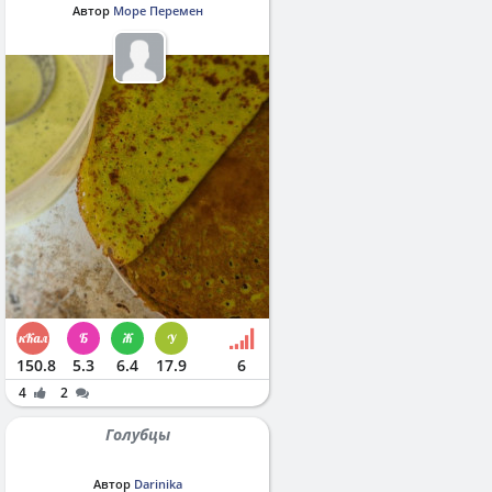
Автор
Море Перемен
150.8
5.3
6.4
17.9
6
4
2
Голубцы
Автор
Darinika