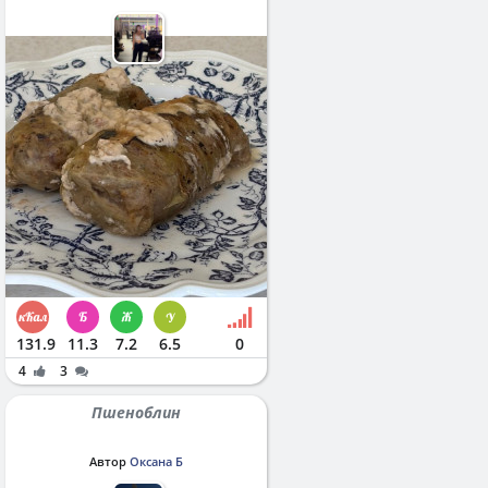
131.9
11.3
7.2
6.5
0
4
3
Пшеноблин
Автор
Оксана Б