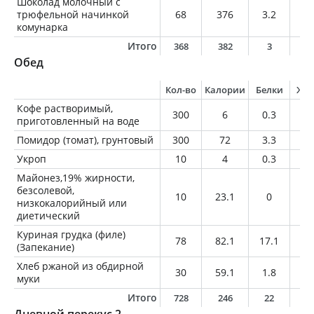
Шоколад молочный с
трюфельной начинкой
68
376
3.2
23
комунарка
Итого
368
382
3
2
Обед
Кол-во
Калории
Белки
Жи
Кофе растворимый,
300
6
0.3
0
приготовленный на воде
Помидор (томат), грунтовый
300
72
3.3
0.
Укроп
10
4
0.3
0.
Майонез,19% жирности,
безсолевой,
10
23.1
0
1.
низкокалорийный или
диетический
Куриная грудка (филе)
78
82.1
17.1
1.
(Запекание)
Хлеб ржаной из обдирной
30
59.1
1.8
0.
муки
Итого
728
246
22
4