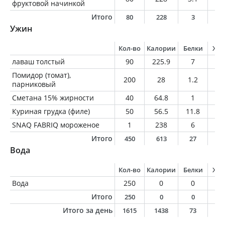
фруктовой начинкой
Итого
80
228
3
2
Ужин
Кол-во
Калории
Белки
Жи
лаваш толстый
90
225.9
7
1.
Помидор (томат),
200
28
1.2
0
парниковый
Сметана 15% жирности
40
64.8
1
6
Куриная грудка (филе)
50
56.5
11.8
1
SNAQ FABRIQ мороженое
1
238
6
1
Итого
450
613
27
2
Вода
Кол-во
Калории
Белки
Жи
Вода
250
0
0
0
Итого
250
0
0
0
Итого за день
1615
1438
73
4