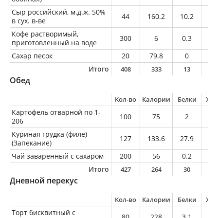
Сыр российский, м.д.ж. 50%
44
160.2
10.2
1
в сух. в-ве
Кофе растворимый,
300
6
0.3
0
приготовленный на воде
Сахар песок
20
79.8
0
0
Итого
408
333
13
1
Обед
Кол-во
Калории
Белки
Жи
Картофель отварной по 1-
100
75
2
0.
206
Куриная грудка (филе)
127
133.6
27.9
2.
(Запекание)
Чай заваренный с сахаром
200
56
0.2
0
Итого
427
264
30
2
Дневной перекус
Кол-во
Калории
Белки
Жи
Торт бисквитный с
80
228
3.1
2.