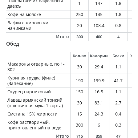
Шок батончик вафельный
1
147
1.8
7.
даёжъ
Кофе на молоке
250
145
1.8
2.
Вафли с жировыми
20
108.4
0.8
6.
начинками
Итого
300
400
4
1
Обед
Кол-во
Калории
Белки
Жи
Макароны отварные, по 1-
30
29.4
1.1
0.
302
Куриная грудка (филе)
190
199.9
41.7
3.
(Запекание)
Огурец парниковый
150
16.5
1.1
0.
Лаваш армянский тонкий
30
83.1
2.7
0.
(пшеничная мука 1 сорта)
Сметана 15% жирности
15
24.3
0.4
2.
Кофе растворимый,
300
6
0.3
0
приготовленный на воде
Итого
715
359
47
6