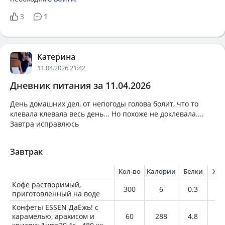
3
1
Катерина
11.04.2026 21:42
Дневник питания за 11.04.2026
День домашних дел, от непогоды голова болит, что то
клевала клевала весь день... Но похоже не доклевала....
Завтра исправлюсь
Завтрак
Кол-во
Калории
Белки
Жи
Кофе растворимый,
300
6
0.3
0
приготовленный на воде
Конфеты ESSEN ДаЁжь! с
карамелью, арахисом и
60
288
4.8
16