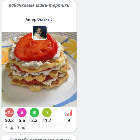
Кабачковые мини-тортики
Автор
Оксана Б
90.2
5.6
2.2
11.7
9
5
7
Скрамбл с жареным луком