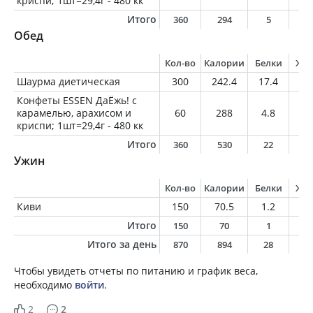
криспи; 1шт=29,4г - 480 кк
Итого
360
294
5
1
Обед
Кол-во
Калории
Белки
Жи
Шаурма диетическая
300
242.4
17.4
5.
Конфеты ESSEN ДаЁжь! с
карамелью, арахисом и
60
288
4.8
16
криспи; 1шт=29,4г - 480 кк
Итого
360
530
22
2
Ужин
Кол-во
Калории
Белки
Жи
Киви
150
70.5
1.2
0.
Итого
150
70
1
0
Итого за день
870
894
28
3
Чтобы увидеть отчеты по питанию и график веса,
необходимо
войти
.
2
2