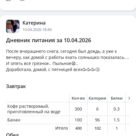
Катерина
10.04.2026 18:40
Дневник питания за 10.04.2026
После вчерашнего снега, сегодня был дождь, а уже к
вечеру, как домой с работы ехать солнышко показалась....
И опять всё грязное.. Пыльное😫..
Доработала, домой, с пятницей всех🥳🥳🥳🤧
Завтрак
Кол-во
Калории
Белки
Жи
Кофе растворимый,
300
6
0.3
0
приготовленный на воде
Банан
100
96
1.5
0.
Итого
400
102
1
0
Обед