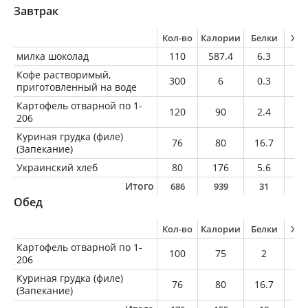
Завтрак
Кол-во
Калории
Белки
Жи
милка шоколад
110
587.4
6.3
3
Кофе растворимый,
300
6
0.3
0
приготовленный на воде
Картофель отварной по 1-
120
90
2.4
0.
206
Куриная грудка (филе)
76
80
16.7
1.
(Запекание)
Украинский хлеб
80
176
5.6
0.
Итого
686
939
31
3
Обед
Кол-во
Калории
Белки
Жи
Картофель отварной по 1-
100
75
2
0.
206
Куриная грудка (филе)
76
80
16.7
1.
(Запекание)