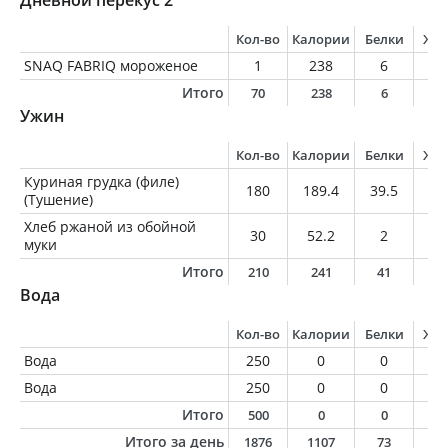
Дневной перекус 2
Кол-во
Калории
Белки
Жи
SNAQ FABRIQ мороженое
1
238
6
1
Итого
70
238
6
1
Ужин
Кол-во
Калории
Белки
Жи
Куриная грудка (филе)
180
189.4
39.5
3.
(Тушение)
Хлеб ржаной из обойной
30
52.2
2
0.
муки
Итого
210
241
41
3
Вода
Кол-во
Калории
Белки
Жи
Вода
250
0
0
0
Вода
250
0
0
0
Итого
500
0
0
0
Итого за день
1876
1107
73
4