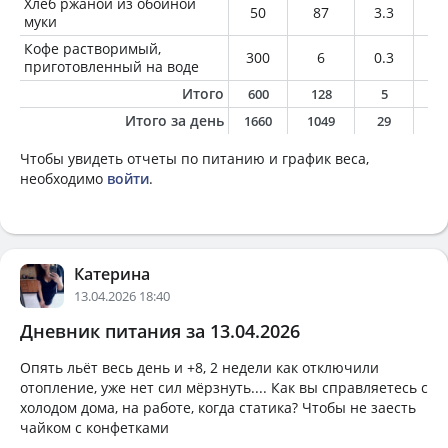
Хлеб ржаной из обойной
50
87
3.3
0.
муки
Кофе растворимый,
300
6
0.3
0
приготовленный на воде
Итого
600
128
5
0
Итого за день
1660
1049
29
2
Чтобы увидеть отчеты по питанию и график веса,
необходимо
войти
.
Катерина
13.04.2026 18:40
Дневник питания за 13.04.2026
Опять льёт весь день и +8, 2 недели как отключили
отопление, уже нет сил мёрзнуть.... Как вы справляетесь с
холодом дома, на работе, когда статика? Чтобы не заесть
чайком с конфетками