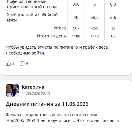
Кофе растворимый,
300
6
0.3
0
приготовленный на воде
Хлеб ржаной из обойной
40
69.6
2.6
0.
муки
Итого
567
266
32
6
Итого за день
1180
1112
62
17
Чтобы увидеть отчеты по питанию и график веса,
необходимо
войти
.
3
9
Катерина
11.05.2026 22:13
Дневник питания за 11.05.2026
Жевала сегодня твесь день, но соотношения
70Б/70Ж/220УГЛ не получилось.... Что-то о не срослось