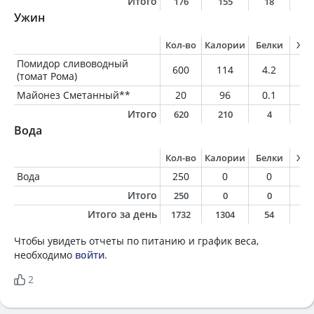
Итого
176
155
18
1
Ужин
Кол-во
Калории
Белки
Жи
Помидор сливоводный
600
114
4.2
2.
(томат Рома)
Майонез Сметанный**
20
96
0.1
10
Итого
620
210
4
1
Вода
Кол-во
Калории
Белки
Жи
Вода
250
0
0
0
Итого
250
0
0
0
Итого за день
1732
1304
54
5
Чтобы увидеть отчеты по питанию и график веса,
необходимо
войти
.
2