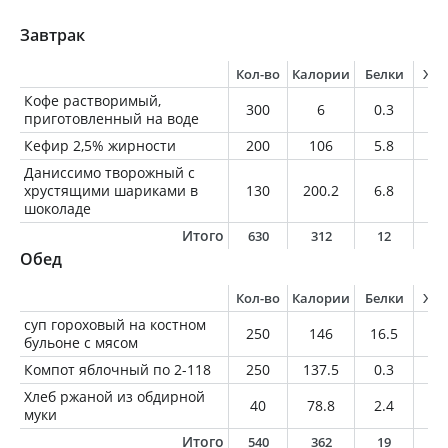
Завтрак
Кол-во
Калории
Белки
Жи
Кофе растворимый,
300
6
0.3
0
приготовленный на воде
Кефир 2,5% жирности
200
106
5.8
5
Даниссимо творожный с
хрустящими шариками в
130
200.2
6.8
9.
шоколаде
Итого
630
312
12
1
Обед
Кол-во
Калории
Белки
Жи
суп гороховый на костном
250
146
16.5
4.
бульоне с мясом
Компот яблочный по 2-118
250
137.5
0.3
0.
Хлеб ржаной из обдирной
40
78.8
2.4
0.
муки
Итого
540
362
19
5