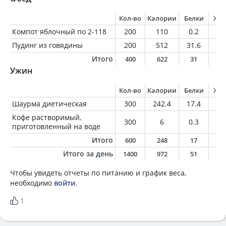
Кол-во
Калории
Белки
Жи
Компот яблочный по 2-118
200
110
0.2
0.
Пудинг из говядины
200
512
31.6
41
Итого
400
622
31
4
Ужин
Кол-во
Калории
Белки
Жи
Шаурма диетическая
300
242.4
17.4
5.
Кофе растворимый,
300
6
0.3
0
приготовленный на воде
Итого
600
248
17
5
Итого за день
1400
972
51
4
Чтобы увидеть отчеты по питанию и график веса,
необходимо
войти
.
1