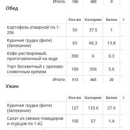
Итого
100
380
9
15
Обед
Кол-во
Калории
Белки
Жи
Картофель отварной по 1-
50
37.5
1
0.
206
Куриная грудка (филе)
63
66.3
13.8
1.
(Запекание)
Кофе растворимый,
300
6
0.3
0
приготовленный на воде
Торт бисквитный с орехово-
100
356
5.6
11
сливочным кремом
Итого
513
465
20
1
Ужин
Кол-во
Калории
Белки
Жи
Куриная грудка (филе)
127
133.6
27.9
2.
(Запекание)
Салат из свежих помидоров
100
57
1.4
4.
и огурцов по 1-62