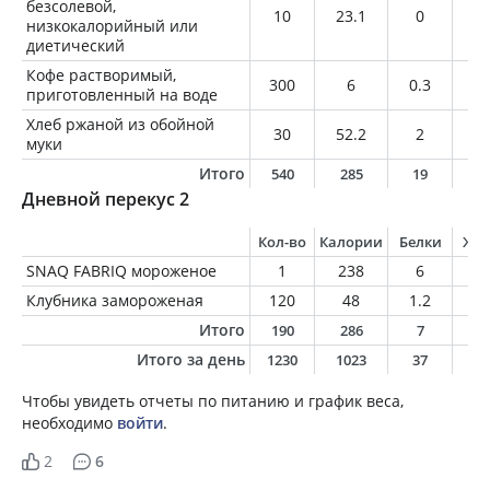
безсолевой,
10
23.1
0
1.
низкокалорийный или
диетический
Кофе растворимый,
300
6
0.3
0
приготовленный на воде
Хлеб ржаной из обойной
30
52.2
2
0.
муки
Итого
540
285
19
9
Дневной перекус 2
Кол-во
Калории
Белки
Жи
SNAQ FABRIQ мороженое
1
238
6
1
Клубника замороженая
120
48
1.2
0.
Итого
190
286
7
1
Итого за день
1230
1023
37
3
Чтобы увидеть отчеты по питанию и график веса,
необходимо
войти
.
2
6