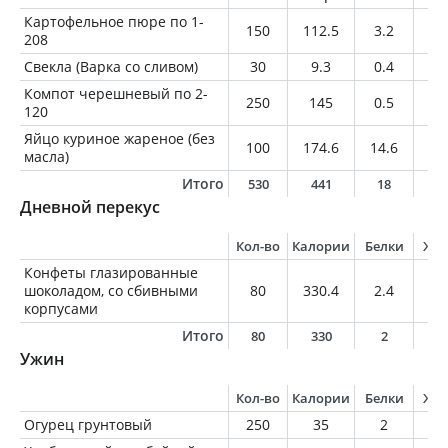
Картофельное пюре по 1-
150
112.5
3.2
1.
208
Свекла (Варка со сливом)
30
9.3
0.4
0
Компот черешневый по 2-
250
145
0.5
0.
120
Яйцо куриное жареное (без
100
174.6
14.6
12
масла)
Итого
530
441
18
1
Дневной перекус
Кол-во
Калории
Белки
Жи
Конфеты глазированные
шоколадом, со сбивными
80
330.4
2.4
12
корпусами
Итого
80
330
2
1
Ужин
Кол-во
Калории
Белки
Жи
Огурец грунтовый
250
35
2
0.