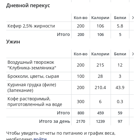
Дневной перекус
Кол-во
Калории
Белки
Жи
Кефир 2,5% жирности
200
106
5.8
5
Итого
200
106
5
5
Ужин
Кол-во
Калории
Белки
Жи
Воздушный творожок
200
215
12
7
"Клубника-земляника"
Брокколи, цветы, сырая
100
28
3
0.
Куриная грудка (филе)
200
210.4
43.9
3.
(Запекание)
Кофе растворимый,
300
6
0.3
0
приготовленный на воде
Итого
800
459
59
1
Итого за день
2170
1239
97
3
Чтобы увидеть отчеты по питанию и график веса,
необходимо
войти
.