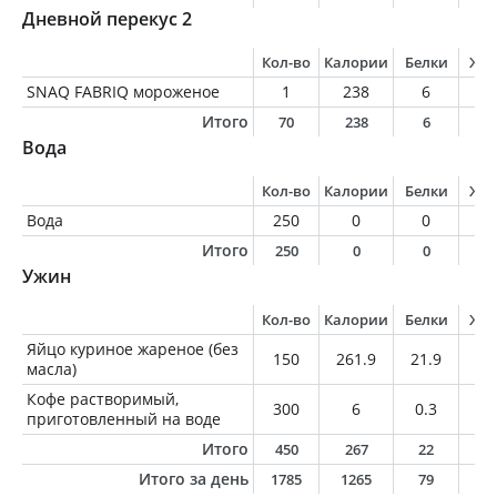
Дневной перекус 2
Кол-во
Калории
Белки
Жи
SNAQ FABRIQ мороженое
1
238
6
1
Итого
70
238
6
1
Вода
Кол-во
Калории
Белки
Жи
Вода
250
0
0
0
Итого
250
0
0
0
Ужин
Кол-во
Калории
Белки
Жи
Яйцо куриное жареное (без
150
261.9
21.9
18
масла)
Кофе растворимый,
300
6
0.3
0
приготовленный на воде
Итого
450
267
22
1
Итого за день
1785
1265
79
5