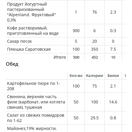
Продукт йогуртный
пастеризованный
1
76
2.3
0.
"Alpenland. Фруктовый"
0,3%
Кофе растворимый,
300
6
0.3
0
приготовленный на воде
Сахар песок
5
20
0
0
Плюшка Саратовская
100
350
7.5
8.
Итого
500
452
10
8
Обед
Кол-во
Калории
Белки
Жи
Картофельное пюре по 1-
100
75
2.1
0.
208
Свинина, верхняя часть
филе (карбонат, или котлета
50
100
14.6
4.
свиная), тушеная
Салат из свежих помидоров
50
29.5
0.8
2.
по 1-62
Майонез,19% жирности,