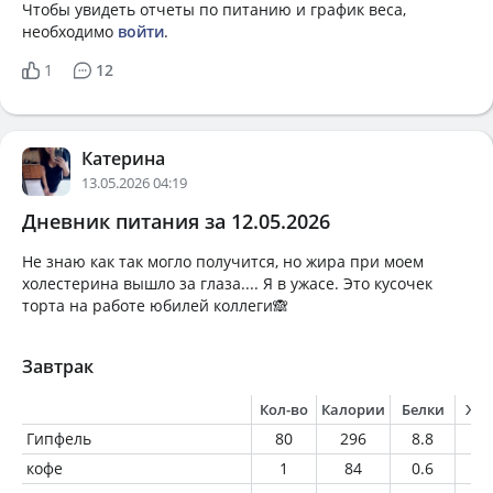
Чтобы увидеть отчеты по питанию и график веса,
необходимо
войти
.
1
12
Катерина
13.05.2026 04:19
Дневник питания за 12.05.2026
Не знаю как так могло получится, но жира при моем
холестерина вышло за глаза.... Я в ужасе. Это кусочек
торта на работе юбилей коллеги🙈
Завтрак
Кол-во
Калории
Белки
Жи
Гипфель
80
296
8.8
15
кофе
1
84
0.6
1.