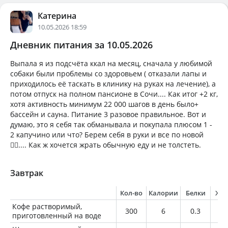
Катерина
10.05.2026 18:59
Дневник питания за 10.05.2026
Выпала я из подсчёта ккал на месяц, сначала у любимой
собаки были проблемы со здоровьем ( отказали лапы и
приходилось её таскать в клинику на руках на лечение), а
потом отпуск на полном пансионе в Сочи.... Как итог +2 кг,
хотя активность минимум 22 000 шагов в день было+
бассейн и сауна. Питание 3 разовое правильное. Вот и
думаю, это я себя так обманывала и покупала плюсом 1 -
2 капучино или что? Берем себя в руки и все по новой
😮‍💨.... Как ж хочется жрать обычную еду и не толстеть.
Завтрак
Кол-во
Калории
Белки
Жи
Кофе растворимый,
300
6
0.3
0
приготовленный на воде