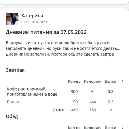
Катерина
07.05.2026 20:31
Дневник питания за 07.05.2026
Вернулась из отпуска, начинаю брать себя в руки и
заполнять дневник, но руки так и не хотят этого делать....
Дневник не заполнен, постараюсь это сделать завтра
Завтрак
Кол-во
Калории
Белки
Жи
Кофе растворимый,
300
6
0.3
0
приготовленный на воде
Банан
150
144
2.3
0.
Итого
450
150
2
0
Обед
Кол-во
Калории
Белки
Жи