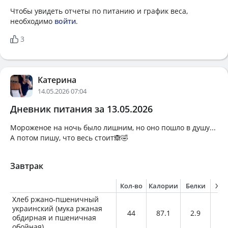
Чтобы увидеть отчеты по питанию и график веса,
необходимо
войти
.
3
Катерина
14.05.2026 07:04
Дневник питания за 13.05.2026
Мороженое на ночь было лишним, но оно пошло в душу...
А потом пишу, что весь стоит🙈🤣
Завтрак
Кол-во
Калории
Белки
Жи
Хлеб ржано-пшеничный
украинский (мука ржаная
44
87.1
2.9
0.
обдирная и пшеничная
обойная)