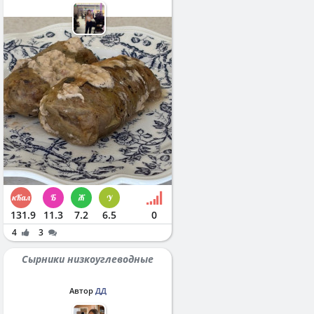
131.9
11.3
7.2
6.5
0
4
3
Сырники низкоуглеводные
Автор
ДД