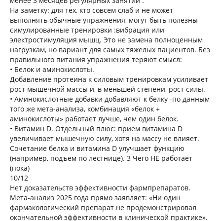
менее 3 месяцев регулярных занятий .
На заметку: для тех, кто совсем слаб и не может
выполнять обычные упражнения, могут быть полезны
симулированные тренировки :вибрация или
электростимуляция мышц. Это не замена полноценным
нагрузкам, но вариант для самых тяжелых пациентов. Без
правильного питания упражнения теряют смысл:
• Белок и аминокислоты.
Добавление протеина к силовым тренировкам усиливает
рост мышечной массы и, в меньшей степени, рост силы.
• Аминокислотные добавки добавляют к белку -по данным
того же мета-анализа, комбинация «белок +
аминокислоты» работает лучше, чем один белок.
• Витамин D. Отдельный плюс: прием витамина D
увеличивает мышечную силу, хотя на массу не влияет.
Сочетание белка и витамина D улучшает функцию
(например, подъем по лестнице). 3 Чего НЕ работает
(пока)
10/12
Нет доказательств эффективности фармпрепаратов.
Мета-анализ 2025 года прямо заявляет: «Ни один
фармакологический препарат не продемонстрировал
окончательной эффективности в клинической практике».