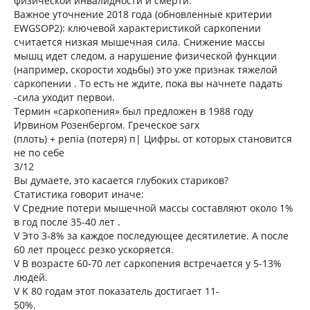
физической инвалидности и смерти.
Важное уточнение 2018 года (обновленные критерии
EWGSOP2): ключевой характеристикой саркопении
считается низкая мышечная сила. Снижение массы
мышц идет следом, а нарушение физической функции
(например, скорости ходьбы) это уже признак тяжелой
саркопении . То есть не ждите, пока вы начнете падать
-сила уходит первои.
Термин «саркопения» был предложен в 1988 году
Ирвином Розенбергом. Греческое sarx
(плоть) + репіа (потеря) п| Цифры, от которых становится
не по себе
3/12
Вы думаете, это касается глубоких стариков?
Статистика говорит иначе:
V Средние потери мышечной массы составляют около 1%
в год после 35-40 лет .
V Это 3-8% за каждое последующее десятилетие. А после
60 лет процесс резко ускоряется.
V В возрасте 60-70 лет саркопения встречается у 5-13%
людей.
V K 80 годам этот показатель достигает 11-
50%.