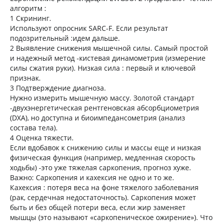
алгоритм :
1 Скрининг.
Используют опросник SARC-F. Если результат
подозрительный :идем дальше.
2 Выявление снижения мышечной силы. Самый простой
и надежный метод -кистевая динамометрия (измерение
силы сжатия руки). Низкая сила : первый и ключевой
признак.
3 Подтверждение диагноза.
Нужно измерить мышечную массу. Золотой стандарт
-двухэнергетическая рентгеновская абсорбциометрия
(DXA), но доступна и биоимпедансометрия (анализ
состава тела).
4 Оценка тяжести.
Если вдобавок к снижению силы и массы еще и низкая
физическая функция (например, медленная скорость
ходьбы) -это уже тяжелая саркопения, прогноз хуже.
Важно: Саркопения и кахексия не одно и то же.
Кахексия : потеря веса на фоне тяжелого заболевания
(рак, сердечная недостаточность). Саркопения может
быть и без общей потери веса, если жир заменяет
мышцы (это называют «саркопеническое ожирение»). Что