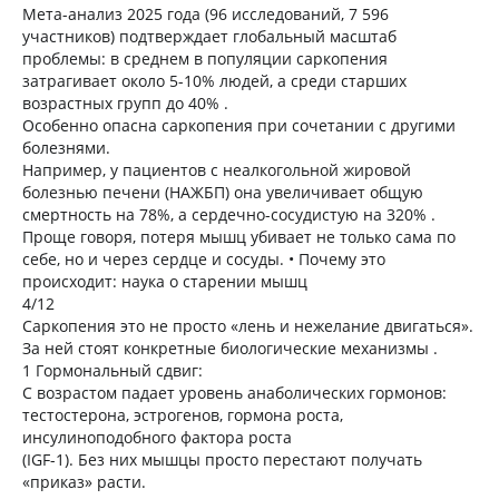
Мета-анализ 2025 года (96 исследований, 7 596
участников) подтверждает глобальный масштаб
проблемы: в среднем в популяции саркопения
затрагивает около 5-10% людей, а среди старших
возрастных групп до 40% .
Особенно опасна саркопения при сочетании с другими
болезнями.
Например, у пациентов с неалкогольной жировой
болезнью печени (НАЖБП) она увеличивает общую
смертность на 78%, а сердечно-сосудистую на 320% .
Проще говоря, потеря мышц убивает не только сама по
себе, но и через сердце и сосуды. • Почему это
происходит: наука о старении мышц
4/12
Саркопения это не просто «лень и нежелание двигаться».
За ней стоят конкретные биологические механизмы .
1 Гормональный сдвиг:
С возрастом падает уровень анаболических гормонов:
тестостерона, эстрогенов, гормона роста,
инсулиноподобного фактора роста
(IGF-1). Без них мышцы просто перестают получать
«приказ» расти.