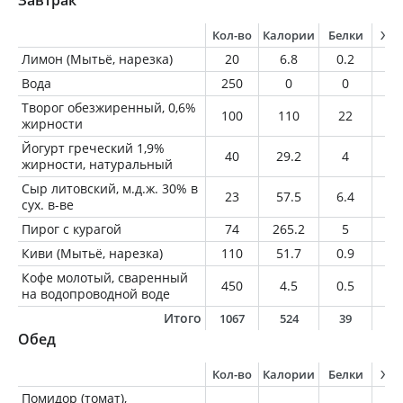
Завтрак
Кол-во
Калории
Белки
Жи
Лимон (Мытьё, нарезка)
20
6.8
0.2
0
Вода
250
0
0
0
Творог обезжиренный, 0,6%
100
110
22
0.
жирности
Йогурт греческий 1,9%
40
29.2
4
0.
жирности, натуральный
Сыр литовский, м.д.ж. 30% в
23
57.5
6.4
3.
сух. в-ве
Пирог с курагой
74
265.2
5
9.
Киви (Мытьё, нарезка)
110
51.7
0.9
0.
Кофе молотый, сваренный
450
4.5
0.5
0.
на водопроводной воде
Итого
1067
524
39
1
Обед
Кол-во
Калории
Белки
Жи
Помидор (томат),