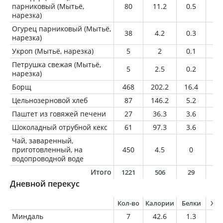
парниковый (Мытьё,
80
11.2
0.5
0
нарезка)
Огурец парниковый (Мытьё,
38
4.2
0.3
0
нарезка)
Укроп (Мытьё, нарезка)
5
2
0.1
0
Петрушка свежая (Мытьё,
5
2.5
0.2
0
нарезка)
Борщ
468
202.2
16.4
10
Цельнозерновой хлеб
87
146.2
5.2
1
Паштет из говяжей печени
27
36.3
3.6
1.
Шоколадный отрубной кекс
61
97.3
3.6
0.
Чай, заваренный,
приготовленный, на
450
4.5
0
0
водопроводной воде
Итого
1221
506
29
1
Дневной перекус
Кол-во
Калории
Белки
Жи
Миндаль
7
42.6
1.3
3.