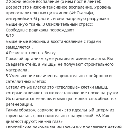
2 Хроническое воспаление (о нем пост в ленте):
Возраст это низкоинтенсивное воспаление. Уровень
провоспалительных цитокинов (ФНО-альфа,
интерлейкин-6) растет, и они напрямую разрушают
мышечную ткань. 3 Окислительный стресс:
Свободные радикалы повреждают
5/12
мышечные волокна, а восстановление с годами
замедляется .
4 Резистентность к белку:
Пожилой организм хуже усваивает аминокислоты. Вы
съедаете стейк, а мышцы не получают строительного
материала .
5 Уменьшение количества двигательных нейронов и
сателлитных клеток:
Сателлитные клетки это «стволовые» клетки мышц,
которые отвечают за их восстановление после нагрузки.
Их становится меньше, и мышцы теряют способность к
регенерации.
Таким образом, саркопения - это идеальный шторм из
гормональных, воспалительных нарушений. У& Как
диагностируют: не «на глаз»
Европейские рекомендации EWGSOP2 предлагают четкий