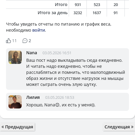
Итого
931
523
20
1
Итого за день
3232
1637
91
5
Чтобы увидеть отчеты по питанию и график веса,
необходимо
войти
.
11
2
Nana
03.05.2026 16:51
Ваш пост надо выкладывать сюда ежедневно.
И читать надо ежедневно, чтобы не
расслабляться и помнить, что малоподвижный
образ жизни и отсутствие нагрузок на мышцы
может сыграть очень злую шутку.
Лилия
03.05.2026 18:53
Хорошо, Nana😊, их есть у меня)).
Предыдущая
Следующая