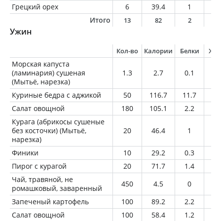
Грецкий орех
6
39.4
1
3.
Итого
13
82
2
7
Ужин
Кол-во
Калории
Белки
Жи
Морская капуста
(ламинария) сушеная
1.3
2.7
0.1
0
(Мытьё, нарезка)
Куриные бедра с аджикой
50
116.7
11.7
7.
Салат овощной
180
105.1
2.2
2.
Курага (абрикосы сушеные
без косточки) (Мытьё,
20
46.4
1
0.
нарезка)
Финики
10
29.2
0.3
0.
Пирог с курагой
20
71.7
1.4
2.
Чай, травяной, не
450
4.5
0
0
ромашковый, заваренный
Запеченый картофель
100
89.2
2.2
1.
Салат овощной
100
58.4
1.2
1.