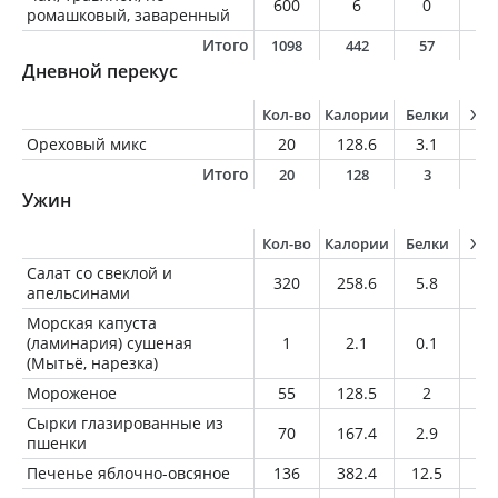
600
6
0
0
ромашковый, заваренный
Итого
1098
442
57
1
Дневной перекус
Кол-во
Калории
Белки
Жи
Ореховый микс
20
128.6
3.1
11
Итого
20
128
3
1
Ужин
Кол-во
Калории
Белки
Жи
Салат со свеклой и
320
258.6
5.8
11
апельсинами
Морская капуста
(ламинария) сушеная
1
2.1
0.1
0
(Мытьё, нарезка)
Мороженое
55
128.5
2
10
Сырки глазированные из
70
167.4
2.9
12
пшенки
Печенье яблочно-овсяное
136
382.4
12.5
1