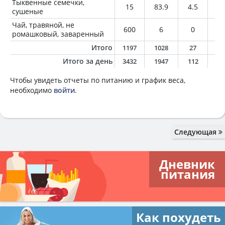
Тыквенные семечки,
15
83.9
4.5
7.
сушеные
Чай, травяной, не
600
6
0
0
ромашковый, заваренный
Итого
1197
1028
27
5
Итого за день
3432
1947
112
9
Чтобы увидеть отчеты по питанию и график веса,
необходимо
войти
.
Следующая
Дневник
питания
Как похудеть