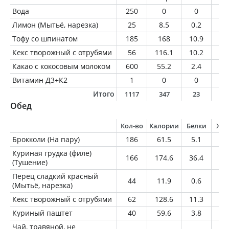
Вода
250
0
0
0
Лимон (Мытьё, нарезка)
25
8.5
0.2
0
Тофу со шпинатом
185
168
10.9
1
Кекс творожный с отрубями
56
116.1
10.2
2.
Какао с кокосовым молоком
600
55.2
2.4
4.
Витамин Д3+К2
1
0
0
0
Итого
1117
347
23
1
Обед
Кол-во
Калории
Белки
Жи
Брокколи (На пару)
186
61.5
5.1
0.
Куриная грудка (филе)
166
174.6
36.4
2.
(Тушение)
Перец сладкий красный
44
11.9
0.6
0
(Мытьё, нарезка)
Кекс творожный с отрубями
62
128.6
11.3
3.
Куриный паштет
40
59.6
3.8
4.
Чай, травяной, не