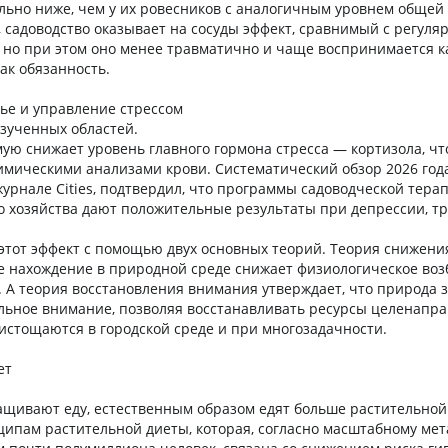
льно ниже, чем у их ровесников с аналогичным уровнем общей
и, садоводство оказывает на сосуды эффект, сравнимый с регул
 но при этом оно менее травматично и чаще воспринимается к
как обязанность.
ье и управление стрессом
изученных областей.
ую снижает уровень главного гормона стресса — кортизола, чт
мическими анализами крови. Систематический обзор 2026 года
урнале Cities, подтвердил, что программы садоводческой тера
го хозяйства дают положительные результаты при депрессии, тр
тот эффект с помощью двух основных теорий. Теория снижения
ое нахождение в природной среде снижает физиологическое во
 А теория восстановления внимания утверждает, что природа 
льное внимание, позволяя восстанавливать ресурсы целенапр
истощаются в городской среде и при многозадачности.
ет
щивают еду, естественным образом едят больше растительной
ципам растительной диеты, которая, согласно масштабному мет