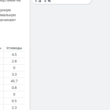
ипертонии на
5
6
мунную
симальную
 начинают
ы
Углеводы
4.5
2.8
0
3.3
45.7
0.8
0
0.5
2.3