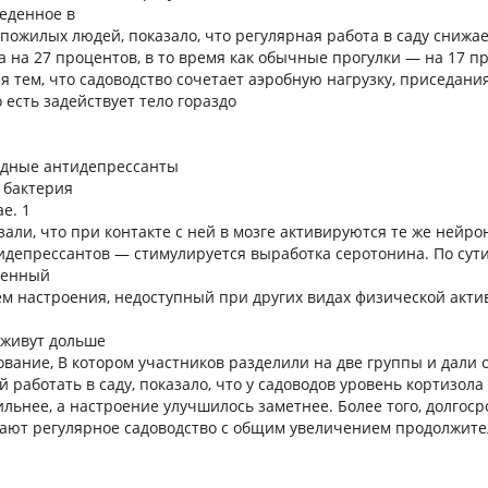
еденное в
пожилых людей, показало, что регулярная работа в саду снижае
а на 27 процентов, в то время как обычные прогулки — на 17 п
я тем, что садоводство сочетает аэробную нагрузку, приседани
 есть задействует тело гораздо
одные антидепрессанты
 бактерия
e. 1
али, что при контакте с ней в мозге активируются те же нейро
идепрессантов — стимулируется выработка серотонина. По сути
венный
м настроения, недоступный при других видах физической акти
 живут дольше
ование, B котором участников разделили на две группы и дали 
 работать в саду, показало, что у садоводов уровень кортизола
сильнее, а настроение улучшилось заметнее. Более того, долгос
ают регулярное садоводство с общим увеличением продолжите