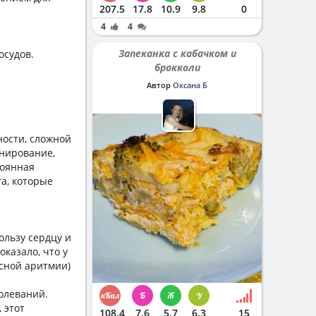
207.5
17.8
10.9
9.8
0
4
4
Запеканка с кабачком и
осудов.
брокколи
Автор
Оксана Б
ности, сложной
анирование,
тоянная
а, которые
ользу сердцу и
казало, что у
сной аритмии)
олеваний.
 этот
108.4
7.6
5.7
6.3
15