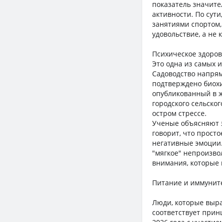
показатель значите
активности. По сут
занятиями спортом,
удовольствие, а не 
Психическое здоров
Это одна из самых 
Садоводство напрям
подтверждено биохи
опубликованный в ж
городского сельско
остром стрессе.
Ученые объясняют э
говорит, что прост
негативные эмоции.
"мягкое" непроизво
внимания, которые 
Питание и иммунит
Люди, которые выра
соответствует прин