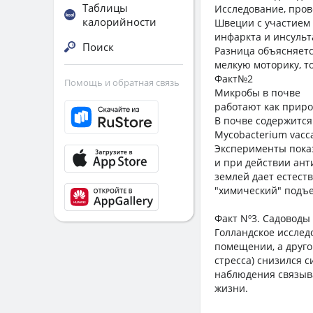
Таблицы
Исследование, пров
калорийности
Швеции с участием 
инфаркта и инсульт
Поиск
Разница объясняетс
мелкую моторику, то
Факт№2
Помощь и обратная связь
Микробы в почве
работают как прир
В почве содержится
Mycobacterium vacca
Эксперименты показ
и при действии ант
землей дает естест
"химический" подъе
Факт Nº3. Садоводы
Голландское исслед
помещении, а другой
стресса) снизился 
наблюдения связыв
жизни.