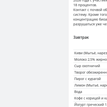
2026 года с участи
18 процентов.
Контакт с почвой о
систему. Кроме тог
концентрацию биоа
разрушаться уже че
Завтрак
Киви (Мытьё, нарез
Молоко 2,5% жирно
Сыр охотничий
Творог обезжиренн
Пирог с курагой
Лимон (Мытьё, нар
Вода
Кофе с корицей и 
Йогурт греческий 