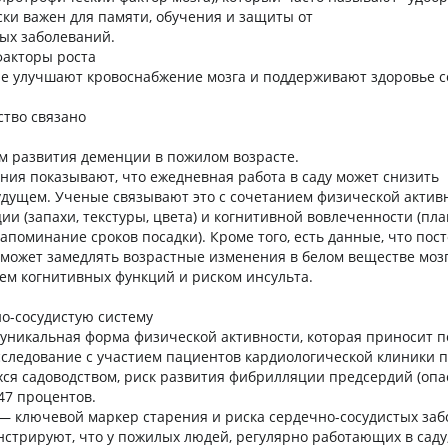
ески важен для памяти, обучения и защиты от
ых заболеваний.
факторы роста
ые улучшают кровоснабжение мозга и поддерживают здоровье с
ство связано
м развития деменции в пожилом возрасте.
ния показывают, что ежедневная работа в саду может снизить
удущем. Ученые связывают это с сочетанием физической актив
ии (запахи, текстуры, цвета) и когнитивной вовлеченности (пл
апоминание сроков посадки). Кроме того, есть данные, что пос
 может замедлять возрастные изменения в белом веществе мозг
ем когнитивных функций и риском инсульта.
о-сосудистую систему
о уникальная форма физической активности, которая приносит п
сследование с участием пациентов кардиологической клиники по
я садоводством, риск развития фибрилляции предсердий (опа
47 процентов.
— ключевой маркер старения и риска сердечно-сосудистых заб
стрируют, что у пожилых людей, регулярно работающих в саду,