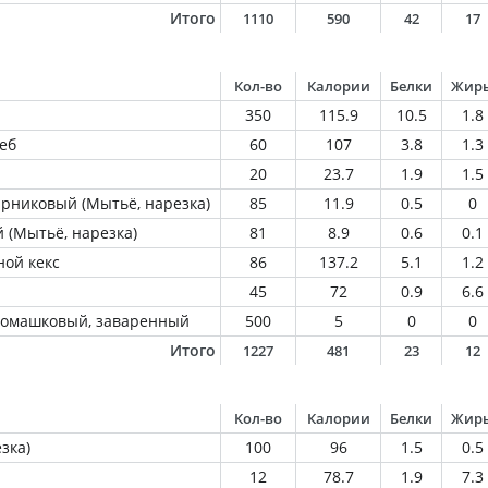
Итого
1110
590
42
17
Кол-во
Калории
Белки
Жир
350
115.9
10.5
1.8
еб
60
107
3.8
1.3
20
23.7
1.9
1.5
арниковый (Мытьё, нарезка)
85
11.9
0.5
0
 (Мытьё, нарезка)
81
8.9
0.6
0.1
ой кекс
86
137.2
5.1
1.2
45
72
0.9
6.6
 ромашковый, заваренный
500
5
0
0
Итого
1227
481
23
12
Кол-во
Калории
Белки
Жир
зка)
100
96
1.5
0.5
12
78.7
1.9
7.3