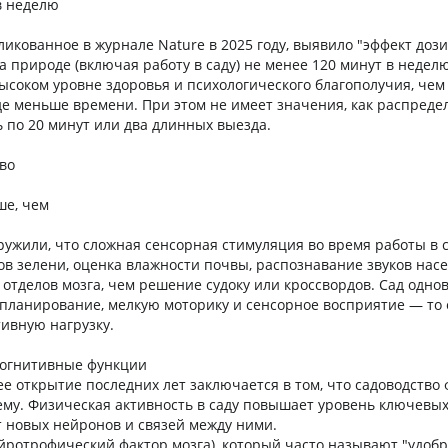
в неделю
ликованное в журнале Nature в 2025 году, выявило "эффект дози
а природе (включая работу в саду) не менее 120 минут в неделю
ысоком уровне здоровья и психологического благополучия, чем 
е меньше времени. При этом не имеет значения, как распреде
 по 20 минут или два длинных выезда.
тво
ше, чем
ужили, что сложная сенсорная стимуляция во время работы в 
ов зелени, оценка влажности почвы, распознавание звуков нас
 отделов мозга, чем решение судоку или кроссвордов. Сад одн
 планирование, мелкую моторику и сенсорное восприятие — то 
ивную нагрузку.
когнитивные функции
 открытие последних лет заключается в том, что садоводство
ему. Физическая активность в саду повышает уровень ключевых
 новых нейронов и связей между ними.
йротрофический фактор мозга), который часто называют "удоб