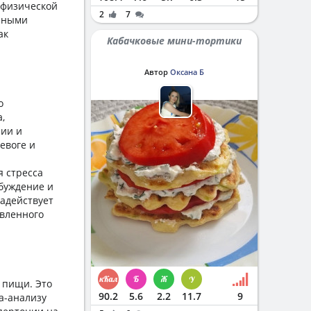
 физической
2
7
ярными
ак
Кабачковые мини-тортики
Автор
Оксана Б
о
,
пии и
евоге и
 стресса
збуждение и
задействует
авленного
 пищи. Это
90.2
5.6
2.2
11.7
9
а-анализу