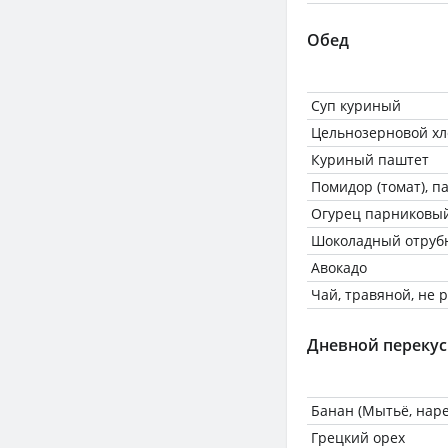
Обед
Суп куриный
Цельнозерновой хл
Куриный паштет
Помидор (томат), п
Огурец парниковый
Шоколадный отрубн
Авокадо
Чай, травяной, не
Дневной перекус
Банан (Мытьё, наре
Грецкий орех