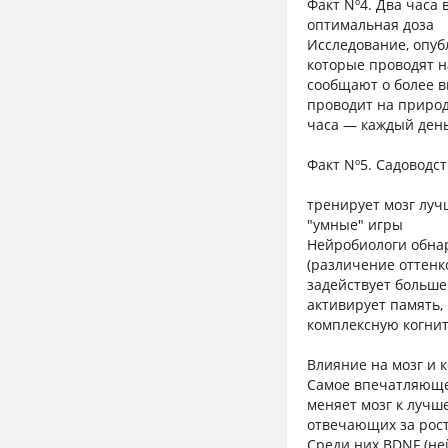
Факт Nº4. Два часа 
оптимальная доза
Исследование, опуб
которые проводят н
сообщают о более в
проводит на природ
часа — каждый день
Факт Nº5. Садоводс
тренирует мозг луч
"умные" игры
Нейробиологи обнар
(различение оттенк
задействует больше
активирует память,
комплексную когнит
Влияние на мозг и 
Самое впечатляющее
меняет мозг к лучш
отвечающих за рост
Среди них BDNF (не