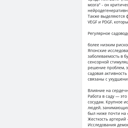
мозга" - он критич
нейродегенеративн
Также выделяются 
VEGF и PDGF, котор
Регулярное садовод
более низким риско
Японские исследова
заболеваемость в б
сенсорной стимуляц
решение проблем, з
садовая активность
связаны с ухудшени
Влияние на сердечн
Работа в саду — эт
сосудам. Крупное и
людей, занимающихс
был ниже почти на 
Жесткость артерий 
Исследования демон