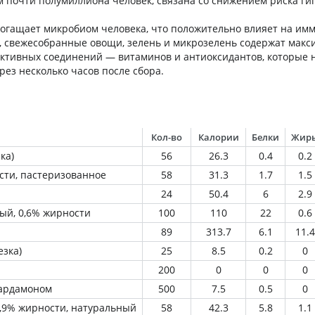
ем почти полумиллиона человек, связана со снижением риска г
богащает микробиом человека, что положительно влияет на им
о, свежесобранные овощи, зелень и микрозелень содержат мак
ктивных соединений — витаминов и антиоксидантов, которые
рез несколько часов после сбора.
Кол-во
Калории
Белки
Жир
ка)
56
26.3
0.4
0.2
сти, пастеризованное
58
31.3
1.7
1.5
24
50.4
6
2.9
ый, 0,6% жирности
100
110
22
0.6
89
313.7
6.1
11.4
езка)
25
8.5
0.2
0
200
0
0
0
кардамоном
500
7.5
0.5
0
1,9% жирности, натуральный
58
42.3
5.8
1.1