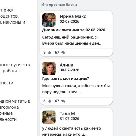
Интересные блоги
т риск
роцентов.
Ирина Макс
02-08-2026
я, наклоны и
Дневник питания за 02.08.2026
Сегодняшний рациончик. :)
Вчера был насыщенный ден...
9
67
нные пути, что
Алина
30-07-2026
, работа с
Где взять мотивацию?
вности.
Мне нужна такая, чтобы я хотя бы
пару недель в зел...
одной читать в
6
67
 (гормона
рочные
Тала М
31-07-2026
льности
у людей с сайта есть какие-то
интересы, какие-то ц...