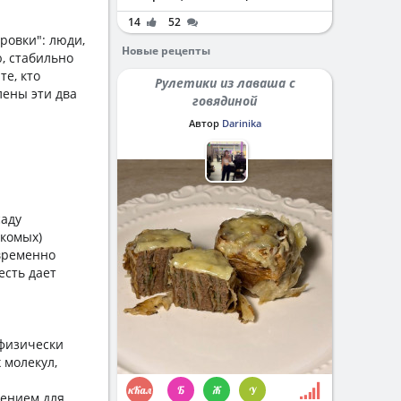
14
52
ровки": люди,
Новые рецепты
, стабильно
те, кто
Рулетики из лаваша с
лены эти два
говядиной
Автор
Darinika
саду
екомых)
овременно
есть дает
 физически
 молекул,
рением для