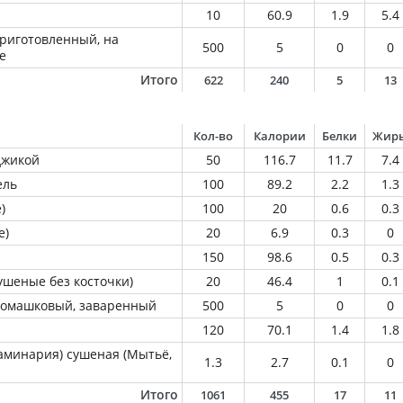
10
60.9
1.9
5.4
приготовленный, на
500
5
0
0
е
Итого
622
240
5
13
Кол-во
Калории
Белки
Жир
джикой
50
116.7
11.7
7.4
ель
100
89.2
2.2
1.3
)
100
20
0.6
0.3
е)
20
6.9
0.3
0
150
98.6
0.5
0.3
ушеные без косточки)
20
46.4
1
0.1
 ромашковый, заваренный
500
5
0
0
120
70.1
1.4
1.8
ламинария) сушеная (Мытьё,
1.3
2.7
0.1
0
Итого
1061
455
17
11