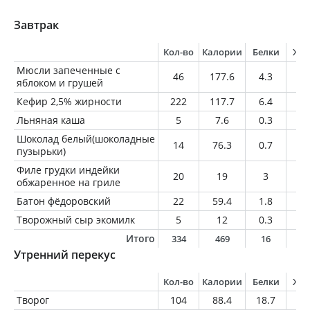
Завтрак
Кол-во
Калории
Белки
Жи
Мюсли запеченные с
46
177.6
4.3
5.
яблоком и грушей
Кефир 2,5% жирности
222
117.7
6.4
5.
Льняная каша
5
7.6
0.3
0.
Шоколад белый(шоколадные
14
76.3
0.7
4.
пузырьки)
Филе грудки индейки
20
19
3
0.
обжаренное на гриле
Батон фёдоровский
22
59.4
1.8
0.
Творожный сыр экомилк
5
12
0.3
1.
Итого
334
469
16
1
Утренний перекус
Кол-во
Калории
Белки
Жи
Творог
104
88.4
18.7
0