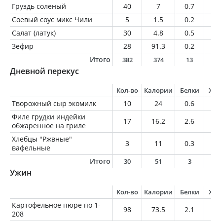
Груздь соленый
40
7
0.7
0.
Соевый соус микс Чили
5
1.5
0.2
0
Салат (латук)
30
4.8
0.5
0.
Зефир
28
91.3
0.2
0
Итого
382
374
13
7
Дневной перекус
Кол-во
Калории
Белки
Жи
Творожный сыр экомилк
10
24
0.6
2.
Филе грудки индейки
17
16.2
2.6
0.
обжаренное на гриле
Хлебцы "Ржвные"
3
11
0.3
0.
вафельные
Итого
30
51
3
2
Ужин
Кол-во
Калории
Белки
Жи
Картофельное пюре по 1-
98
73.5
2.1
0.
208