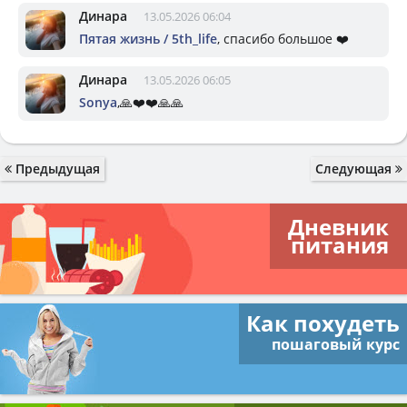
Динара
13.05.2026 06:04
Пятая жизнь / 5th_life
, спасибо большое ❤️
Динара
13.05.2026 06:05
Sonya
,🙏❤️❤️🙏🙏
Предыдущая
Следующая
Дневник
питания
Как похудеть
пошаговый курс