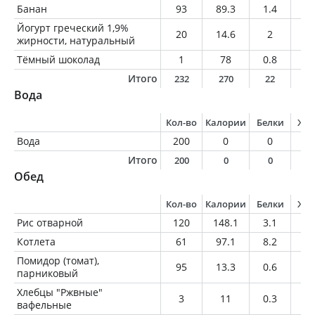
Банан
93
89.3
1.4
0.
Йогурт греческий 1,9%
20
14.6
2
0.
жирности, натуральный
Тёмный шоколад
1
78
0.8
4.
Итого
232
270
22
5
Вода
Кол-во
Калории
Белки
Жи
Вода
200
0
0
0
Итого
200
0
0
0
Обед
Кол-во
Калории
Белки
Жи
Рис отварной
120
148.1
3.1
0.
Котлета
61
97.1
8.2
6.
Помидор (томат),
95
13.3
0.6
0
парниковый
Хлебцы "Ржвные"
3
11
0.3
0.
вафельные