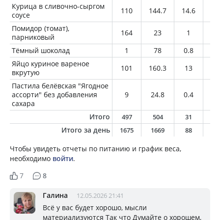
Курица в сливочно-сыргом
110
144.7
14.6
7.
соусе
Помидор (томат),
164
23
1
0
парниковый
Тёмный шоколад
1
78
0.8
4.
Яйцо куриное вареное
101
160.3
13
11
вкрутую
Пастила белёвская "Ягодное
ассорти" без добавления
9
24.8
0.4
0
сахара
Итого
497
504
31
2
Итого за день
1675
1669
88
5
Чтобы увидеть отчеты по питанию и график веса,
необходимо
войти
.
7
8
Галина
12.05.2026 21:41
Всё у вас будет хорошо, мысли
материализуются Так что Думайте о хорошем,