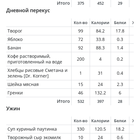
Итого
375
452
29
1
Дневной перекус
Кол-во
Калории
Белки
Жи
Творог
99
84.2
17.8
0
Яблоко
72
33.8
0.3
0.
Банан
92
88.3
1.4
0.
Кофе растворимый,
200
4
0.2
0
приготовленный на воде
Хлебцы рисовые Сметана и
1
31
0.4
1.
зелень [Dr. Korner]
Шейка мясная
15
24
2.3
1.
Гренки
46
132.2
6
4.
Итого
532
397
28
8
Ужин
Кол-во
Калории
Белки
Жи
Суп куриный паутинка
330
120.5
18.2
1
Творожный сыр экомилк
10
24
0.6
2.