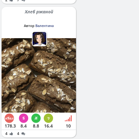
Хлеб ржаной
Автор
Валентина
178.3
8.4
8.8
16.4
10
4
4