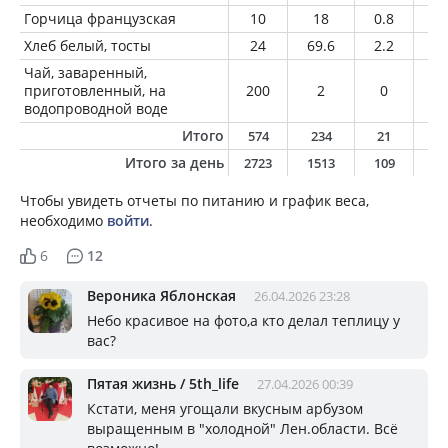
Горчица французская
10
18
0.8
0.
Хлеб белый, тосты
24
69.6
2.2
1
Чай, заваренный,
приготовленный, на
200
2
0
0
водопроводной воде
Итого
574
234
21
5
Итого за день
2723
1513
109
4
Чтобы увидеть отчеты по питанию и график веса,
необходимо
войти
.
6
12
Вероника Яблонская
26.04.2026 23:28
Небо красивое на фото,а кто делал теплицу у
вас?
Пятая жизнь / 5th_life
27.04.2026 00:39
Кстати, меня угощали вкусным арбузом
выращенным в "холодной" Лен.области. Всё