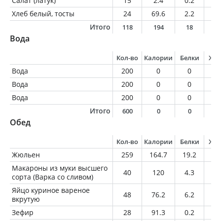
Салат (латук)
15
2.4
0.2
0
Хлеб белый, тосты
24
69.6
2.2
1
Итого
118
194
18
7
Вода
Кол-во
Калории
Белки
Жи
Вода
200
0
0
0
Вода
200
0
0
0
Вода
200
0
0
0
Итого
600
0
0
0
Обед
Кол-во
Калории
Белки
Жи
Жюльен
259
164.7
19.2
7
Макароны из муки высшего
40
120
4.3
0.
сорта (Варка со сливом)
Яйцо куриное вареное
48
76.2
6.2
5.
вкрутую
Зефир
28
91.3
0.2
0