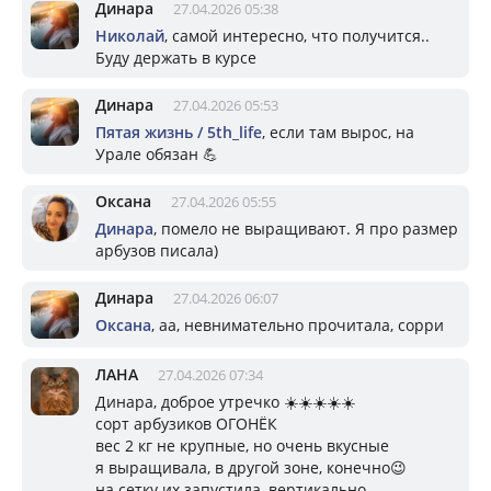
Динара
27.04.2026 05:38
Николай
, самой интересно, что получится..
Буду держать в курсе
Динара
27.04.2026 05:53
Пятая жизнь / 5th_life
, если там вырос, на
Урале обязан 💪
Оксана
27.04.2026 05:55
Динара
, помело не выращивают. Я про размер
арбузов писала)
Динара
27.04.2026 06:07
Оксана
, аа, невнимательно прочитала, сорри
ЛАНА
27.04.2026 07:34
Динара, доброе утречко ☀️☀️☀️☀️☀️
сорт арбузиков ОГОНЁК
вес 2 кг не крупные, но очень вкусные
я выращивала, в другой зоне, конечно😉
на сетку их запустила, вертикально