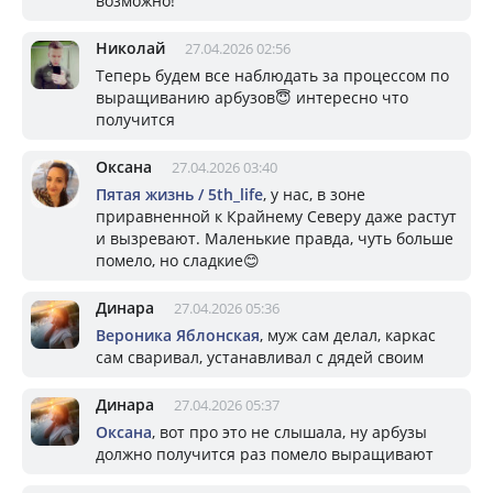
возможно!
Николай
27.04.2026 02:56
Теперь будем все наблюдать за процессом по
выращиванию арбузов😇 интересно что
получится
Оксана
27.04.2026 03:40
Пятая жизнь / 5th_life
, у нас, в зоне
приравненной к Крайнему Северу даже растут
и вызревают. Маленькие правда, чуть больше
помело, но сладкие😊
Динара
27.04.2026 05:36
Вероника Яблонская
, муж сам делал, каркас
сам сваривал, устанавливал с дядей своим
Динара
27.04.2026 05:37
Оксана
, вот про это не слышала, ну арбузы
должно получится раз помело выращивают