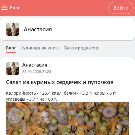
Войти
Блог
Анастасия
Блог
Кулинарная книга
База продуктов
Анастасия
31.05.2026 21:28
Салат из куриных сердечек и пупочков
Калорийность -
125.4 кКал
; белки -
13.3 г
; жиры -
6 г
;
углеводы -
3.7 г
на
100 г
.