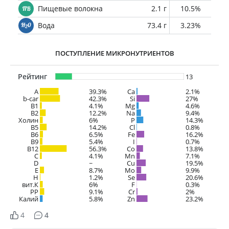
Пищевые волокна
2.1 г
10.5%
Вода
73.4 г
3.23%
ПОСТУПЛЕНИЕ МИКРОНУТРИЕНТОВ
Рейтинг
13
A
39.3%
Ca
2.1%
b-car
42.3%
Si
27%
В1
4.1%
Mg
4.6%
B2
12.2%
Na
9.4%
Холин
6%
P
14.3%
B5
14.2%
Cl
0.8%
B6
6.5%
Fe
16.2%
B9
5.4%
I
0.7%
B12
56.3%
Co
13.8%
C
4.1%
Mn
7.1%
D
~
Cu
19.5%
E
8.7%
Mo
9.9%
H
1.2%
Se
20.6%
вит.К
6%
F
0.3%
PP
9.1%
Cr
2%
Калий
5.8%
Zn
23.2%
4
4