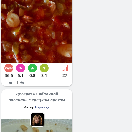
36.6
5.1
0.8
2.1
27
1
1
Десерт из яблочной
пастилы с грецким орехом
Автор
Надежда