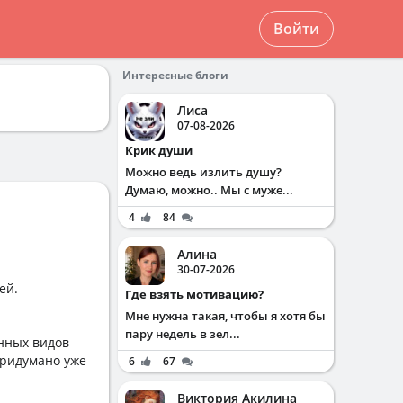
Войти
Интересные блоги
Лиса
07-08-2026
Крик души
Можно ведь излить душу?
Думаю, можно.. Мы с муже...
4
84
Алина
30-07-2026
ей.
Где взять мотивацию?
Мне нужна такая, чтобы я хотя бы
пару недель в зел...
енных видов
придумано уже
6
67
Виктория Акилина