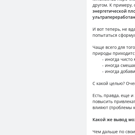
другом. К примеру,
энергетической пл
ультрапереработа
И вот теперь, не вд
попытаться сформул
Чаще всего для того
природы приходится
- иногда чисто ме
- иногда смешав т
- иногда добавив 
С какой целью? Оче
Есть, правда, еще 
повысить привлекат
влияют (проблемы к
Какой же вывод мо
Чем дальше по свои