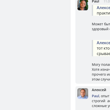
Paul
11.0
Алекс
практи
Может быт
здоровый 
Алекс
тот кт
срывае
Могу полаг
Хотя изна
прочего и
этом случи
Алексей
Paul
, опы
строгий а
сложные у