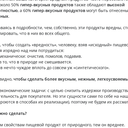
 около 50%
гипер-вкусных продуктов
также обладают
высокой
отностью
, а 60%
гипер-вкусных продуктов
могут быть отнесены
нных
.
аваясь в подробности, чем, собственно, эти продукты вредны, ст
ировать, что в них во всех общего.
, чтобы создать «вредность», человеку, взяв «исходный» пищев
 изрядно над ним потрудиться:
ханически: очистив, помолов, подавив.
о, что в природе не смешивается.
нечто чуждое вплоть до совсем уж «синтетического».
видно,
чтобы сделать более вкусным, нежным, легкоусвояем
и экономические задачи: с целью снизить издержки производств
ельность для покупателя. Но эти сущности сами по себе на наш
роются в способах их реализации), поэтому не будем их рассма
жно сделать?
м свойствам пищевой продукт от природного, тем он вреднее.