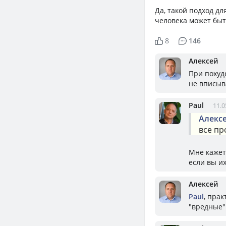
Да, такой подход дл
человека может быть
8
146
Алексей
При похуд
не вписыв
Paul
11.0
Алекс
все пр
Мне кажет
если вы и
Алексей
Paul
, пра
"вредные"