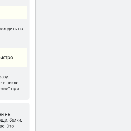
реходить на
быстро
разу.
е в числе
ение" при
ен не
щи, белки,
ве. Это