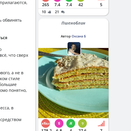
прилагаются,
265
7.4
7.4
42
5
10
21
ь обвинять
Пшеноблин
Автор
Оксана Б
ться
о
 всё, что сверх
ого, а не в
аком стиле
 большие
домо понятно,
есса, в
 средством
178.2
6.8
4
27.6
7