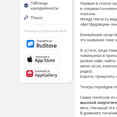
Таблицы
Первым в списке ок
калорийности
в «первоисточнике»
полезна.
Поиск
Между тем есть вед
«фастфудовцам» они
Помощь и обратная связь
Ближайшим «родств
это название тоже 
Я, кстати, когда по
павильонах в принц
уровня кафе, найти 
меню (если, конечно
редко).
Короче, прикупить 
Теперь перейдем о
Самое понятное из 
высокой энергетиче
веса, тем выше эта 
В дневнике питания