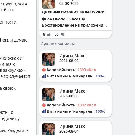
е нужно, хотя
05-08-2026
ет быть
Дневник питания за 04.08.2026
❄️Сон Около 5 часов ❄️
ленности
Восстановление из приложени...
8
65
iet)
. Я думаю,
Лучшие рационы
Ирина Макс
м киосках и
2026-08-03
чиная с
Калорийность:
1393 кКал
в закоулках»
 что случается
Витамины и минералы:
100%
а свою).
Ирина Макс
2026-08-05
Калорийность:
1397 кКал
Витамины и минералы:
100%
дукты
с
а единицу
Ирина Макс
ии. Разделите
2026-08-04