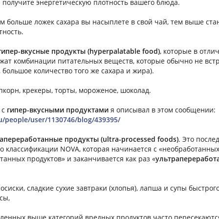
 получите энергетическую плотность вашего блюда.
м больше ложек сахара вы насыплете в свой чай, тем выше стан
тность.
гипер-вкусные продукты (hyperpalatable food)
, которые в отли
жат комбинации питательных веществ, которые обычно не вст
 большое количество того же сахара и жира).
пкорн, крекеры, торты, мороженое, шоколад.
 с
гипер-вкусными продуктами
я описывал в этом сообщении:
ru/people/user/1130746/blog/439395/
апереработанные продукты (ultra-processed foods)
. Это после
о классификации NOVA, которая начинается с «необработанных
анных продуктов» и заканчивается как раз «
ультрапереработ
осиски, сладкие сухие завтраки (хлопья), лапша и супы быстрог
сы,
енных выше категорий вредных продуктов часто пересекаются