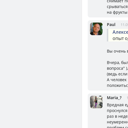
снимает п
срываться
на фрукты
Paul
11.0
Алекс
опыт о
Вы очень 
Вчера, бы
вопроса" 
(ведь если
А человек 
положитьс
Mariа_?
Вредная ед
проснулся 
раз в нед
неумеренн
проблем с