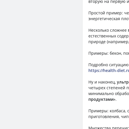
вторую на первую и
Простой пример: че
энергетическая пло
Несколько сложнее
естественных содер
природе (например,
Примеры: бекон, по
Подробно ситуацию
https://health-diet.
Ну и наконец,
ультр
четырех степеней п
минимально обработ
продуктами
».
Примеры: колбаса, с
приготовления, чип
Множества перечисл