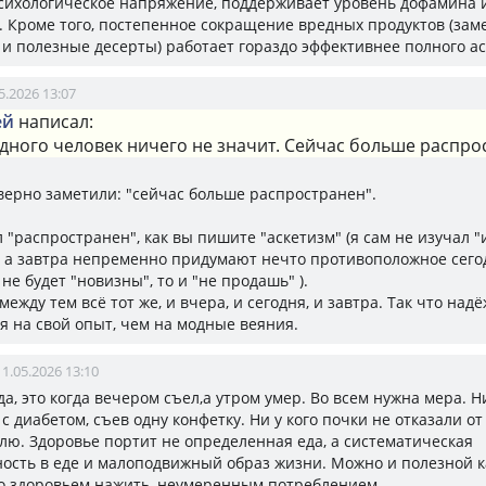
сихологическое напряжение, поддерживает уровень дофамина и
. Кроме того, постепенное сокращение вредных продуктов (зам
 и полезные десерты) работает гораздо эффективнее полного ас
5.2026 13:07
ей
написал:
дного человек ничего не значит. Сейчас больше распро
верно заметили: "сейчас больше распространен".
л "распространен", как вы пишите "аскетизм" (я сам не изучал 
), а завтра непременно придумают нечто противоположное сег
 не будет "новизны", то и "не продашь" ).
между тем всё тот же, и вчера, и сегодня, и завтра. Так что над
я на свой опыт, чем на модные веяния.
11.05.2026 13:10
а, это когда вечером съел,а утром умер. Во всем нужна мера. Н
с диабетом, съев одну конфетку. Ни у кого почки не отказали от
елю. Здоровье портит не определенная еда, а систематическая
ость в еде и малоподвижный образ жизни. Можно и полезной к
о здоровьем нажить, неумеренным потреблением