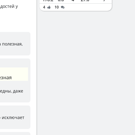
адостей у
4
10
 полезная,
езная
редны, даже
ю исключает