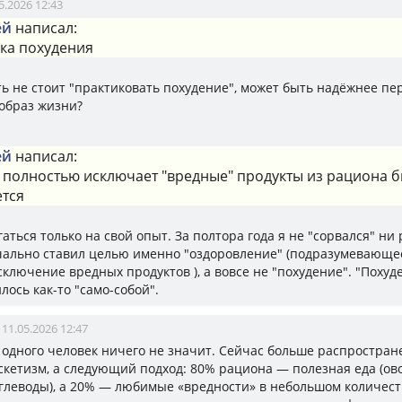
5.2026 12:43
ей
написал:
ка похудения
ь не стоит "практиковать похудение", может быть надёжнее пе
образ жизни?
ей
написал:
о полностью исключает "вредные" продукты из рациона 
тся
аться только на свой опыт. За полтора года я не "сорвался" ни 
чально ставил целью именно "оздоровление" (подразумевающе
сключение вредных продуктов ), а вовсе не "похудение". "Похуд
лось как-то "само-собой".
11.05.2026 12:47
т одного человек ничего не значит. Сейчас больше распростран
скетизм, а следующий подход: 80% рациона — полезная еда (ово
глеводы), а 20% — любимые «вредности» в небольшом количест