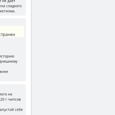
 не дает
ена сладкого
кетизма.
странен
"историю
одняшнему
ёжнее
икто не
 20 г чипсов
апустой себе