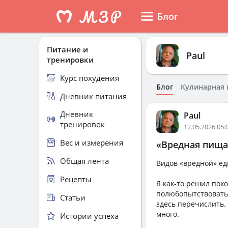
Блог
Питание и
Paul
тренировки
Курс похудения
Блог
Кулинарная 
Дневник питания
Дневник
Paul
тренировок
12.05.2026 05:
Вес и измерения
«Вредная пища»
Общая лента
Видов «вредной» ед
Рецепты
Я как-то решил пок
полюбопытствовать,
Статьи
здесь перечислить.
много.
Истории успеха