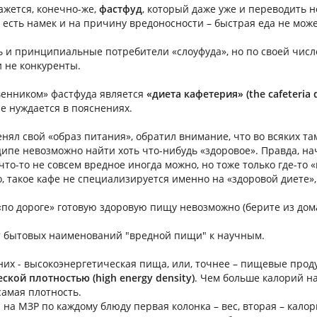
ажется, конечно-же,
фастфуд
, который даже уже и переводить н
 есть намек и на причину вредоносности – быстрая еда не мож
ь и принципиальные потребители «слоуфуда», но по своей чис
 не конкуренты.
енником» фастфуда является
«диета кафетерия» (the cafeteria d
не нуждается в пояснениях.
менял свой «образ питания», обратил внимание, что во всяких та
ипе невозможно найти хоть что-нибудь «здоровое». Правда, на
что-то не совсем вредное иногда можно, но тоже только где-то «
, такое кафе не специализируется именно на «здоровой диете»,
«по дороге» готовую здоровую пищу невозможно (берите из дом
т бытовых наименований "вредной пищи" к научным.
них - высокоэнергетическая пища, или, точнее – пищевые про
ской плотностью (high energy density)
. Чем больше калорий н
самая плотность.
 на МЗР по каждому блюду первая колонка – вес, вторая – калор