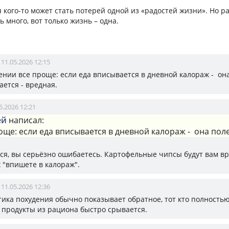
я кого-то может стать потерей одной из «радостей жизни». Но р
 много, вот только жизнь – одна.
11.05.2026 12:15
ении все проще: если еда вписывается в дневной калораж - она
ается - вредная.
5.2026 12:21
ей
написал:
още: если еда вписывается в дневной калораж - она пол
ся, вы серьёзно ошибаетесь. Картофельные чипсы будут вам в
х "впишете в калораж".
11.05.2026 12:36
ктика похудения обычно показывает обратное, тот кто полность
 продукты из рациона быстро срывается.