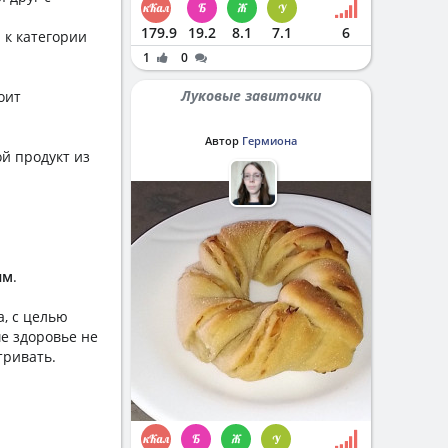
179.9
19.2
8.1
7.1
6
 к категории
1
0
Луковые завиточки
оит
Автор
Гермиона
ой продукт из
ым
.
а, с целью
е здоровье не
тривать.