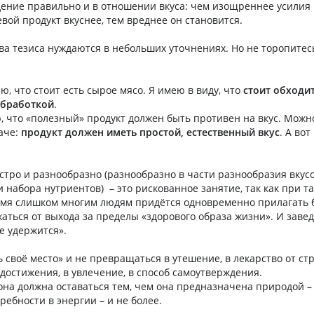
ение правильно и в отношении вкуса: чем изощреннее усилия 
вой продукт вкуснее, тем вреднее он становится.
два тезиса нуждаются в небольших уточнениях. Но не торопитес
ю, что стоит есть сырое мясо. Я имею в виду, что
стоит обходи
обработкой
.
ю, что «полезный» продукт должен быть противен на вкус. Можн
аче:
продукт должен иметь простой, естественный вкус
. А вот
стро и разнообразно (разнообразно в части разнообразия вкусов
 набора нутриентов) – это рискованное занятие, так как при т
емя слишком многим людям придётся одновременно прилагать
жаться от выхода за пределы «здорового образа жизни». И заве
е удержится».
своё место» и не превращаться в утешение, в лекарство от стр
 достижения, в увлечение, в способ самоутверждения.
она должна оставаться тем, чем она предназначена природой –
ребности в энергии – и не более.