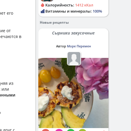
Калорийность:
1412 кКал
Витамины и минералы:
100%
ет его
Новые рецепты
чие от
Сырники закусочные
речаются в
Автор
Море Перемен
дняя из
 или
анными
о
 друг с