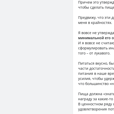
Причем это утвержд
чтобы сделать пище
Предвижу, что эти 
меня в крайностях.
Я вовсе не утвержда
минимальной его 
И я вовсе не счита
сформулировать ин
того – от лукавого.
Питаться вкусно, бы
части достаточности
питания в наше вр
усилия, чтобы удер
что большинство «н
Пища должна «знать 
награду за какие-то
В ценностном ряду 
удовлетворения пот