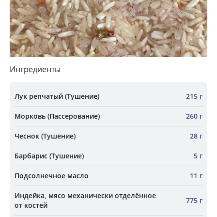
Ингредиенты
Лук репчатый (Тушение)
215 г
Морковь (Пассерование)
260 г
Чеснок (Тушение)
28 г
Барбарис (Тушение)
5 г
Подсолнечное масло
11 г
Индейка, мясо механически отделённое
775 г
от костей