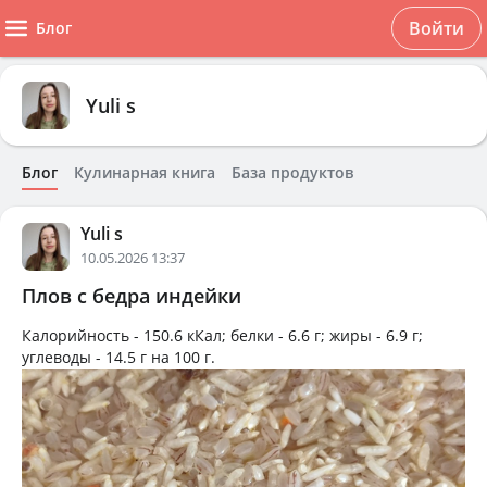
Войти
Блог
Yuli s
Блог
Кулинарная книга
База продуктов
Yuli s
10.05.2026 13:37
Плов с бедра индейки
Калорийность -
150.6 кКал
; белки -
6.6 г
; жиры -
6.9 г
;
углеводы -
14.5 г
на
100 г
.