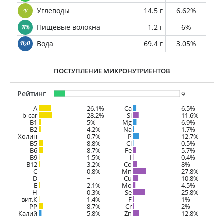
Углеводы
14.5 г
6.62%
Пищевые волокна
1.2 г
6%
Вода
69.4 г
3.05%
ПОСТУПЛЕНИЕ МИКРОНУТРИЕНТОВ
Рейтинг
9
A
26.1%
Ca
6.5%
b-car
28.2%
Si
11.6%
В1
5%
Mg
6.9%
B2
4.2%
Na
1.7%
Холин
0.7%
P
12.7%
B5
8.8%
Cl
0.5%
B6
8.7%
Fe
5.7%
B9
1.5%
I
0.4%
B12
3.2%
Co
8%
C
0.8%
Mn
27.8%
D
~
Cu
10.8%
E
2.1%
Mo
4.5%
H
0.3%
Se
25.8%
вит.К
1.4%
F
1%
PP
8.7%
Cr
2%
Калий
5.8%
Zn
12.8%