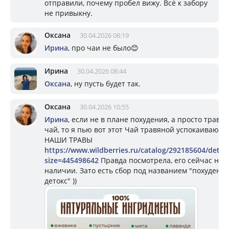
отправили, почему пробел вижу. Всё к забору
не привыкну.
Оксана
30.04.2026 08:19
Ирина
, про чаи не было😊
Ирина
30.04.2026 08:44
Оксана
, ну пусть будет так.
Оксана
30.04.2026 10:55
Ирина
, если не в плане похудения, а просто травя
чай, то я пью вот этот Чай травяной успокаивающ
НАШИ ТРАВЫ
https://www.wildberries.ru/catalog/292185604/detail
size=445498642
Правда посмотрела, его сейчас нет 
наличии. Зато есть сбор под названием "похудение
детокс" ))