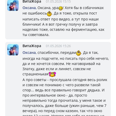
ВитаЖора
01.05.2026 15:15
Оксана
, Оксана, ура
! Хотя бы в собачниках
не ошибаюсь
. Да я тоже, открыла пост
написать ответ про видео, а тут про наши
блинчики! А я вот гречку получу и завтра
наделаю тоже, оставлю на ферментацию, как
ты советовала.
ВитаЖора
01.05.2026 15:26
Оксана
, спасибочки, передам
. Да я так,
иногда на подсчете, но писать про себя нечего,
да и не хочется совсем. Не наговоривай на
Златку, даже если и линяет, совсем не
страшненькая
А про советы - прослушала сегодня весь ролик
и совсем не понимаю с чего развели такой
спор... ведь все правильно говорит дядька. И
про интервальное окно - да, просто
неправильно тогда прочитала, у меня такое и
получалось, даже больше (ужин раньше, чем 7
вечера), но перед сном казеин, так что окно
около 12 часов. Нового для себя из ролика не