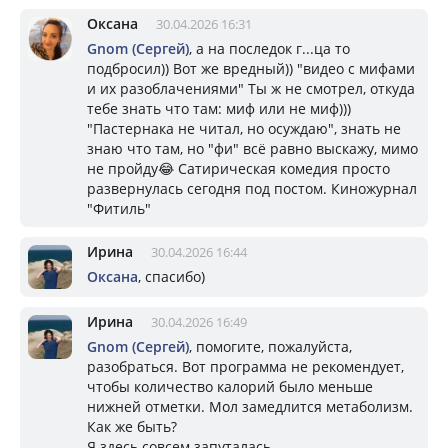
Оксана
30.04.2026 16:31
Gnom (Сергей)
, а на последок г...ца то
подбросил)) Вот же вредный)) "видео с мифами
и их разоблачениями" Ты ж не смотрел, откуда
тебе знать что там: миф или не миф)))
"Пастернака не читал, но осуждаю", знать не
знаю что там, но "фи" всё равно выскажу, мимо
не пройду😂 Сатирическая комедия просто
развернулась сегодня под постом. Киножурнал
"Фитиль"
Ирина
30.04.2026 16:44
Оксана
, спасибо)
Ирина
30.04.2026 16:49
Gnom (Сергей)
, помогите, пожалуйста,
разобраться. Вот программа не рекомендует,
чтобы количество калорий было меньше
нижней отметки. Мол замедлится метаболизм.
Как же быть?
Я здесь совсем запуталась.