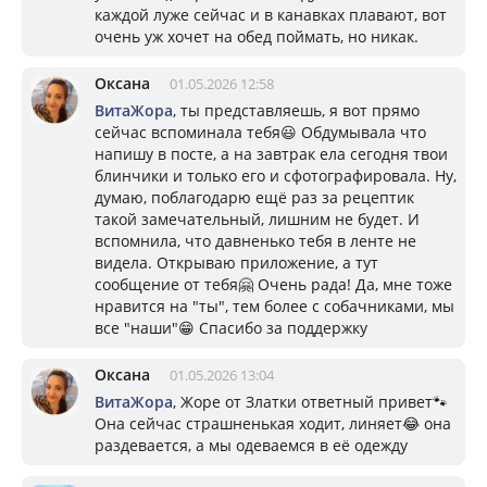
каждой луже сейчас и в канавках плавают, вот
очень уж хочет на обед поймать, но никак.
Оксана
01.05.2026 12:58
ВитаЖора
, ты представляешь, я вот прямо
сейчас вспоминала тебя😃 Обдумывала что
напишу в посте, а на завтрак ела сегодня твои
блинчики и только его и сфотографировала. Ну,
думаю, поблагодарю ещё раз за рецептик
такой замечательный, лишним не будет. И
вспомнила, что давненько тебя в ленте не
видела. Открываю приложение, а тут
сообщение от тебя🤗 Очень рада! Да, мне тоже
нравится на "ты", тем более с собачниками, мы
все "наши"😁 Спасибо за поддержку
Оксана
01.05.2026 13:04
ВитаЖора
, Жоре от Златки ответный привет🐾
Она сейчас страшненькая ходит, линяет😂 она
раздевается, а мы одеваемся в её одежду