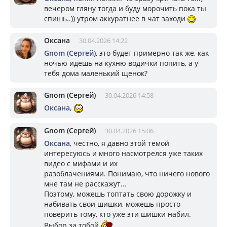
вечером гляну тогда и буду морочить пока ты
спишь..)) утром аккуратнее в чат заходи
Оксана
30.04.2026 14:22
Gnom (Сергей)
, это будет примерно так же, как
ночью идёшь на кухню водички попить, а у
тебя дома маленький щенок?
Gnom (Сергей)
30.04.2026 14:58
Оксана
,
Gnom (Сергей)
30.04.2026 15:06
Оксана
, честно, я давно этой темой
интересуюсь и много насмотрелся уже таких
видео с мифами и их
разоблачениями. Понимаю, что ничего нового
мне там не расскажут...
Поэтому, можешь топтать свою дорожку и
набивать свои шишки, можешь просто
поверить тому, кто уже эти шишки набил.
Выбор за тобой