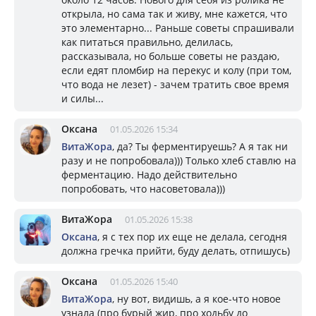
открыла, но сама так и живу, мне кажется, что
это элементарно... Раньше советы спрашивали
как питаться правильно, делилась,
рассказывала, но больше советы не раздаю,
если едят пломбир на перекус и колу (при том,
что вода не лезет) - зачем тратить свое время
и силы...
Оксана
01.05.2026 15:34
ВитаЖора
, да? Ты ферментируешь? А я так ни
разу и не попробовала))) Только хлеб ставлю на
ферментацию. Надо действительно
попробовать, что насоветовала)))
ВитаЖора
01.05.2026 15:38
Оксана
, я с тех пор их еще не делала, сегодня
должна гречка прийти, буду делать, отпишусь)
Оксана
01.05.2026 15:40
ВитаЖора
, ну вот, видишь, а я кое-что новое
узнала (про бурый жир, про ходьбу до