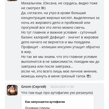
Михалычем. (Оксана, не сердись, видео тоже
не смотрел 🌺)
Да, согласен, на утро в крови большая
концентрация жирных кислот, выделенных за
ночь из жирового депо и пробежкой или
прогулкой все это легко можно сжечь.
Но тут главное и важное условие - суточный
баланс калорий! Дефицит - значит в жировое
депо ничего не вернется и мы похудеем.
Профицит - излишки инсулин утащит обратно
в жир.
Но так же мы знаем, что это главное условие
выполнится в не зависимости, походим мы до
завтрака или после завтрака…
(если че, это всего лишь мое личное мнение,
можешь кинуть в меня грязный тапок 😎)
Gnom (Сергей)
30.04.2026 11:50
Что там еще про аутофагию ухо резануло)