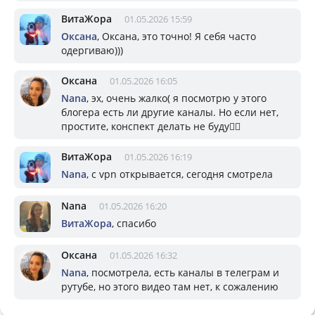
ВитаЖора
01.05.2026 15:59
Оксана
, Оксана, это точно! Я себя часто
одергиваю)))
Оксана
01.05.2026 16:05
Nana
, эх, очень жалко( я посмотрю у этого
блогера есть ли другие каналы. Но если нет,
простите, конспект делать не буду🤷‍♀️
ВитаЖора
01.05.2026 16:19
Nana
, с vpn открывается, сегодня смотрела
Nana
01.05.2026 16:20
ВитаЖора
, спасибо
Оксана
01.05.2026 16:32
Nana
, посмотрела, есть каналы в телеграм и
рутубе, но этого видео там нет, к сожалению