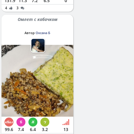
131.9
11.3
7.2
6.5
0
4
3
Омлет с кабачком
Автор
Оксана Б
99.6
7.4
6.4
3.2
13