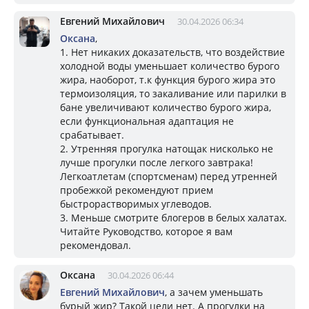
Евгений Михайлович
30.04.2026 06:34
Оксана
,
1. Нет никаких доказательств, что воздействие
холодной воды уменьшает количество бурого
жира, наоборот, т.к функция бурого жира это
термоизоляция, то закаливание или парилки в
бане увеличивают количество бурого жира,
если функциональная адаптация не
срабатывает.
2. Утренняя прогулка натощак нисколько не
лучше прогулки после легкого завтрака!
Легкоатлетам (спортсменам) перед утренней
пробежкой рекомендуют прием
быстрорастворимых углеводов.
3. Меньше смотрите блогеров в белых халатах.
Читайте Руководство, которое я вам
рекомендовал.
Оксана
30.04.2026 06:44
Евгений Михайлович
, а зачем уменьшать
бурый жир? Такой цели нет. А прогулки на