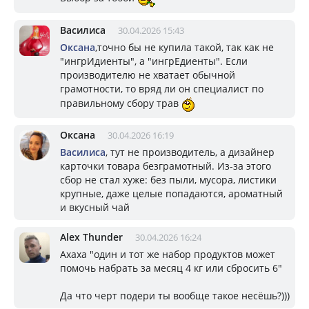
Василиса
30.04.2026 15:43
Оксана
,точно бы не купила такой, так как не
"ингрИдиенты", а "ингрЕдиенты". Если
производителю не хватает обычной
грамотности, то вряд ли он специалист по
правильному сбору трав
Оксана
30.04.2026 16:19
Василиса
, тут не производитель, а дизайнер
карточки товара безграмотный. Из-за этого
сбор не стал хуже: без пыли, мусора, листики
крупные, даже целые попадаются, ароматный
и вкусный чай
Alex Thunder
30.04.2026 16:24
Ахаха "один и тот же набор продуктов может
помочь набрать за месяц 4 кг или сбросить 6"
Да что черт подери ты вообще такое несёшь?)))