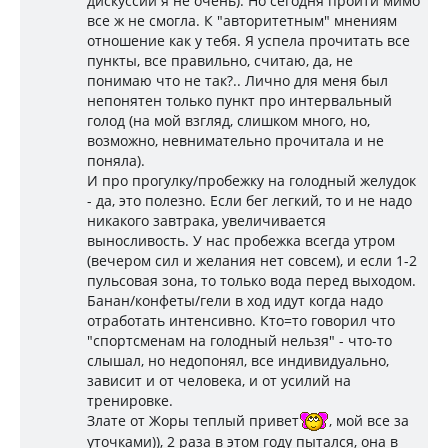
дискуссии я не очень). Но сегодня пройти мимо
все ж не смогла. К "авторитетным" мнениям
отношение как у тебя. Я успела прочитать все
пункты, все правильно, считаю, да, не
понимаю что не так?.. Лично для меня был
непонятен только пункт про интервальный
голод (на мой взгляд, слишком много, но,
возможно, невнимательно прочитала и не
поняла).
И про прогулку/пробежку на голодный желудок
- да, это полезно. Если бег легкий, то и не надо
никакого завтрака, увеличивается
выносливость. У нас пробежка всегда утром
(вечером сил и желания нет совсем), и если 1-2
пульсовая зона, то только вода перед выходом.
Банан/конфеты/гели в ход идут когда надо
отработать интенсивно. Кто=то говорил что
"спортсменам на голодный нельзя" - что-то
слышал, но недопонял, все индивидуально,
зависит и от человека, и от усилий на
тренировке.
Злате от Жоры теплый привет
, мой все за
уточками)), 2 раза в этом году пытался, она в