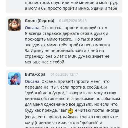
просмотром, опустили моё мнение и мой труд,
а могли бы просто пройти мимо. Удачи и тебе
Gnom (Сергей)
01.05.2026 05:13
Оксана
, Оксаночка, прости пожалуйста ☺️
Я всегда стараюсь держать себя в руках и
проходить мимо такого.. Но ты ж яркая
звездочка, мимо тебя пройти невозможно)
За Ирину не переживай, зайти к ней на
страницу, она 5 лет с МЗР, думаю знает не
меньше нас с тобой.
ВитаЖора
01.05.2026 12:17
Оксана
, Оксана, привет! (прости меня, что
перешла на "ты", если против, сообщи. Я
"добрый день/утро/,," говорить не могу в силу
личных обстоятельств, а знакомые по собачкам
для меня однозначно все друзья)), но если что,
буду как прежде, "вы"
Я читаю посты иногда
(когда есть время), лайкаю, только говорить не
хочу (причины те же, что и "добрый" и