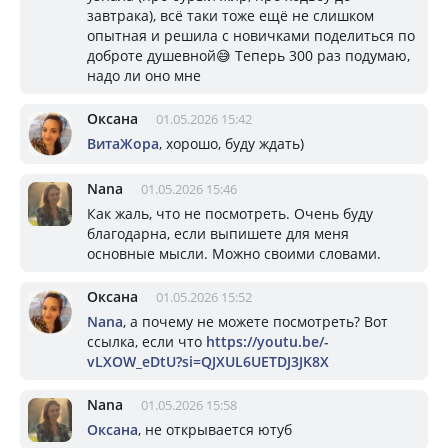
завтрака), всё таки тоже ещё не слишком
опытная и решила с новичками поделиться по
доброте душевной😅 Теперь 300 раз подумаю,
надо ли оно мне
Оксана
01.05.2026 15:42
ВитаЖора
, хорошо, буду ждать)
Nana
01.05.2026 15:46
Как жаль, что не посмотреть. Очень буду
благодарна, если выпишете для меня
основные мысли. Можно своими словами.
Оксана
01.05.2026 15:52
Nana
, а почему не можете посмотреть? Вот
ссылка, если что
https://youtu.be/-
vLXOW_eDtU?si=QJXUL6UETDJ3JK8X
Nana
01.05.2026 15:58
Оксана
, не открывается ютуб