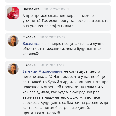
Василиса
30.04.2026 05:33
А про прямое сжигание жира - можно
уточнить? Т.е. если прогулка после завтрака, то
она уже менее эффективна?
Оксана
30.04.2026 05:42
Василиса
, вы в видео послушайте, там лучше
объясняется механизм, чем я буду пытаться
коряво😊
Оксана
30.04.2026 05:50
Евгений Михайлович
, не соглашусь, много
чего не знала 😊 Например, что у нас вообще
есть какой-то бурый жир) Или вот опять же про
полезность утренней прогулки на тощак. А я
как раз думала, как будем в очередной раз
выживать в нашу летнюю духоту, и вот всё
срослось. Буду гулять со Златой на рассвете, до
завтрака, а потом быстренько домой,
прятаться от жары😊