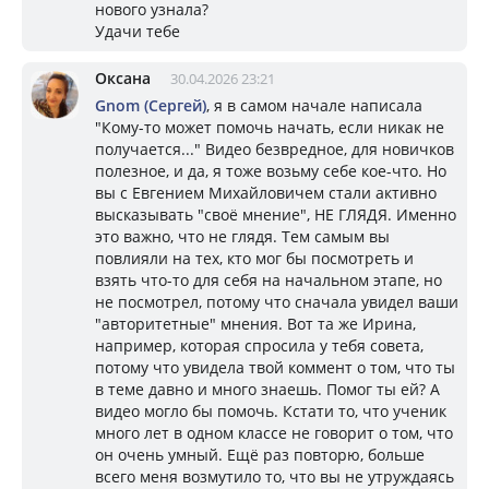
нового узнала?
Удачи тебе
Оксана
30.04.2026 23:21
Gnom (Сергей)
, я в самом начале написала
"Кому-то может помочь начать, если никак не
получается..." Видео безвредное, для новичков
полезное, и да, я тоже возьму себе кое-что. Но
вы с Евгением Михайловичем стали активно
высказывать "своё мнение", НЕ ГЛЯДЯ. Именно
это важно, что не глядя. Тем самым вы
повлияли на тех, кто мог бы посмотреть и
взять что-то для себя на начальном этапе, но
не посмотрел, потому что сначала увидел ваши
"авторитетные" мнения. Вот та же Ирина,
например, которая спросила у тебя совета,
потому что увидела твой коммент о том, что ты
в теме давно и много знаешь. Помог ты ей? А
видео могло бы помочь. Кстати то, что ученик
много лет в одном классе не говорит о том, что
он очень умный. Ещё раз повторю, больше
всего меня возмутило то, что вы не утруждаясь