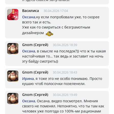
Василиса
30.04.2026 17:04
Оксана
,ну если попробовали уже, то скорее
всего так и есть.
Уже как-то смириться с безграмотным
дизайнером
Gnom (Сергей)
30.04.2026 18:39
Оксана
, в смысле на последок?)) что ж ты какая
настойчивая то… так ведь и заставит на ночь
эту байду смотреть))
Gnom (Сергей)
30.04.2026 18:43
Ирина
, я тоже это не особо понимаю. Просто
кушаю чтоб полосочки позеленели.
Gnom (Сергей)
30.04.2026 19:49
Оксана
, Оксана, видео посмотрел. Мнения
своего не поменял. Непонятно, что ты там как
человек уже полгода со 100%-ми рационами