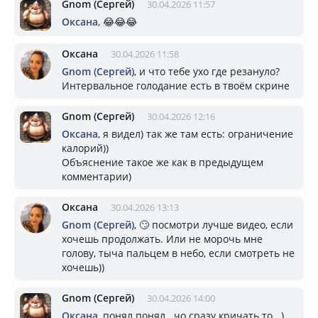
Gnom (Сергей)
30.04.2026 11:57
Оксана
, 😂😂😂
Оксана
30.04.2026 11:58
Gnom (Сергей)
, и что тебе ухо где резануло?
Интервальное голодание есть в твоём скрине
Gnom (Сергей)
30.04.2026 12:16
Оксана
, я видел) так же там есть: ограничение
калорий))
Объяснение такое же как в предыдущем
комментарии)
Оксана
30.04.2026 13:13
Gnom (Сергей)
, 🙄 посмотри лучше видео, если
хочешь продолжать. Или не морочь мне
голову, тыча пальцем в небо, если смотреть не
хочешь))
Gnom (Сергей)
30.04.2026 14:00
Оксана
, понял понял.. чо сразу кричать то...)