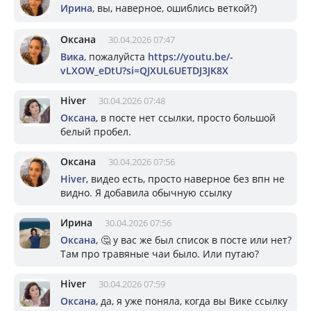
Ирина
, вы, наверное, ошиблись веткой?)
Оксана
30.04.2026 07:47
Вика
, пожалуйста
https://youtu.be/-
vLXOW_eDtU?si=QJXUL6UETDJ3JK8X
Hiver
30.04.2026 07:48
Оксана
, в посте нет ссылки, просто большой
белый пробел.
Оксана
30.04.2026 07:56
Hiver
, видео есть, просто наверное без впн не
видно. Я добавила обычную ссылку
Ирина
30.04.2026 07:56
Оксана
, 🤔 у вас же был список в посте или нет?
Там про травяные чаи было. Или путаю?
Hiver
30.04.2026 07:59
Оксана
, да, я уже поняла, когда вы Вике ссылку