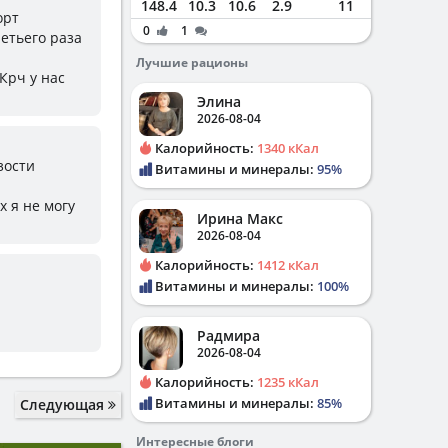
148.4
10.3
10.6
2.9
11
орт
0
1
ретьего раза
Лучшие рационы
Крч у нас
Элина
2026-08-04
Калорийность:
1340 кКал
зости
Витамины и минералы:
95%
х я не могу
Ирина Макс
2026-08-04
Калорийность:
1412 кКал
Витамины и минералы:
100%
Радмира
2026-08-04
Калорийность:
1235 кКал
Витамины и минералы:
85%
Следующая
Интересные блоги