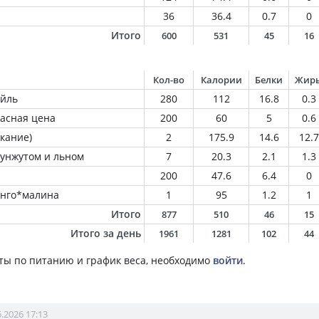
36
36.4
0.7
0
Итого
600
531
45
16
Кол-во
Калории
Белки
Жир
ейль
280
112
16.8
0.3
расная цена
200
60
5
0.6
кание)
2
175.9
14.6
12.7
унжутом и льном
7
20.3
2.1
1.3
200
47.6
6.4
0
анго*малина
1
95
1.2
1
Итого
877
510
46
15
Итого за день
1961
1281
102
44
ты по питанию и график веса, необходимо
войти
.
6.2026 17:13