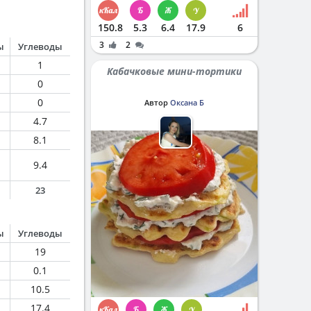
150.8
5.3
6.4
17.9
6
3
2
ы
Углеводы
1
Кабачковые мини-тортики
0
0
Автор
Оксана Б
4.7
8.1
9.4
23
ы
Углеводы
19
0.1
10.5
17.4