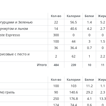
Кол-во
Калории
Белки
Жир
Огурцами и Зеленью
22
56.5
1.4
5.2
унжутом и льном
14
40.6
4.2
2.7
ste Espresso
300
0
0
0
100
44
3
1.5
36
36.4
0.7
0
рисовые с песто и
2
62
1
2.2
Итого
484
239
10
11
Кол-во
Калории
Белки
Жир
100
103
11.2
1.1
ле) гриль
90
140.6
29.2
2.3
250
176.8
4.1
13.3
124
74.4
0.6
0