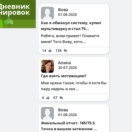
Дневник
Вова
нировок
01-08-2026
Как я обманул систему, купил
мультиварку и стал 75...
Ребята, всем привет! Помните
меня? Того Вову, кото...
14
138
Алина
30-07-2026
Где взять мотивацию?
Мне нужна такая, чтобы я хотя бы
пару недель в зел...
6
67
Вова
01-08-2026
Финальный отчет. 185/75.5.
Точка в вашем затяжном ...