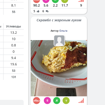
8.1
90.2
5.6
2.2
11.7
9
5
6
55
Скрамбл с жареным луком
ы
Углеводы
Автор
Ольга
13.2
10
0.8
0
9.4
19.6
53
131