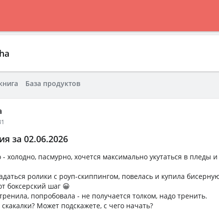
ha
книга
База продуктов
a
31
я за 02.06.2026
 - холодно, пасмурно, хочется максимально укутаться в пледы и
адаться ролики с роуп-скиппингом, повелась и купила бисерную
от боксерский шаг 😀
тренила, попробовала - не получается толком, надо тренить.
 скакалки? Может подскажете, с чего начать?