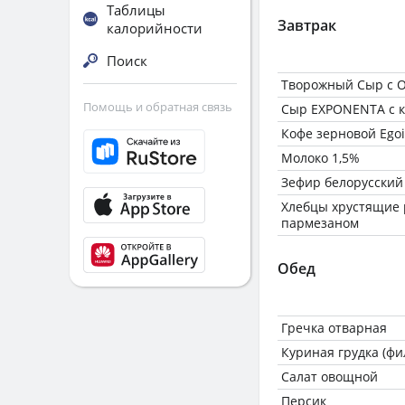
Таблицы
Завтрак
калорийности
Поиск
Творожный Сыр с 
Помощь и обратная связь
Сыр EXPONENTA с к
Кофе зерновой Egoi
Молоко 1,5%
Зефир белорусский
Хлебцы хрустящие 
пармезаном
Обед
Гречка отварная
Куриная грудка (фи
Салат овощной
Персик