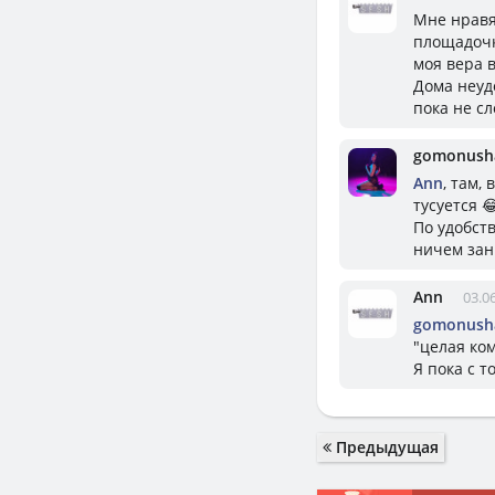
Мне нравя
площадочку
моя вера 
Дома неудо
пока не сл
gomonush
Ann
, там,
тусуется 
По удобств
ничем зан
Ann
03.0
gomonush
"целая ко
Я пока с т
Предыдущая