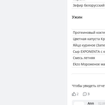
Зефир белорусский
Ужин
Протеиновый кокт
Цветная капуста К
Яйцо куриное (Запе
Сыр EXPONENTA с к
Смесь летняя
Ekzo Мороженое м
Чтобы увидеть отче
2
3
Ann
02.0