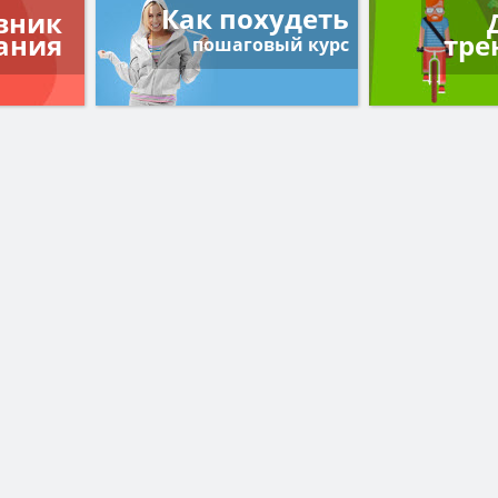
Как похудеть
вник
ания
тре
пошаговый курс