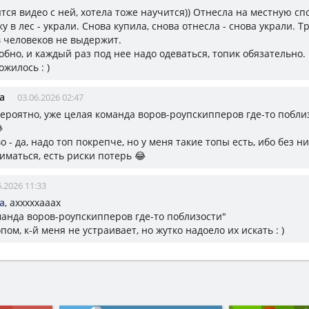
тся видео с ней, хотела тоже научится)) Отнесла на местную сп
 в лес - украли. Снова купила, снова отнесла - снова украли. Т
в человеков не выдержит.
бно, и каждый раз под нее надо одеваться, топик обязательно. 
ожилось : )
a
03.06.2026 02:47
 вероятно, уже целая команда воров-роупскипперов где-то побли

о - да, надо топ покрепче, но у меня такие топы есть, ибо без ни
иматься, есть риски потерь 😂
6.2026 11:33
a
, ахххххааах
манда воров-роупскипперов где-то поблизости"
опом, к-й меня не устраивает, но жутко надоело их искать : )