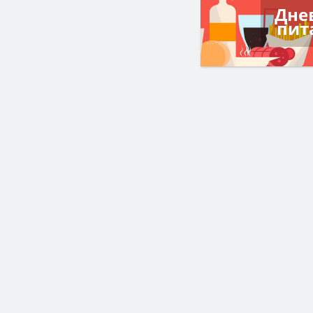
Дне
пит