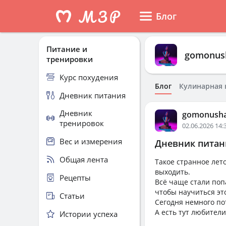
Блог
Питание и
gomonus
тренировки
Курс похудения
Блог
Кулинарная 
Дневник питания
Дневник
gomonush
тренировок
02.06.2026 14:
Вес и измерения
Дневник питани
Общая лента
Такое странное лето
выходить.
Рецепты
Всё чаще стали поп
чтобы научиться эт
Статьи
Сегодня немного по
А есть тут любители
Истории успеха