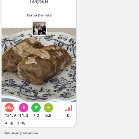
Голубцы
Автор
Darinika
131.9
11.3
7.2
6.5
0
4
3
Лучшие рационы