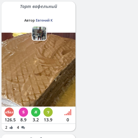
Торт вафельный
Автор
Евгений К
126.5
8.9
3.2
13.9
0
2
4