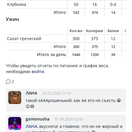
Клубника
50
16
0.4
0.
Итого
542
474
14
2
Ужин
Кол-во
Калории
Белки
Жи
Салат греческий
300
375
12
3
Итого
300
375
12
3
Итого за день
1446
1200
39
7
Чтобы увидеть отчеты по питанию и график веса,
необходимо
войти
.
2
ЛАНА
31.05.2026 17:19
такой хАААрошенький, как же его не съесть 😁
😉😅
gomonusha
01.06.2026 02:43
ЛАНА
, вкуснота! а главное, что он не жирный и