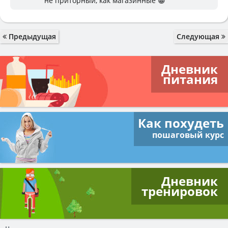
не приторный, как магазинные 😁
Предыдущая
Следующая
Дневник
питания
Как похудеть
пошаговый курс
Дневник
тренировок