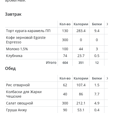
ароматный.
Завтрак
Кол-во
Калории
Белки
Жи
Торт курага-карамель ПП
130
283.4
9.4
10
Кофе зерновой Egoiste
300
0
0
0
Espresso
Молоко 1,5%
100
44
3
1.
Клубника
74
23.7
0.5
0.
Итого
604
351
12
1
Обед
Кол-во
Калории
Белки
Жи
Рис отварной
62
107.4
1.5
4.
Колбаски для Жарки
40
86
7.7
5.
Чешские
Салат овощной
300
212.1
4.9
15
Груша Анжу
90
53.1
0.4
0.