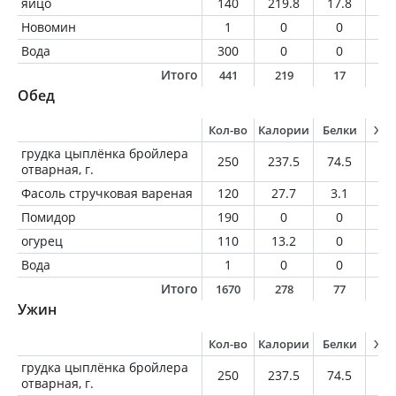
яйцо
140
219.8
17.8
16
Новомин
1
0
0
0
Вода
300
0
0
0
Итого
441
219
17
1
Обед
Кол-во
Калории
Белки
Жи
грудка цыплёнка бройлера
250
237.5
74.5
4.
отварная, г.
Фасоль стручковая вареная
120
27.7
3.1
0.
Помидор
190
0
0
0
огурец
110
13.2
0
0
Вода
1
0
0
0
Итого
1670
278
77
4
Ужин
Кол-во
Калории
Белки
Жи
грудка цыплёнка бройлера
250
237.5
74.5
4.
отварная, г.