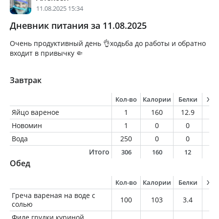
11.08.2025 15:34
Дневник питания за 11.08.2025
Очень продуктивный день 👌ходьба до работы и обратно
входит в привычку 🤏
Завтрак
Кол-во
Калории
Белки
Жи
Яйцо вареное
1
160
12.9
11
Новомин
1
0
0
0
Вода
250
0
0
0
Итого
306
160
12
1
Обед
Кол-во
Калории
Белки
Жи
Греча вареная на воде с
100
103
3.4
0.
солью
Филе грудки куриной