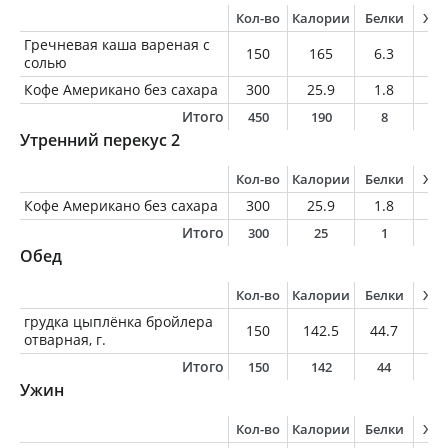
Кол-во
Калории
Белки
Жи
Гречневая каша вареная с
150
165
6.3
1.
солью
Кофе Американо без сахара
300
25.9
1.8
1.
Итого
450
190
8
3
Утренний перекус 2
Кол-во
Калории
Белки
Жи
Кофе Американо без сахара
300
25.9
1.8
1.
Итого
300
25
1
1
Обед
Кол-во
Калории
Белки
Жи
грудка цыплёнка бройлера
150
142.5
44.7
2.
отварная, г.
Итого
150
142
44
2
Ужин
Кол-во
Калории
Белки
Жи