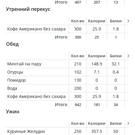
Итого
407
207
13
1
Утренний перекус
Кол-во
Калории
Белки
Жи
Кофе Американо без сахара
300
25.9
1.8
1.
Итого
300
25
1
1
Обед
Кол-во
Калории
Белки
Жи
Минтай на пару
210
148.9
32.1
1.
Огурцы
102
7.1
0.4
0
Помидор
130
0
0
0
Вода
200
0
0
0
Кофе Американо без сахара
300
25.9
1.8
1.
Итого
942
181
34
3
Ужин
Кол-во
Калории
Белки
Жи
Куриные Желудки
250
357.5
50
17