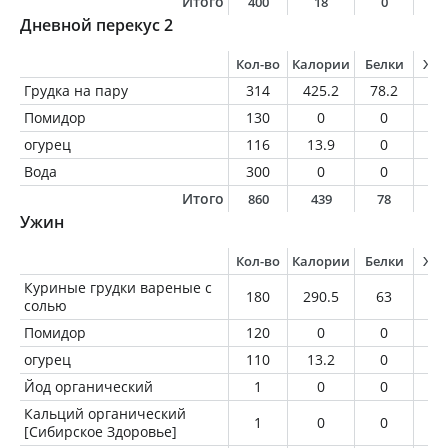
Итого
400
18
0
0
Дневной перекус 2
Кол-во
Калории
Белки
Жи
Грудка на пару
314
425.2
78.2
12
Помидор
130
0
0
0
огурец
116
13.9
0
0
Вода
300
0
0
0
Итого
860
439
78
1
Ужин
Кол-во
Калории
Белки
Жи
Куриные грудки вареные с
180
290.5
63
3.
солью
Помидор
120
0
0
0
огурец
110
13.2
0
0
Йод органический
1
0
0
0
Кальций органический
1
0
0
0
[Сибирское Здоровье]