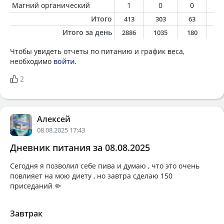
Магний органический
1
0
0
0
Итого
413
303
63
3
Итого за день
2886
1035
180
2
Чтобы увидеть отчеты по питанию и график веса,
необходимо
войти
.
2
Алексей
08.08.2025 17:43
Дневник питания за 08.08.2025
Сегодня я позволил себе пива и думаю , что это очень
повлияет на мою диету , но завтра сделаю 150
приседаний 🤏
Завтрак