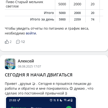
Пиво Старый мельник
5000
2000
20
0
светлое
Итого
5000
2000
20
0
Итого за день
5900
2359
74
7
Чтобы увидеть отчеты по питанию и график веса,
необходимо
войти
.
2
12
Алексей
08.08.2025 17:07
СЕГОДНЯ Я НАЧАЛ ДВИГАТЬСЯ
Привет , друзья 🤝 . Сегодня я прошёлся пешком до
работы и обратно и мне понравилось 😊 думаю , что
сделаю это постоянной привычкой ))