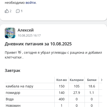
необходимо
войти
.
2
1
Алексей
10.08.2025 16:17
Дневник питания за 10.08.2025
Привет 👋 , сегодня я убрал углеводы с рациона и добавил
клетчатки .
Завтрак
Кол-во
Калории
Белки
Жи
камбала на пару
150
105
18.6
2.
помидор
140
27.9
1.1
0.
Вода
400
0
0
0
Новомин
1
0
0
0