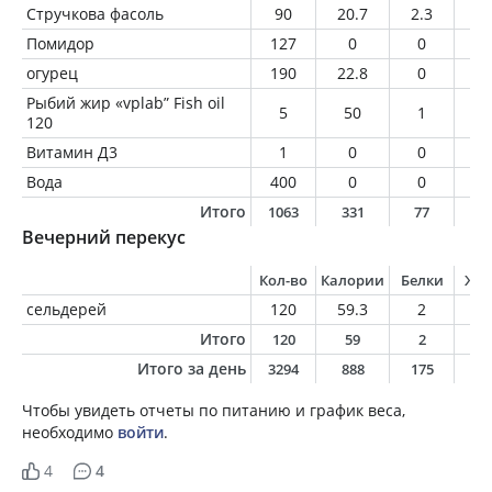
Стручкова фасоль
90
20.7
2.3
0.
Помидор
127
0
0
0
огурец
190
22.8
0
0
Рыбий жир «vplab” Fish oil
5
50
1
5
120
Витамин Д3
1
0
0
0
Вода
400
0
0
0
Итого
1063
331
77
9
Вечерний перекус
Кол-во
Калории
Белки
Жи
сельдерей
120
59.3
2
2.
Итого
120
59
2
2
Итого за день
3294
888
175
3
Чтобы увидеть отчеты по питанию и график веса,
необходимо
войти
.
4
4