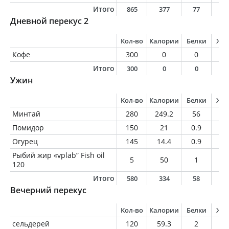
Итого
865
377
77
4
Дневной перекус 2
Кол-во
Калории
Белки
Жи
Кофе
300
0
0
0
Итого
300
0
0
0
Ужин
Кол-во
Калории
Белки
Жи
Минтай
280
249.2
56
2.
Помидор
150
21
0.9
0
Огурец
145
14.4
0.9
0.
Рыбий жир «vplab” Fish oil
5
50
1
5
120
Итого
580
334
58
7
Вечерний перекус
Кол-во
Калории
Белки
Жи
сельдерей
120
59.3
2
2.