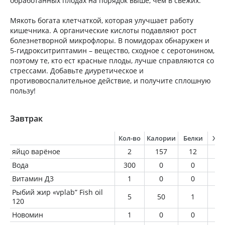
обработанных плодах на порядок выше, чем в свежих.
Мякоть богата клетчаткой, которая улучшает работу
кишечника. А органические кислоты подавляют рост
болезнетворной микрофлоры. В помидорах обнаружен и
5-гидрокситриптамин – вещество, сходное с серотонином,
поэтому те, кто ест красные плоды, лучше справляются со
стрессами. Добавьте диуретическое и
противовоспалительное действие, и получите сплошную
пользу!
Завтрак
Кол-во
Калории
Белки
Жи
яйцо варёное
2
157
12
1
Вода
300
0
0
0
Витамин Д3
1
0
0
0
Рыбий жир «vplab” Fish oil
5
50
1
5
120
Новомин
1
0
0
0