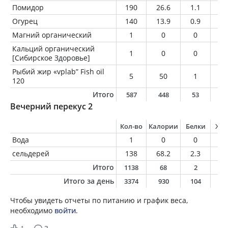
Помидор
190
26.6
1.1
0
Огурец
140
13.9
0.9
0.
Магний органический
1
0
0
0
Кальций органический
1
0
0
0
[Сибирское Здоровье]
Рыбий жир «vplab” Fish oil
5
50
1
5
120
Итого
587
448
53
2
Вечерний перекус 2
Кол-во
Калории
Белки
Жи
Вода
1
0
0
0
сельдерей
138
68.2
2.3
2.
Итого
1138
68
2
2
Итого за день
3374
930
104
4
Чтобы увидеть отчеты по питанию и график веса,
необходимо
войти
.