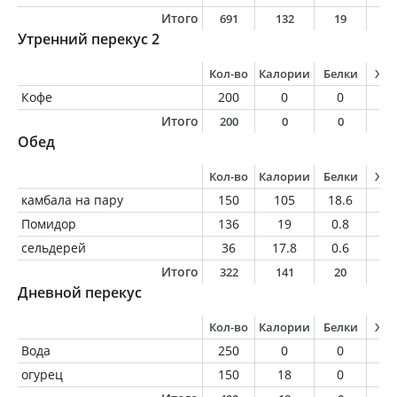
Итого
691
132
19
3
Утренний перекус 2
Кол-во
Калории
Белки
Жи
Кофе
200
0
0
0
Итого
200
0
0
0
Обед
Кол-во
Калории
Белки
Жи
камбала на пару
150
105
18.6
2.
Помидор
136
19
0.8
0
сельдерей
36
17.8
0.6
0.
Итого
322
141
20
3
Дневной перекус
Кол-во
Калории
Белки
Жи
Вода
250
0
0
0
огурец
150
18
0
0