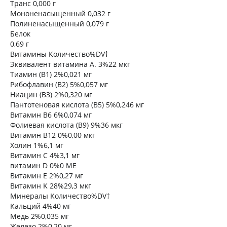
Транс 0,000 г
Мононенасыщенный 0,032 г
Полиненасыщенный 0,079 г
Белок
0,69 г
Витамины Количество%DV†
Эквивалент витамина А. 3%22 мкг
Тиамин (B1) 2%0,021 мг
Рибофлавин (B2) 5%0,057 мг
Ниацин (B3) 2%0,320 мг
Пантотеновая кислота (B5) 5%0,246 мг
Витамин В6 6%0,074 мг
Фолиевая кислота (B9) 9%36 мкг
Витамин В12 0%0,00 мкг
Холин 1%6,1 мг
Витамин С 4%3,1 мг
витамин D 0%0 МЕ
Витамин Е 2%0,27 мг
Витамин K 28%29,3 мкг
Минералы Количество%DV†
Кальций 4%40 мг
Медь 2%0,035 мг
Железо 2%0,20 мг