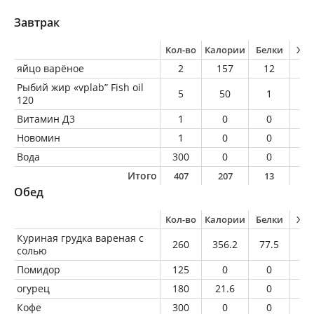
Завтрак
Кол-во
Калории
Белки
Жи
яйцо варёное
2
157
12
1
Рыбий жир «vplab” Fish oil
5
50
1
5
120
Витамин Д3
1
0
0
0
Новомин
1
0
0
0
Вода
300
0
0
0
Итого
407
207
13
1
Обед
Кол-во
Калории
Белки
Жи
Куриная грудка вареная с
260
356.2
77.5
4.
солью
Помидор
125
0
0
0
огурец
180
21.6
0
0
Кофе
300
0
0
0