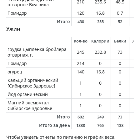
210
235.6
48.5
4.
отварное Вкусвилл
Помидор
120
16.8
0.7
0
Итого
430
355
52
5
Ужин
Кол-во
Калории
Белки
Жи
грудка цыплёнка бройлера
245
232.8
73
4.
отварная, г.
Помидор
214
0
0
0
огурец
140
16.8
0
0
Кальций органический
1
0
0
0
[Сибирское Здоровье]
Йод органический
1
0
0
0
Магний элемвмтал
1
0
0
0
Сибирское Здоровье
Итого
602
249
73
4
Итого за день
1338
765
138
2
Чтобы увидеть отчеты по питанию и график веса,