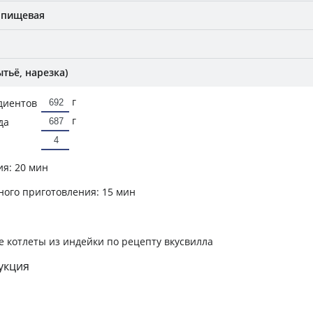
 пищевая
тьё, нарезка)
г
диентов
г
да
ия:
20 мин
ного приготовления:
15 мин
 котлеты из индейки по рецепту вкусвилла
укция