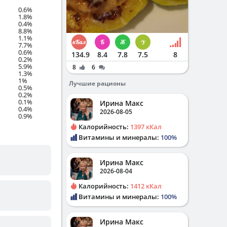
0.6%
1.8%
0.4%
8.8%
1.1%
7.7%
0.6%
134.9
8.4
7.8
7.5
8
0.2%
5.9%
8
6
1.3%
1%
Лучшие рационы
0.5%
0.2%
0.1%
Ирина Макс
0.4%
2026-08-05
0.9%
Калорийность:
1397 кКал
Витамины и минералы:
100%
Ирина Макс
2026-08-04
Калорийность:
1412 кКал
Витамины и минералы:
100%
Ирина Макс