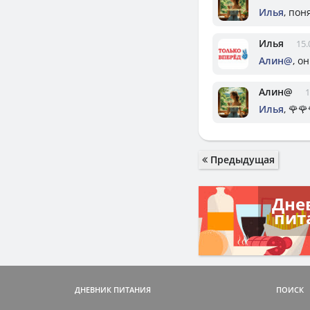
Илья
, пон
Илья
15.
Алин@
, о
Алин@
1
Илья
, 🌹🌹
Предыдущая
Дне
пит
ДНЕВНИК ПИТАНИЯ
ПОИСК