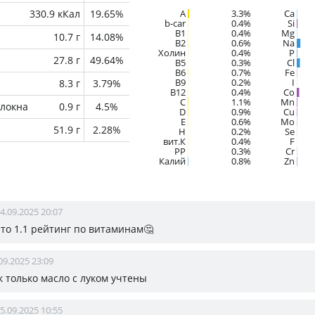
330.9 кКал
19.65%
A
3.3%
Ca
b-car
0.4%
Si
В1
0.4%
Mg
10.7 г
14.08%
B2
0.6%
Na
Холин
0.4%
P
27.8 г
49.64%
B5
0.3%
Cl
B6
0.7%
Fe
B9
0.2%
I
8.3 г
3.79%
B12
0.4%
Co
C
1.1%
Mn
локна
0.9 г
4.5%
D
0.9%
Cu
E
0.6%
Mo
51.9 г
2.28%
H
0.2%
Se
вит.К
0.4%
F
PP
0.3%
Cr
Калий
0.8%
Zn
4.09.2025 20:07
что 1.1 рейтинг по витаминам🤔
09.2025 23:09
ак только масло с луком учтены
5.09.2025 10:55