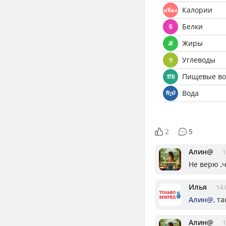
Калории
Белки
Жиры
Углеводы
Пищевые во
Вода
2
5
Алин@
1
Не верю ,
Илья
14.
Алин@
, т
Алин@
1