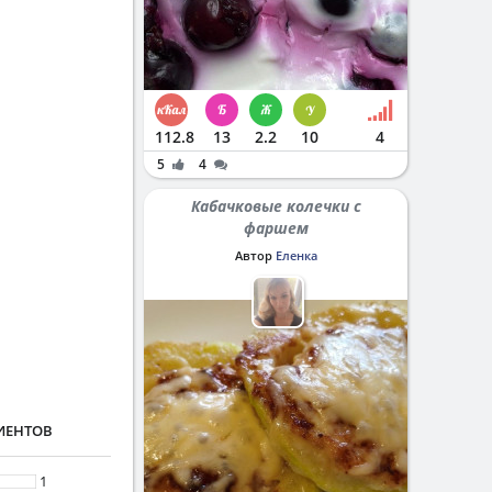
112.8
13
2.2
10
4
5
4
Кабачковые колечки с
фаршем
Автор
Еленка
ИЕНТОВ
1