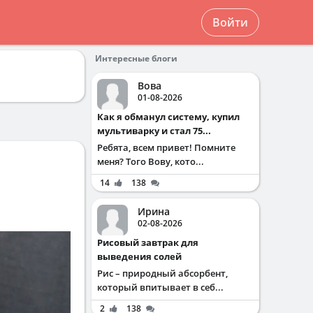
Войти
Интересные блоги
Вова
01-08-2026
Как я обманул систему, купил
мультиварку и стал 75...
Ребята, всем привет! Помните
меня? Того Вову, кото...
14
138
Ирина
02-08-2026
Рисовый завтрак для
выведения солей
Рис – природный абсорбент,
который впитывает в себ...
2
138