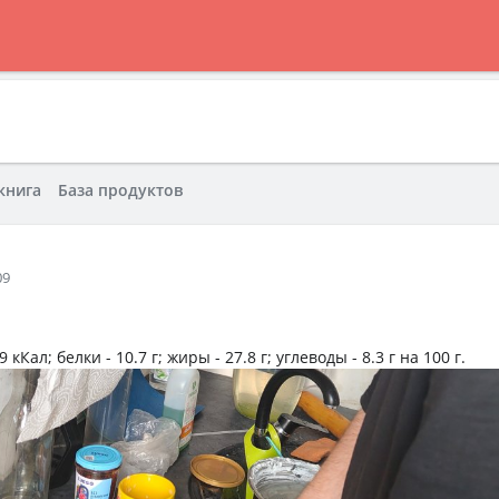
книга
База продуктов
09
9 кКал
; белки -
10.7 г
; жиры -
27.8 г
; углеводы -
8.3 г
на
100 г
.