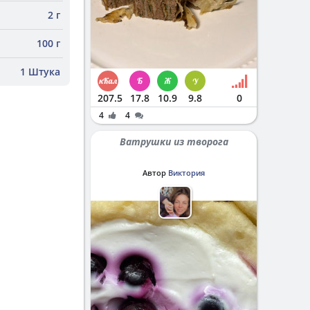
2 г
100 г
1 Штука
207.5
17.8
10.9
9.8
0
4
4
Ватрушки из творога
Автор
Виктория