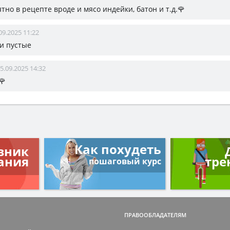
ятно в рецепте вроде и мясо индейки, батон и т.д.🌹
09.2025 11:22
ни пустые
5.09.2025 14:32
🌹
Как похудеть
вник
ания
тре
пошаговый курс
ПРАВООБЛАДАТЕЛЯМ