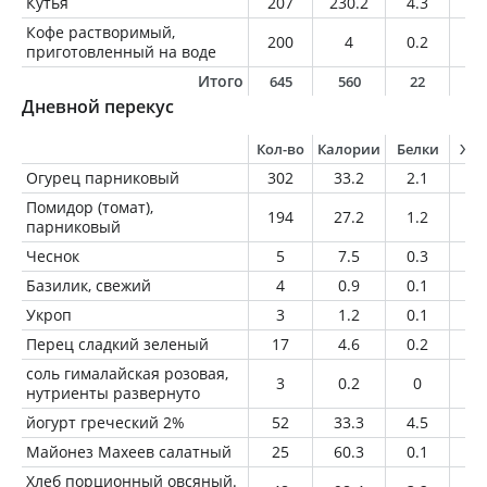
Кутья
207
230.2
4.3
0.
Кофе растворимый,
200
4
0.2
0
приготовленный на воде
Итого
645
560
22
1
Дневной перекус
Кол-во
Калории
Белки
Жи
Огурец парниковый
302
33.2
2.1
0.
Помидор (томат),
194
27.2
1.2
0
парниковый
Чеснок
5
7.5
0.3
0
Базилик, свежий
4
0.9
0.1
0
Укроп
3
1.2
0.1
0
Перец сладкий зеленый
17
4.6
0.2
0
соль гималайская розовая,
3
0.2
0
0
нутриенты развернуто
йогурт греческий 2%
52
33.3
4.5
1
Майонез Махеев салатный
25
60.3
0.1
6.
Хлеб порционный овсяный.