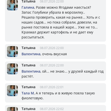
Татьяна
08.07.2026 22:00
Галина
, Разве можно Ягодами наесться?
Запас Голубики убрала в морозилку..
Решила проверить, какая на рынке... Хоть и с
наших садов... но пока собрали, довезли, на
рынке постояла в нашей жаре... Уже не то...
Крахмал держит картофель и не дает ему
рассыпаться.
Татьяна
08.07.2026 22:00
Валентина
, очень вкусная
Татьяна
08.07.2026 22:00
Валентина
, ой... не знаю... у друзей каждый год
растёт.
Татьяна
08.07.2026 22:01
Тала М
, А я теперь и в живую поела такую
фиолетовую.
Татьяна
08.07.2026 22:02