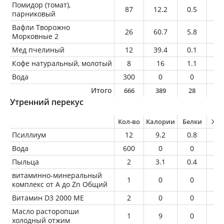
Помидор (томат),
87
12.2
0.5
0
парниковый
Вафли Творожно
26
60.7
5.8
1.
Морковные 2
Мед пчелиный
12
39.4
0.1
0
Кофе натуральный, молотый
8
16
1.1
1.
Вода
300
0
0
0
Итого
666
389
28
1
Утренний перекус
Кол-во
Калории
Белки
Жи
Псиллиум
12
9.2
0.8
0.
Вода
600
0
0
0
Пыльца
2
3.1
0.4
0
витаминно-минеральный
1
0
0
0
комплекс от A до Zn Общий
Витамин D3 2000 МЕ
2
0
0
0
Масло расторопши
1
9
0
1
холодный отжим