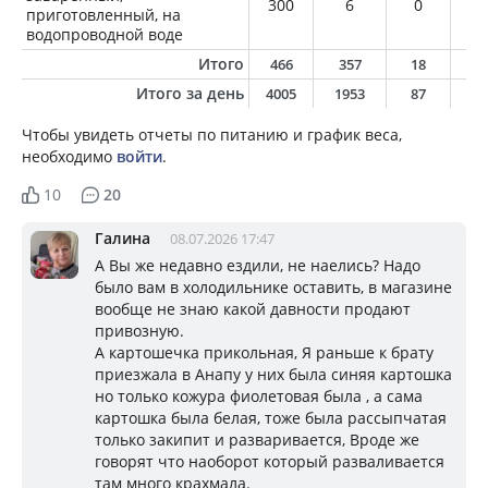
300
6
0
0
приготовленный, на
водопроводной воде
Итого
466
357
18
2
Итого за день
4005
1953
87
6
Чтобы увидеть отчеты по питанию и график веса,
необходимо
войти
.
10
20
Галина
08.07.2026 17:47
А Вы же недавно ездили, не наелись? Надо
было вам в холодильнике оставить, в магазине
вообще не знаю какой давности продают
привозную.
А картошечка прикольная, Я раньше к брату
приезжала в Анапу у них была синяя картошка
но только кожура фиолетовая была , а сама
картошка была белая, тоже была рассыпчатая
только закипит и разваривается, Вроде же
говорят что наоборот который разваливается
там много крахмала.