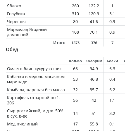
Яблоко
260
122.2
1
1
Голубика
310
120.9
3.1
1.
Черешня
80
41.6
0.9
0.
Мармелад Ягодный
108
70.1
0.9
0.
домашний
Итого
1375
376
7
4
Обед
Кол-во
Калории
Белки
Жи
Омлето-блин кукуруза+рис
66
94.9
6.3
3.
Кабачки в медово-масляном
53
46.8
0.4
2.
маринаде
Камбала, жареная без масла
32
35.7
6.2
1.
Картофель отварной по 1-
56
42
1.1
0.
206
Сыр российский, м.д.ж. 50%
14
51
3.2
4.
в сух. в-ве
Мед пчелиный
17
55.8
0.1
0