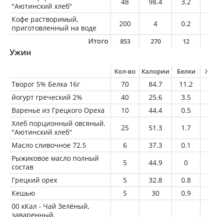
48
98.4
3.2
2.
"Аютинский хлеб"
Кофе растворимый,
200
4
0.2
0
приготовленный на воде
Итого
853
270
12
1
Ужин
Кол-во
Калории
Белки
Жи
Творог 5% Белка 16г
70
84.7
11.2
3.
йогурт греческий 2%
40
25.6
3.5
0.
Варенье из Грецкого Ореха
10
44.4
0.5
1.
Хлеб порционный овсяный.
25
51.3
1.7
1.
"Аютинский хлеб"
Масло сливочное 72.5
6
37.3
0.1
4.
Рыжиковое масло полный
5
44.9
0
5
состав
Грецкий орех
5
32.8
0.8
3
Кешью
5
30
0.9
2.
00 кКал - Чай Зелёный,
заваренный,