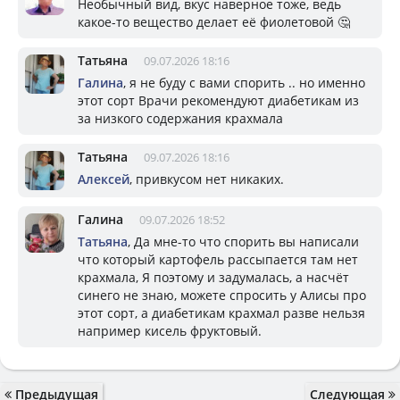
Необычный вид, вкус наверное тоже, ведь
какое-то вещество делает её фиолетовой 🤔
Татьяна
09.07.2026 18:16
Галина
, я не буду с вами спорить .. но именно
этот сорт Врачи рекомендуют диабетикам из
за низкого содержания крахмала
Татьяна
09.07.2026 18:16
Алексей
, привкусом нет никаких.
Галина
09.07.2026 18:52
Татьяна
, Да мне-то что спорить вы написали
что который картофель рассыпается там нет
крахмала, Я поэтому и задумалась, а насчёт
синего не знаю, можете спросить у Алисы про
этот сорт, а диабетикам крахмал разве нельзя
например кисель фруктовый.
Предыдущая
Следующая