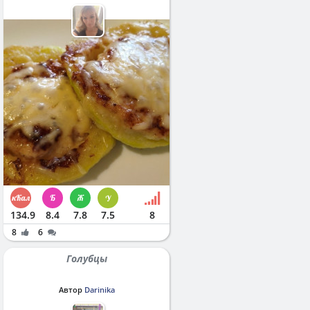
134.9
8.4
7.8
7.5
8
8
6
Голубцы
Автор
Darinika