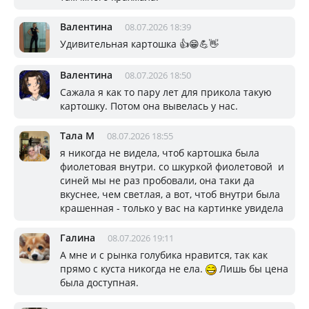
Валентина
08.07.2026 18:39
Удивительная картошка 👍😁💪👋
Валентина
08.07.2026 18:50
Сажала я как то пару лет для прикола такую
картошку. Потом она вывелась у нас.
Тала М
08.07.2026 18:55
я никогда не видела, чтоб картошка была
фиолетовая внутри. со шкуркой фиолетовой и
синей мы не раз пробовали, она таки да
вкуснее, чем светлая, а вот, чтоб внутри была
крашенная - только у вас на картинке увидела
Галина
08.07.2026 19:11
А мне и с рынка голубика нравится, так как
прямо с куста никогда не ела.
Лишь бы цена
была доступная.