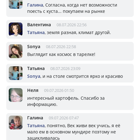
Галина
, Согласна, когда нет возможности
поесть с куста... покупаем на рынке
Валентина
08.07.2026 22:56
Татьяна
, земля разная, климат другой.
Sonya
08.07.2026 22:58
Выглядит как космос в тарелке!
Татьяна
08.07.2026 23:09
Sonya
, и на столе смотрится ярко и красиво
Неля
09.07.2026 01:50
интересный картофель. Спасибо за
информацию.
Галина
09.07.2026 07:47
Татьяна
, понятно, Век живи век учись, я её
мало ем в основном мундире поэтому не
зацикливалась