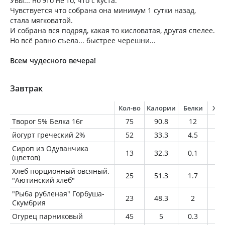
Увы... но это не то, что с куста.
Чувствуется что собрана она минимум 1 сутки назад,
стала мягковатой.
И собрана вся подряд, какая то кисловатая, другая спелее.
Но всё равно съела... быстрее черешни...
Всем чудесного вечера!
Завтрак
Кол-во
Калории
Белки
Жи
Творог 5% Белка 16г
75
90.8
12
3.
йогурт греческий 2%
52
33.3
4.5
1
Сироп из Одуванчика
13
32.3
0.1
0
(цветов)
Хлеб порционный овсяный.
25
51.3
1.7
1.
"Аютинский хлеб"
"Рыба рубленая" Горбуша-
23
48.3
2
3.
Скумбрия
Огурец парниковый
45
5
0.3
0