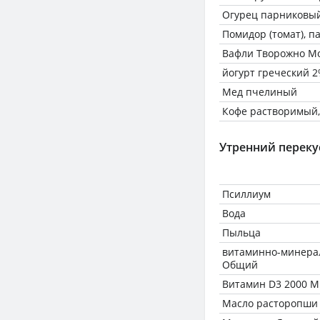
Огурец парниковы
Помидор (томат), 
Вафли Творожно М
йогурт греческий 
Мед пчелиный
Кофе растворимый,
Утренний переку
Псиллиум
Вода
Пыльца
витаминно-минерал
Общий
Витамин D3 2000 М
Масло расторопши