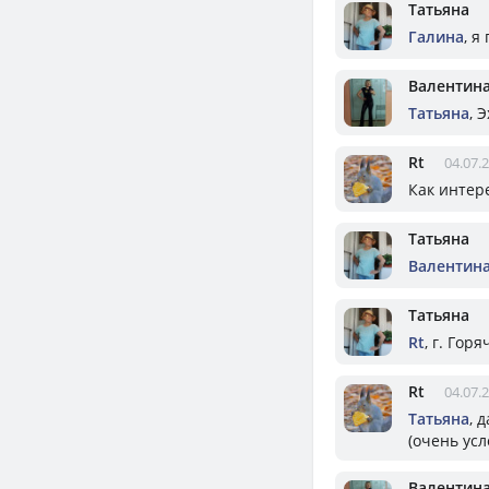
Татьяна
Галина
, я
Валентин
Татьяна
, 
Rt
04.07.
Как интере
Татьяна
Валентин
Татьяна
Rt
, г. Го
Rt
04.07.
Татьяна
, 
(очень усл
Валентин