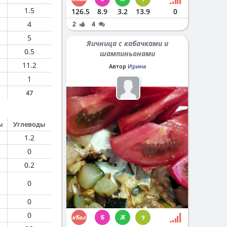
1.5
126.5
8.9
3.2
13.9
0
4
2
4
5
Яичница с кабачками и
0.5
шампиньонами
11.2
Автор
Ирина
1
47
ы
Углеводы
1.2
0
0.2
0
0
0