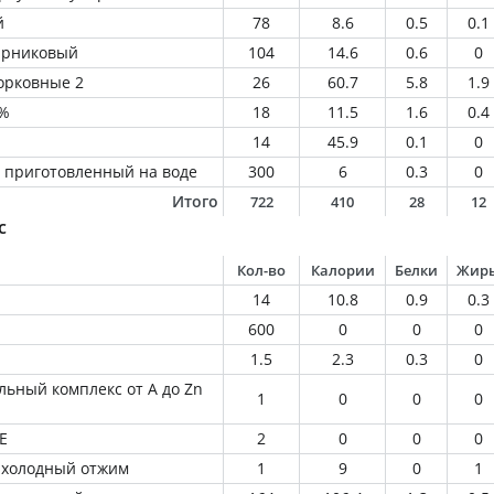
й
78
8.6
0.5
0.1
парниковый
104
14.6
0.6
0
орковные 2
26
60.7
5.8
1.9
2%
18
11.5
1.6
0.4
14
45.9
0.1
0
 приготовленный на воде
300
6
0.3
0
Итого
722
410
28
12
с
Кол-во
Калории
Белки
Жир
14
10.8
0.9
0.3
600
0
0
0
1.5
2.3
0.3
0
ьный комплекс от A до Zn
1
0
0
0
Е
2
0
0
0
 холодный отжим
1
9
0
1