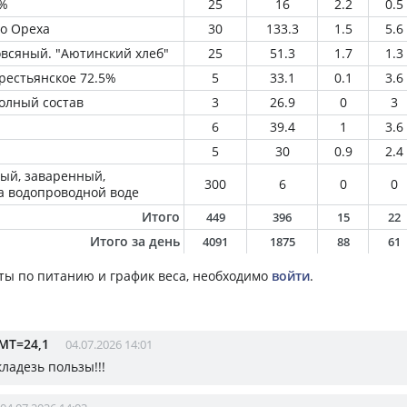
2%
25
16
2.2
0.5
го Ореха
30
133.3
1.5
5.6
всяный. "Аютинский хлеб"
25
51.3
1.7
1.3
рестьянское 72.5%
5
33.1
0.1
3.6
олный состав
3
26.9
0
3
6
39.4
1
3.6
5
30
0.9
2.4
ный, заваренный,
300
6
0
0
а водопроводной воде
Итого
449
396
15
22
Итого за день
4091
1875
88
61
ты по питанию и график веса, необходимо
войти
.
МТ=24,1
04.07.2026 14:01
кладезь пользы!!!