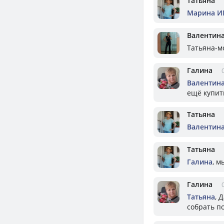
Татьяна
Марина И
Валентин
Татьяна-мо
Галина
Валентин
ещё купит
Татьяна
Валентин
Татьяна
Галина
, м
Галина
Татьяна
, 
собрать п