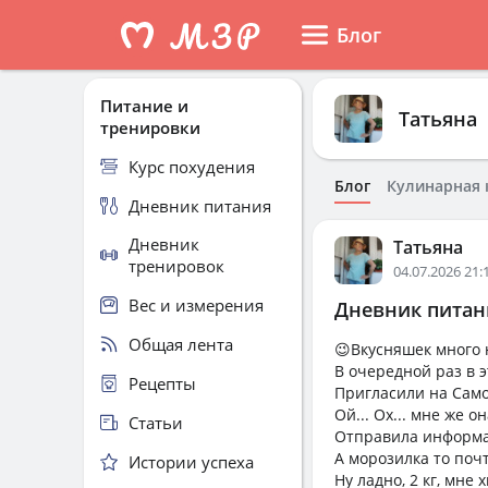
Блог
Питание и
Татьяна
тренировки
Курс похудения
Блог
Кулинарная 
Дневник питания
Дневник
Татьяна
тренировок
04.07.2026 21:
Вес и измерения
Дневник питани
Общая лента
😉Вкусняшек много н
В очередной раз в э
Рецепты
Пригласили на ️Само
Ой... Ох... мне же он
Статьи
Отправила информа
А морозилка то почт
Истории успеха
Ну ладно, 2 кг, мне х