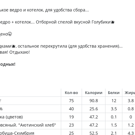
кое ведро и котелок, для удобства сбора...
едро + котелок... Отборной спелой вкусной Голубики🫐
дено🤫
ками🫐, остальное перекрутила (для удобства хранения)...
вая! Отдыхаю!
ходных!
Кол-во
Калории
Белки
Жир
г
75
90.8
12
3.8
2%
40
25.6
3.5
0.8
а (цветов)
19
47.2
0.1
0
всяный. "Аютинский хлеб"
23
47.2
1.5
1.2
орбуша-Скумбрия
25
52.5
2.1
4.3