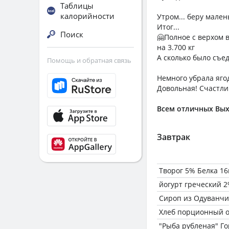
Таблицы
калорийности
Утром... беру малень
Итог...
Поиск
🤗Полное с верхом в
на 3.700 кг
А сколько было съе
Помощь и обратная связь
Немного убрала ягод
Довольная! Счастли
Всем отличных Вы
Завтрак
Творог 5% Белка 16
йогурт греческий 
Сироп из Одуванчик
Хлеб порционный о
"Рыба рубленая" Г