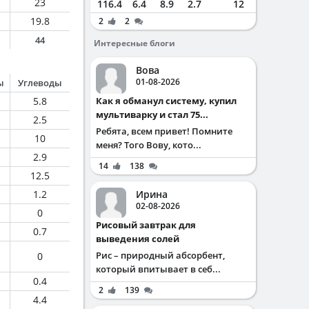
23
116.4
6.4
8.9
2.7
12
19.8
2
2
44
Интересные блоги
Вова
01-08-2026
ы
Углеводы
5.8
Как я обманул систему, купил
мультиварку и стал 75...
2.5
Ребята, всем привет! Помните
10
меня? Того Вову, кото...
2.9
14
138
12.5
1.2
Ирина
02-08-2026
0
Рисовый завтрак для
0.7
выведения солей
Рис – природный абсорбент,
0
который впитывает в себ...
0.4
2
139
4.4