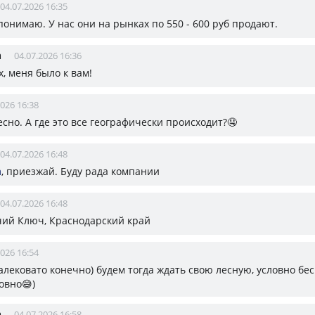
04.07.2026 16:35
 понимаю. У нас они на рынках по 550 - 600 руб продают.
а
04.07.2026 16:36
Эх, меня было к вам!
2026 16:38
сно. А где это все географически происходит?🤤
04.07.2026 16:48
а
, приезжай. Буду рада компании
04.07.2026 16:48
рячий Ключ, Краснодарский край
2026 16:54
далековато конечно) будем тогда ждать свою лесную, условно бе
овно😅)
а
04.07.2026 16:58