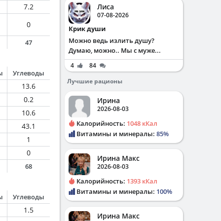
7.2
Лиса
07-08-2026
0
Крик души
Можно ведь излить душу?
47
Думаю, можно.. Мы с муже...
4
84
ы
Углеводы
Лучшие рационы
13.6
0.2
Ирина
2026-08-03
10.6
Калорийность:
1048 кКал
43.1
Витамины и минералы:
85%
1
0
Ирина Макс
68
2026-08-03
Калорийность:
1393 кКал
Витамины и минералы:
100%
ы
Углеводы
1.5
Ирина Макс