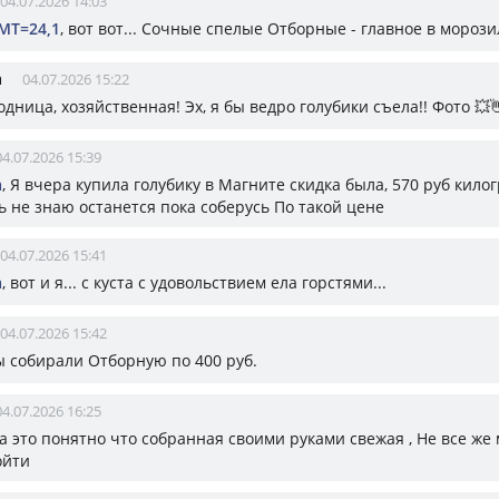
04.07.2026 14:03
МТ=24,1
, вот вот... Сочные спелые Отборные - главное в мороз
а
04.07.2026 15:22
дница, хозяйственная! Эх, я бы ведро голубики съела!! Фото 💥
04.07.2026 15:39
а
, Я вчера купила голубику в Магните скидка была, 570 руб кило
ь не знаю останется пока соберусь По такой цене
04.07.2026 15:41
а
, вот и я... с куста с удовольствием ела горстями...
04.07.2026 15:42
ы собирали Отборную по 400 руб.
04.07.2026 16:25
Да это понятно что собранная своими руками свежая , Не все же 
ойти