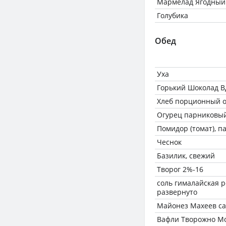
Мармелад Ягодный
Голубика
Обед
Уха
Горький Шоколад В
Хлеб порционный о
Огурец парниковы
Помидор (томат), 
Чеснок
Базилик, свежий
Творог 2%-16
соль гималайская р
развернуто
Майонез Махеев с
Вафли Творожно М