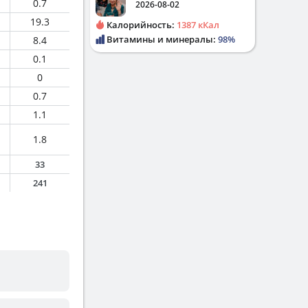
0.7
2026-08-02
19.3
Калорийность:
1387 кКал
Витамины и минералы:
98%
8.4
0.1
0
0.7
1.1
1.8
33
241