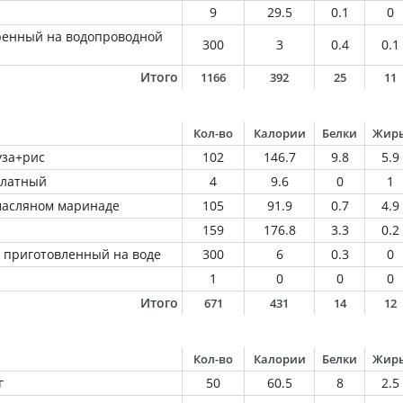
9
29.5
0.1
0
ренный на водопроводной
300
3
0.4
0.1
Итого
1166
392
25
11
Кол-во
Калории
Белки
Жир
уза+рис
102
146.7
9.8
5.9
алатный
4
9.6
0
1
масляном маринаде
105
91.9
0.7
4.9
159
176.8
3.3
0.2
 приготовленный на воде
300
6
0.3
0
1
0
0
0
Итого
671
431
14
12
Кол-во
Калории
Белки
Жир
г
50
60.5
8
2.5