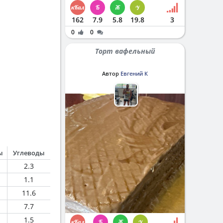
162
7.9
5.8
19.8
3
0
0
Торт вафельный
Автор
Евгений К
ы
Углеводы
2.3
1.1
11.6
7.7
1.5