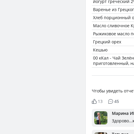
йогурт греческий 
Варенье из Грецко
Хлеб порционный о
Масло сливочное К
Рыжиковое масло п
Грецкий орех
Кешью
00 кКал - Чай Зелё
приготовленный, н
Чтобы увидеть отче
13
45
Марина И
Здорово...