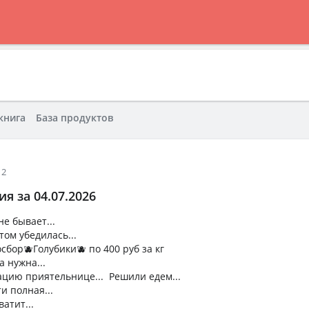
книга
База продуктов
12
я за 04.07.2026
е бывает...
том убедилась...
сбор🫐Голубики🫐 по 400 руб за кг
а нужна...
цию приятельнице... Решили едем...
и полная...
ватит...