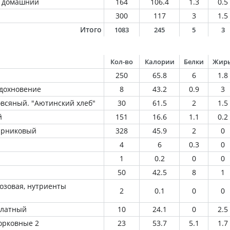
 домашний
164
106.4
1.3
0.5
300
117
3
1.5
Итого
1083
245
5
3
Кол-во
Калории
Белки
Жир
250
65.8
6
1.8
дохновение
8
43.2
0.9
3
всяный. "Аютинский хлеб"
30
61.5
2
1.5
й
151
16.6
1.1
0.2
парниковый
328
45.9
2
0
4
6
0.3
0
1
0.2
0
0
50
42.5
8
1
озовая, нутриенты
2
0.1
0
0
алатный
10
24.1
0
2.5
орковные 2
23
53.7
5.1
1.7