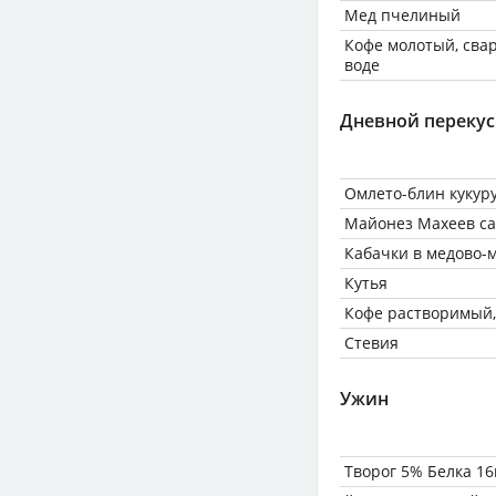
Мед пчелиный
Кофе молотый, сва
воде
Дневной перекус
Омлето-блин кукур
Майонез Махеев с
Кабачки в медово-
Кутья
Кофе растворимый,
Стевия
Ужин
Творог 5% Белка 16