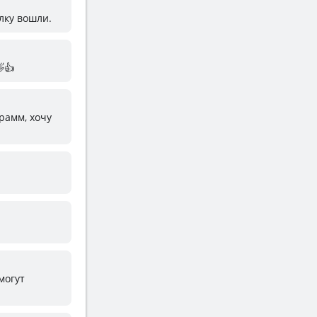
илку вошли.
👍
грамм, хочу
могут