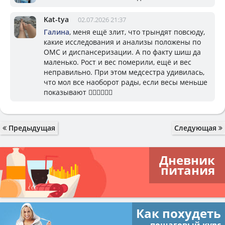
Kat-tya
02.07.2026 21:37
Галина
, меня ещё злит, что трындят повсюду,
какие исследования и анализы положены по
ОМС и диспансеризации. А по факту шиш да
маленько. Рост и вес померили, ещё и вес
неправильно. При этом медсестра удивилась,
что мол все наоборот рады, если весы меньше
показывают 🤦‍♀️🤦‍♀️🤦‍♀️
Предыдущая
Следующая
Дневник
питания
Как похудеть