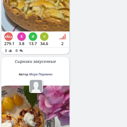
279.1
3.8
13.7
34.6
2
3
0
Сырники закусочные
Автор
Море Перемен