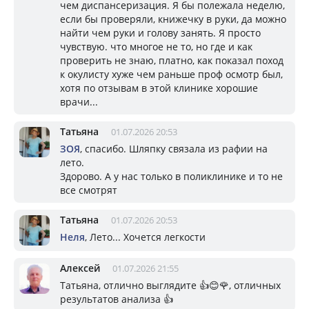
чем диспансеризация. Я бы полежала неделю,
если бы проверяли, книжечку в руки, да можно
найти чем руки и голову занять. Я просто
чувствую. что многое не то, но где и как
проверить не знаю, платно, как показал поход
к окулисту хуже чем раньше проф осмотр был,
хотя по отзывам в этой клинике хорошие
врачи...
Татьяна
01.07.2026 20:53
ЗОЯ
, спасибо. Шляпку связала из рафии на
лето.
Здорово. А у нас только в поликлинике и то не
все смотрят
Татьяна
01.07.2026 20:53
Неля
, Лето... Хочется легкости
Алексей
01.07.2026 21:55
Татьяна, отлично выглядите 👍😊🌹, отличных
результатов анализа 👍