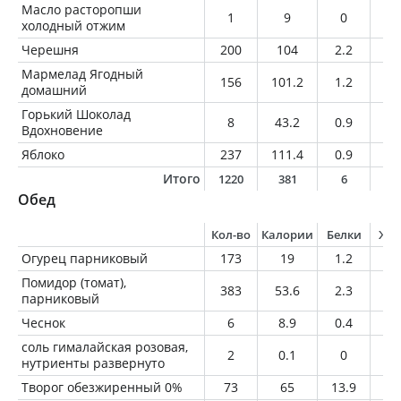
Масло расторопши
1
9
0
1
холодный отжим
Черешня
200
104
2.2
0.
Мармелад Ягодный
156
101.2
1.2
0.
домашний
Горький Шоколад
8
43.2
0.9
3
Вдохновение
Яблоко
237
111.4
0.9
0.
Итого
1220
381
6
6
Обед
Кол-во
Калории
Белки
Жи
Огурец парниковый
173
19
1.2
0.
Помидор (томат),
383
53.6
2.3
0
парниковый
Чеснок
6
8.9
0.4
0
соль гималайская розовая,
2
0.1
0
0
нутриенты развернуто
Творог обезжиренный 0%
73
65
13.9
0.