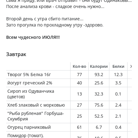
сама Я приду, или Врач отправит - они будут Одинаковы...
После анализа крови - сладкое очень нужно...
Второй день с утра сбито питание...
Зато прогулка по прохладному утру -здорово.
Всем чудесного ИЮЛЯ!!!
Завтрак
Кол-во
Калории
Белки
Жи
Творог 5% Белка 16г
77
93.2
12.3
3.
йогурт греческий 2%
40
25.6
3.5
0.
Сироп из Одуванчика
13
32.3
0.1
0
(цветов)
Хлеб злаковый с морковью
27
75.6
2.4
1.
"Рыба рубленая" Горбуша-
25
52.5
2.1
4.
Скумбрия
Огурец парниковый
61
6.7
0.4
0.
Помидор (томат),