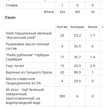
Стевия
1
0
0
0
Итого
533
297
10
6
Ужин
Кол-во
Калории
Белки
Жи
Хлеб порционный овсяный.
26
53.3
1.7
1.
"Аютинский хлеб"
Рыжиковое масло полный
4
35.9
0
4
состав
"Рыба рубленая" Горбуша-
17
35.7
1.4
2.
Скумбрия
Сыр Чечел
15
43.9
2.9
3.
Варенье из Грецкого Ореха
20
88.9
1
3.
Масло сливочное
4
29.9
0
3.
Традиционное 82.5%
00 кКал - Чай Зелёный,
заваренный,
300
6
0
0
приготовленный, на
водопроводной воде