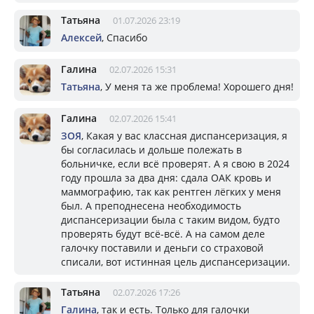
Татьяна
01.07.2026 23:19
Алексей
, Спасибо
Галина
02.07.2026 15:31
Татьяна
, У меня та же проблема! Хорошего дня!
Галина
02.07.2026 15:41
ЗОЯ
, Какая у вас классная диспансеризация, я
бы согласилась и дольше полежать в
больничке, если всё проверят. А я свою в 2024
году прошла за два дня: сдала ОАК кровь и
маммографию, так как рентген лёгких у меня
был. А преподнесена необходимость
диспансеризации была с таким видом, будто
проверять будут всё-всё. А на самом деле
галочку поставили и деньги со страховой
списали, вот истинная цель диспансеризации.
Татьяна
02.07.2026 17:26
Галина
, так и есть. Только для галочки