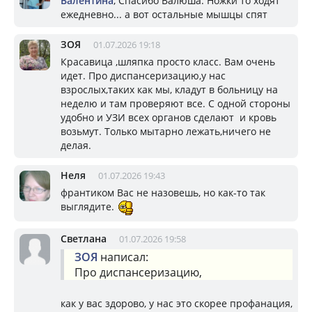
Валентина
, Спасибо Валюша. Ножки то ходят
ежедневно... а вот остальные мышцы спят
ЗОЯ
01.07.2026 19:18
Красавица ,шляпка просто класс. Вам очень
идет. Про диспансеризацию,у нас
взрослых,таких как мы, кладут в больницу на
неделю и там проверяют все. С одной стороны
удобно и УЗИ всех органов сделают и кровь
возьмут. Только мытарно лежать,ничего не
делая.
Неля
01.07.2026 19:43
франтиком Вас не назовешь, но как-то так
выглядите.
Светлана
01.07.2026 19:58
ЗОЯ
написал:
Про диспансеризацию,
как у вас здорово, у нас это скорее профанация,