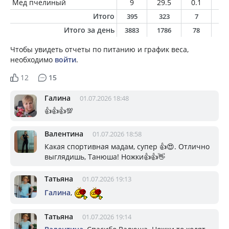
Мед пчелиный
9
29.5
0.1
0
Итого
395
323
7
1
Итого за день
3883
1786
78
5
Чтобы увидеть отчеты по питанию и график веса,
необходимо
войти
.
12
15
Галина
01.07.2026 18:48
👍👍👍💯
Валентина
01.07.2026 18:58
Какая спортивная мадам, супер 👍😍. Отлично
выглядишь, Танюша! Ножки👍👍👋
Татьяна
01.07.2026 19:13
Галина
,
Татьяна
01.07.2026 19:14