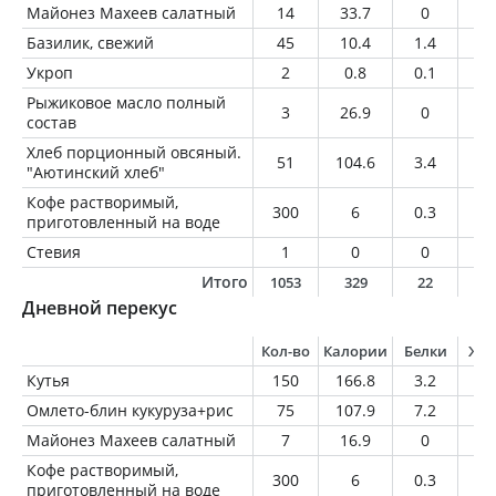
Майонез Махеев салатный
14
33.7
0
3.
Базилик, свежий
45
10.4
1.4
0.
Укроп
2
0.8
0.1
0
Рыжиковое масло полный
3
26.9
0
3
состав
Хлеб порционный овсяный.
51
104.6
3.4
2.
"Аютинский хлеб"
Кофе растворимый,
300
6
0.3
0
приготовленный на воде
Стевия
1
0
0
0
Итого
1053
329
22
9
Дневной перекус
Кол-во
Калории
Белки
Жи
Кутья
150
166.8
3.2
0.
Омлето-блин кукуруза+рис
75
107.9
7.2
4.
Майонез Махеев салатный
7
16.9
0
1.
Кофе растворимый,
300
6
0.3
0
приготовленный на воде