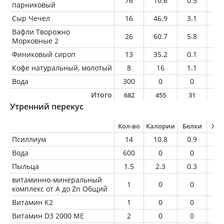
76
10.6
0.5
0
парниковый
Сыр Чечел
16
46.9
3.1
3.
Вафли Творожно
26
60.7
5.8
1.
Морковные 2
Финиковый сироп
13
35.2
0.1
0
Кофе натуральный, молотый
8
16
1.1
1.
Вода
300
0
0
0
Итого
682
455
31
1
Утренний перекус
Кол-во
Калории
Белки
Жи
Псиллиум
14
10.8
0.9
0.
Вода
600
0
0
0
Пыльца
1.5
2.3
0.3
0
витаминно-минеральный
1
0
0
0
комплекс от A до Zn Общий
Витамин К2
1
0
0
0
Витамин D3 2000 МЕ
2
0
0
0