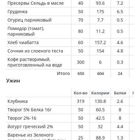
Пресервы Сельдь в масле
40
93.6
7.2
7.
Грудинка
50
175
6.5
16
Огурец парниковый
70
7.7
0.5
0.
Помидор (томат),
80
11.2
0.5
0
парниковый
Хлеб чиабатта
60
157.2
4.6
2.
Сочник из слоеного теста
50
154
4.8
7.
Кофе растворимый,
300
6
0.3
0
приготовленный на воде
Итого
650
604
24
3
Ужин
Кол-во
Калории
Белки
Жи
Клубника
319
130.8
2.6
1.
Творог 5% Белка 16г
50
60.5
8
2.
Творог 2%-16
50
42.5
8
1
йогурт греческий 2%
50
32
4.4
1
Варенье из Зеленого
25
88.9
1.3
4.