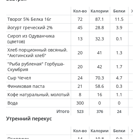
Кол-во
Калории
Белки
Жи
Творог 5% Белка 16г
72
87.1
11.5
3.
йогурт греческий 2%
45
28.8
3.9
0.
Сироп из Одуванчика
13
32.3
0.1
0
(цветов)
Хлеб порционный овсяный.
20
41
1.3
1
"Аютинский хлеб"
"Рыба рубленая" Горбуша-
20
42
1.7
3.
Скумбрия
Сыр Чечел
24
70.3
4.7
5.
Финиковая паста
21
58.6
0.3
0.
Кофе натуральный, молотый
8
16
1.1
1.
Вода
300
0
0
0
Итого
523
376
24
1
Утренний перекус
Кол-во
Калории
Белки
Жи
Псиллиум
14
10.8
0.9
0.