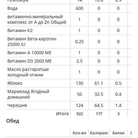
Вода
600
0
0
0
витаминно-минеральный
1
0
0
0
комплекс от A до Zn Общий
Витамин К2
1
0
0
0
Витамин Бета-каротин
0.25
0
0
0
25000 IU
Витамин А 10000 МЕ
1
0
0
0
Витамин D3 2000 МЕ
2.5
0
0
0
Масло расторопши
1
9
0
1
холодный отжим
Яблоко
130
61.1
0.5
0.
Мармелад Ягодный
50
32.5
0.4
0.
домашний
Черешня
124
64.5
1.4
0.
Итого
922
177
3
2
Обед
Кол-во
Калории
Белки
Жи