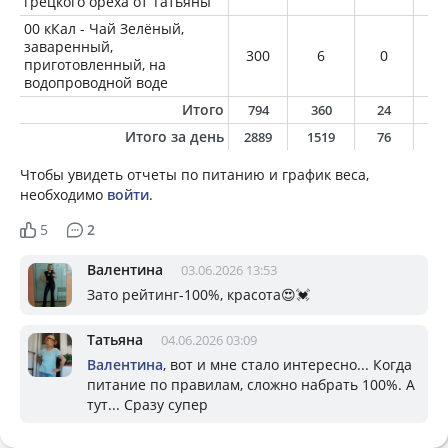
грецкого ореха от Татьяны
00 кКал - Чай Зелёный,
заваренный,
300
6
0
0
приготовленный, на
водопроводной воде
Итого
794
360
24
1
Итого за день
2889
1519
76
6
Чтобы увидеть отчеты по питанию и график веса,
необходимо
войти
.
5
2
Валентина
03.06.2026 13:53
Зато рейтинг-100%, красота😍💓
Татьяна
04.06.2026 03:09
Валентина
, вот и мне стало интересно... Когда
питание по правилам, сложно набрать 100%. А
тут... Сразу супер