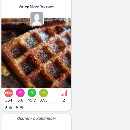
Автор
Море Перемен
354
6.6
19.7
37.5
2
3
6
Омлет с кабачком