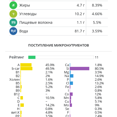
Жиры
4.7 г
8.39%
Углеводы
10.2 г
4.66%
Пищевые волокна
1.1 г
5.5%
Вода
81.7 г
3.59%
ПОСТУПЛЕНИЕ МИКРОНУТРИЕНТОВ
Рейтинг
11
A
45.9%
Ca
1.8%
b-car
49.5%
Si
80.5%
В1
2.1%
Mg
3.5%
B2
2%
Na
14.9%
Холин
1.6%
P
2.6%
B5
2.5%
Cl
13.2%
B6
5.2%
Fe
2.6%
B9
3%
I
0.8%
B12
~
Co
12%
C
10.5%
Mn
5.8%
D
~
Cu
5.1%
E
14.2%
Mo
9%
H
0.8%
Se
0.3%
вит.К
4.8%
F
0.5%
PP
3.5%
Cr
2.4%