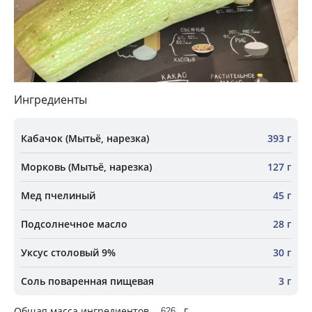
Ингредиенты
Кабачок (Мытьё, нарезка)
393 г
Морковь (Мытьё, нарезка)
127 г
Мед пчелиный
45 г
Подсолнечное масло
28 г
Уксус столовый 9%
30 г
Соль поваренная пищевая
3 г
г
Общая масса ингредиентов