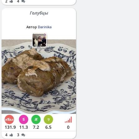
2
4
Голубцы
Автор
Darinika
131.9
11.3
7.2
6.5
0
4
3