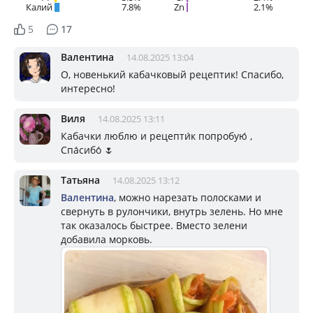
Калий
7.8%
Zn
2.1%
5
17
Валентина
14.08.2025 13:04
О, новенький кабачковый рецептик! Спасибо,
интересно!
Виля
14.08.2025 13:11
Кабачки люблю и рецепти́к попробую́ ,
Спа́сибо́ 🌷
Татьяна
14.08.2025 13:12
Валентина
, можно нарезать полосками и
свернуть в рулончики, внутрь зелень. Но мне
так оказалось быстрее. Вместо зелени
добавила морковь.