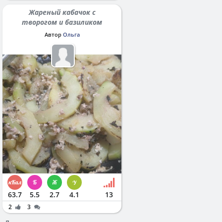
Жареный кабачок с
творогом и базиликом
Автор
Ольга
63.7
5.5
2.7
4.1
13
2
3