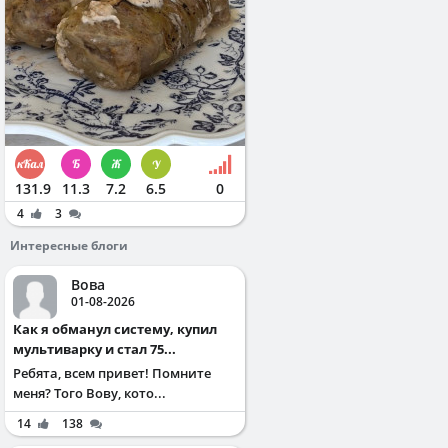
131.9
11.3
7.2
6.5
0
4
3
Интересные блоги
Вова
01-08-2026
Как я обманул систему, купил
мультиварку и стал 75...
Ребята, всем привет! Помните
меня? Того Вову, кото...
14
138