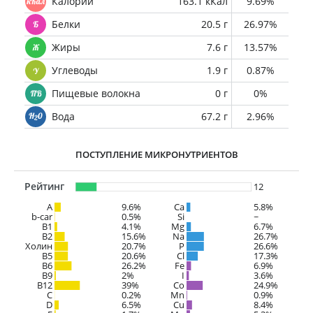
Калории
163.1 кКал
9.69%
Белки
20.5 г
26.97%
Жиры
7.6 г
13.57%
Углеводы
1.9 г
0.87%
Пищевые волокна
0 г
0%
Вода
67.2 г
2.96%
ПОСТУПЛЕНИЕ МИКРОНУТРИЕНТОВ
Рейтинг
12
A
9.6%
Ca
5.8%
b-car
0.5%
Si
~
В1
4.1%
Mg
6.7%
B2
15.6%
Na
26.7%
Холин
20.7%
P
26.6%
B5
20.6%
Cl
17.3%
B6
26.2%
Fe
6.9%
B9
2%
I
3.6%
B12
39%
Co
24.9%
C
0.2%
Mn
0.9%
D
6.5%
Cu
8.4%