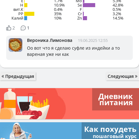
E
1.7%
Mo
5.3%
H
10.9%
Se
42.8%
вит.К
0.4%
F
0.5%
PP
35%
Cr
3.2%
Калий
10%
Zn
14.5%
2
1
Вероника Лимонова
19.06.2025 12:55
Оо вот что я сделаю суфле из индейки а то
вареная уже ни как
Предыдущая
Следующая
Дневник
питания
Как похудеть
пошаговый курс