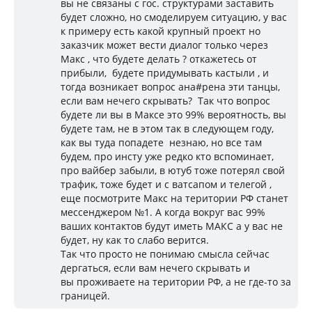
вы не связаны с гос. структурами заставить
будет сложно, но смоделируем ситуацию, у вас
к примеру есть какой крупный проект но
заказчик может вести диалог только через
Макс , что будете делать ? откажетесь от
прибыли, будете придумывать кастыли , и
тогда возникает вопрос ана#рена эти танцы,
если вам нечего скрывать? Так что вопрос
будете ли вы в Максе это 99% вероятность, вы
будете там, не в этом так в следующем году,
как вы туда попадете незнаю, но все там
будем, про инсту уже редко кто вспоминает,
про вайбер забыли, в ютуб тоже потерял свой
трафик, тоже будет и с ватсапом и телегой ,
еще посмотрите Макс на територии РФ станет
мессенджером №1. А когда вокруг вас 99%
ваших контактов будут иметь МАКС а у вас не
будет, ну как то слабо верится.
Так что просто не понимаю смысла сейчас
дергаться, если вам нечего скрывать и
вы проживаете на територии РФ, а не где-то за
границей.