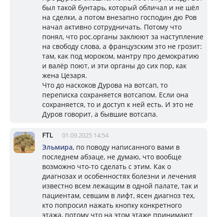
был такой бунтарь, который обличал и не шёл
на сделки, а потом внезапно господин дю Ров
начал активно сотрудничать. Потому что
понял, что рос.органы заклюют за наступление
на свободу слова, а французским это не грозит:
там, как под мороком, мантру про демократию
и валёр поют, и эти органы до сих пор, как
жена Цезаря.
Что до наскоков Дурова на вотсап, то
переписка сохраняется вотсапом. Если она
сохраняется, то и доступ к ней есть. И это не
Дуров говорит, а бывшие вотсапа.
FTL
01.09.2025 14:54
Эльмира
, по поводу написанного вами в
последнем абзаце, не думаю, что вообще
возможно что-то сделать с этим. Как о
диагнозах и особенностях болезни и лечения
известно всем лежащим в одной палате, так и
пациентам, севшим в лифт, ясен диагноз тех,
кто попросил нажать кнопку конкретного
этажа, потому что на этом этаже принимают