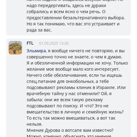
надо передергивать, здесь не дураки
собрались и всем ясно о чем речь. О
предоставлении безальтернативного выбора.
Но я так понимаю, что вас это устраивает и
рада за вас.
FTL
01.09.2025 13:26
Эльмира
, я вообще ничего не повторяю, и вы
совершенно точно не знаете, о чем я думаю.
Я и обезличенной информации не хочу. Только
желание мое вообще мало кого интересует.
Ничего себе обезличивание, если ты ищешь
спец.питание для онкобольных, а тебе
подсовывают рекламы клиник в Израиле. Или
врачебную тайну у нас отменили? Ой, я
забыла: они же всем такую рекламу
подсовывают по поиску. И что? Это не
вмешательство в личную и семейную жизнь?
То есть так можно вмешиваться, а вот так
нельзя.
Мнение Дурова о вотсапе вам известно?
Можно, конечно, объяснить это мнение