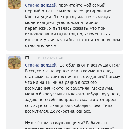
Страна дождей
, прочитайте мой самый
первый ответ Эльмире на ее цитирование
Конституции. Я не проводила связь между
монетизацией гуглопоиска и тайной
переписки. Я пыталась сказать, что при
использовании гаджетов, подключенных к
интернету, личная тайна становится понятием
относительным.
FTL
01.09.2025 16:49
Страна дождей
, где обвиняют и возмущаются?
В соц.сетях, наверное, или в комментах под
статьями на сайтах печатных изданий? Потому
что ни на ТВ, ни на радио я особого
возмущения как-то не заметила. Максимум,
можно было услышать какого-нибудь ведущего,
задающего себе вопрос, насколько этот арест
согласуется с защитой свободы слова. Типа
возмутился. Демократия, однако.
Ну и чё там возмущающиеся? Рабами-то
называли неразделяющих их точку зрения?