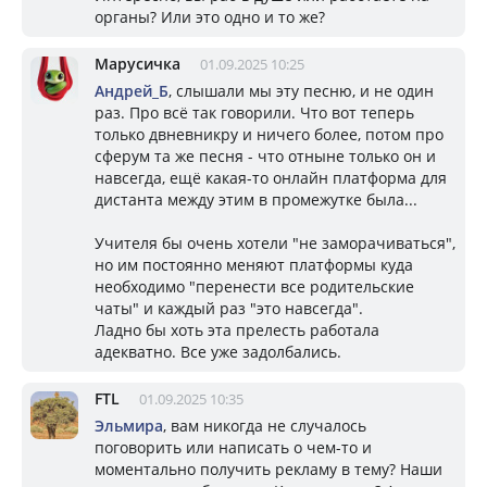
органы? Или это одно и то же?
Марусичка
01.09.2025 10:25
Андрей_Б
, слышали мы эту песню, и не один
раз. Про всё так говорили. Что вот теперь
только двневникру и ничего более, потом про
сферум та же песня - что отныне только он и
навсегда, ещё какая-то онлайн платформа для
дистанта между этим в промежутке была...
Учителя бы очень хотели "не заморачиваться",
но им постоянно меняют платформы куда
необходимо "перенести все родительские
чаты" и каждый раз "это навсегда".
Ладно бы хоть эта прелесть работала
адекватно. Все уже задолбались.
FTL
01.09.2025 10:35
Эльмира
, вам никогда не случалось
поговорить или написать о чем-то и
моментально получить рекламу в тему? Наши