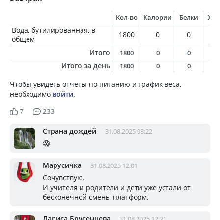
Кол-во
Калории
Белки
Жи
Вода, бутилированная, в
1800
0
0
0
общем
Итого
1800
0
0
0
Итого за день
1800
0
0
0
Чтобы увидеть отчеты по питанию и график веса,
необходимо
войти
.
7
233
Страна дождей
31.08.2025 08:22
😱
Марусичка
31.08.2025 12:01
Сочувствую.
И учителя и родители и дети уже устали от
бесконечной смены платформ.
Лариса Брусенцева
31.08.2025 12:21