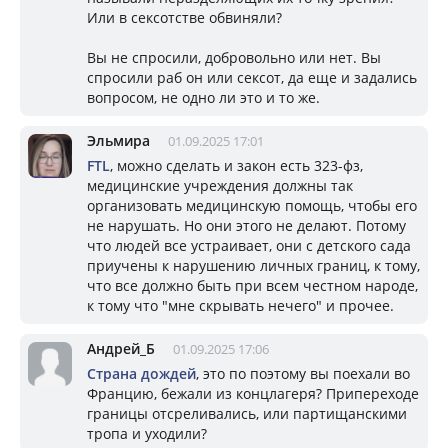
Или в сексотстве обвиняли?
Вы не спросили, добровольно или нет. Вы
спросили раб он или сексот, да еще и задались
вопросом, не одно ли это и то же.
Эльмира
01.09.2025 17:01
FTL
, можно сделать и закон есть 323-фз,
медицинские учреждения должны так
организовать медицинскую помощь, чтобы его
не нарушать. Но они этого не делают. Потому
что людей все устраивает, они с детского сада
приучены к нарушению личных границ, к тому,
что все должно быть при всем честном народе,
к тому что "мне скрывать нечего" и прочее.
Андрей_Б
01.09.2025 17:06
Страна дождей
, это по поэтому вы поехали во
Францию, бежали из концлагеря? Припереходе
границы отсреливались, или партищанскими
тропа и уходили?