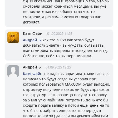
т.д. И обезличенная информация о том, что вы
смотрели может храниться месяцами, вы уже
не помните как из любопытства что-то
смотрели, а реклама смежных товаров вас
догоняет.
Катя Файн
01.09.2025 11:53
Андрей_Б
, как это вы хз как этого будут
добиваться? Знаете - вынуждать, обязывать,
шантажировать, запрещать конкурентов и тд.
Собственно, всё что вы перечислили.
Андрей_Б
01.09.2025 12:25
Катя Файн
, не надо выворачивать мои слова, я
написал что будут созданы условия при
которых пользоваться МАКСОМ будет выгодно,
к примеру получение каких ни будь справок от
гос. структур есть разница получить справку
за 5 минут онлайн или потратить День что бы
сходить подать заявку а потом еще день на то
что бы его забрать еще остоять очередь в
несколько часов ( да если вы домохозяйка вам