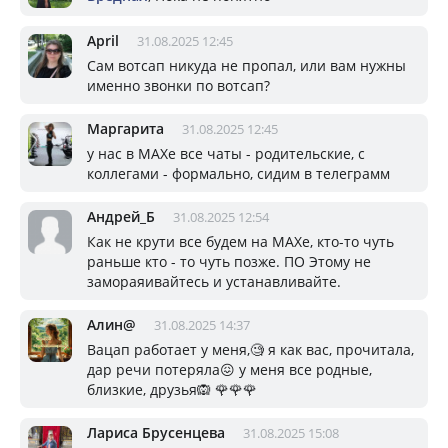
April
31.08.2025 12:45
Сам вотсап никуда не пропал, или вам нужны
именно звонки по вотсап?
Маргарита
31.08.2025 12:45
у нас в МАХе все чаты - родительские, с
коллегами - формально, сидим в телеграмм
Андрей_Б
31.08.2025 12:54
Как не крути все будем на MAXe, кто-то чуть
раньше кто - то чуть позже. ПО Этому не
замораяивайтесь и устанавливайте.
Алин@
31.08.2025 14:37
Вацап работает у меня,🧐 я как вас, прочитала,
дар речи потеряла😖 у меня все родные,
близкие, друзья🙉 🌹🌹🌹
Лариса Брусенцева
31.08.2025 15:08