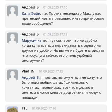
Андрей_Б
01.09.2025 17:10
Катя Файн
, т.е. Против месенджер Макс у вас
претензий нет, я правильно интерпритировал
ваше сообщение?
Андрей_Б
01.09.2025 17:13
Марусичка
, вот тут согласен что не удобно
когда куча всего, и перекидывать с одного на
другое не удобно. Но вы же не будете отрицать
что госуслуги сейчас это очень удобный
инструмент?
Vlad_IN
01.09.2025 17:15
Андрей_Б
, я против, потому что, я не хочу что
бы о моих любых шагах ( финансовых,
контактах, переписках, все что я делаю в
инете, и многое многое дрцгое) знали людм с
площади.
FTL
01.09.2025 17:16