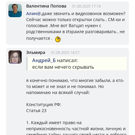
Валентина Попова
31.08.2025 17:18
Алин@
,даже звонить и видеозвонок возможен?
Сейчас можно только открытки слать , СМ-ки и
голосовые .Мне вот Ватцап нужен с
родственниками в Израиле разговаривать , не
получается .
Эльмира
31.08.2025 18:57
Андрей_Б
написал:
если вам нечего скрывать
я конечно понимаю, что многие забыли, а кто-
то может и не знал и не понимал. Но
напоминаю на всякий случай:
Конституция РФ:
Статья 23
1. Каждый имеет право на
неприкосновенность частной жизни, личную и
семейную тайну, защиту своей чести и доброго