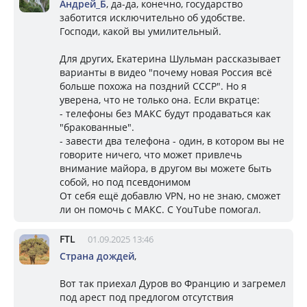
Андрей_Б
, да-да, конечно, государство
заботится исключительно об удобстве.
Господи, какой вы умилительный.
Для других, Екатерина Шульман рассказывает
варианты в видео "почему новая Россия всё
больше похожа на поздний СССР". Но я
уверена, что не только она. Если вкратце:
- телефоны без МАКС будут продаваться как
"бракованные".
- завести два телефона - один, в котором вы не
говорите ничего, что может привлечь
внимание майора, в другом вы можете быть
собой, но под псевдонимом
От себя ещё добавлю VPN, но не знаю, сможет
ли он помочь с МАКС. С YouTube помогал.
FTL
01.09.2025 13:46
Страна дождей
,
Вот так приехал Дуров во Францию и загремел
под арест под предлогом отсутствия