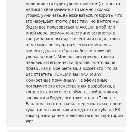
наверное это будет удобно, мне нет), я просто
написал свое мнение, что можно сколько
угодно, умничать, выезживаться, говорить что
это нарушает что-то у вас там, но в итоге мы
будем все пользоваться МАКСОМ в той или
иной мере, возможно частично останется в
кастрированном виде телега или вацап, так в
чем смысл возмущаться, если не можешь
ничего сделать то "расслабься и получай
удовольствие". Мне вот интересно столько
человек категорически против, ок это ваше
право , как и мое быть за, а может кто - то из
Вас ответить ПОЧЕМУ вы ПРОТИВ???
Конкретные причины??? Не эфемерные
потомучто это отечественная разработка, а
конретика, у него есть обмен , сообщениями,
звонками и Видео, все тоже что и в Телеге с
Вацапом , контент начал перетекать из телеги
туда, точно также как и когда то с ютуба на ВК
какая разница чем пользоваться на територии
РФ?