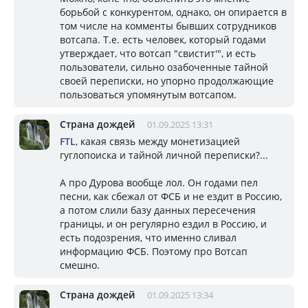
борьбой с конкурентом, однако, он опирается в
том числе на комменты бывших сотрудников
вотсапа. Т.е. есть человек, который годами
утверждает, что вотсап "свистит'", и есть
пользователи, сильно озабоченные тайной
своей переписки, но упорно продолжающие
пользоваться упомянутым вотсапом.
Страна дождей
01.09.2025 13:31
FTL
, какая связь между монетизацией
гуглопоиска и тайной личной переписки?...
А про Дурова вообще лол. Он годами пел
песни, как сбежал от ФСБ и не ездит в Россию,
а потом слили базу данных пересечения
границы, и он регулярно ездил в Россию, и
есть подозрения, что именно сливал
информацию ФСБ. Поэтому про Вотсап
смешно.
Страна дождей
01.09.2025 13:34