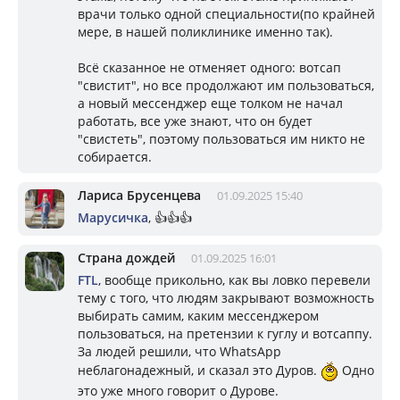
врачи только одной специальности(по крайней
мере, в нашей поликлинике именно так).
Всё сказанное не отменяет одного: вотсап
"свистит", но все продолжают им пользоваться,
а новый мессенджер еще толком не начал
работать, все уже знают, что он будет
"свистеть", поэтому пользоваться им никто не
собирается.
Лариса Брусенцева
01.09.2025 15:40
Марусичка
, 👍👍👍
Страна дождей
01.09.2025 16:01
FTL
, вообще прикольно, как вы ловко перевели
тему с того, что людям закрывают возможность
выбирать самим, каким мессенджером
пользоваться, на претензии к гуглу и вотсаппу.
За людей решили, что WhatsApp
неблагонадежный, и сказал это Дуров.
Одно
это уже много говорит о Дурове.