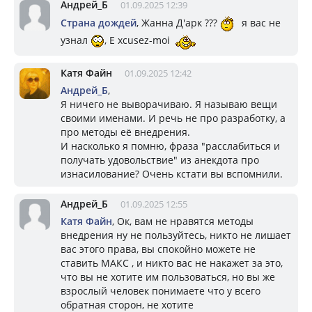
Андрей_Б
01.09.2025 12:39
Страна дождей
, Жанна Д'арк ???
я вас не
узнал
, E xcusez-moi
Катя Файн
01.09.2025 12:42
Андрей_Б
,
Я ничего не выворачиваю. Я называю вещи
своими именами. И речь не про разработку, а
про методы её внедрения.
И насколько я помню, фраза "расслабиться и
получать удовольствие" из анекдота про
изнасилование? Очень кстати вы вспомнили.
Андрей_Б
01.09.2025 12:55
Катя Файн
, Ок, вам не нравятся методы
внедрения ну не пользуйтесь, никто не лишает
вас этого права, вы спокойно можете не
ставить МАКС , и никто вас не накажет за это,
что вы не хотите им пользоваться, но вы же
взрослый человек понимаете что у всего
обратная сторон, не хотите