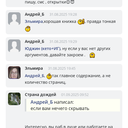
пишу, смс , открытки😊😇
Андрей_Б
31.08.2025 19:28
Эльмира
,хорошая книжка
, правда тонкая
Андрей_Б
31.08.2025 19:29
Юджин (кето+ИГ)
, ну если у вас нет других
аргументов, давайте закроем .
Эльмира
31.08.2025 19:45
Андрей_Б
,
так главное содержание, а не
количество страниц.
Страна дождей
01.09.2025 09:52
Андрей_Б
написал:
если вам нечего скрывать
Интересно, вы раб в душе или работаете на