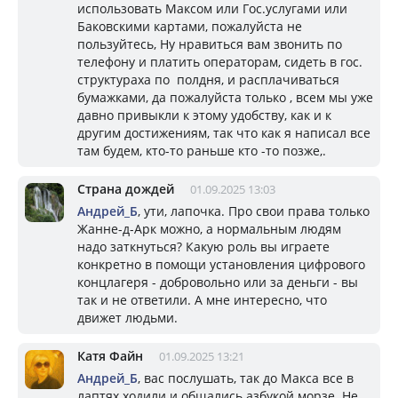
использовать Максом или Гос.услугами или
Баковскими картами, пожалуйста не
пользуйтесь, Ну нравиться вам звонить по
телефону и платить операторам, сидеть в гос.
структураха по полдня, и расплачиваться
бумажками, да пожалуйста только , всем мы уже
давно привыкли к этому удобству, как и к
другим достижениям, так что как я написал все
там будем, кто-то раньше кто -то позже,.
Страна дождей
01.09.2025 13:03
Андрей_Б
, ути, лапочка. Про свои права только
Жанне-д-Арк можно, а нормальным людям
надо заткнуться? Какую роль вы играете
конкретно в помощи установления цифрового
концлагеря - добровольно или за деньги - вы
так и не ответили. А мне интересно, что
движет людьми.
Катя Файн
01.09.2025 13:21
Андрей_Б
, вас послушать, так до Макса все в
лаптях ходили и общались азбукой морзе. Не