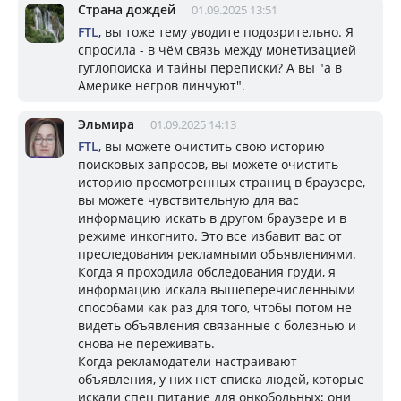
Страна дождей
01.09.2025 13:51
FTL
, вы тоже тему уводите подозрительно. Я
спросила - в чём связь между монетизацией
гуглопоиска и тайны переписки? А вы "а в
Америке негров линчуют".
Эльмира
01.09.2025 14:13
FTL
, вы можете очистить свою историю
поисковых запросов, вы можете очистить
историю просмотренных страниц в браузере,
вы можете чувствительную для вас
информацию искать в другом браузере и в
режиме инкогнито. Это все избавит вас от
преследования рекламными объявлениями.
Когда я проходила обследования груди, я
информацию искала вышеперечисленными
способами как раз для того, чтобы потом не
видеть объявления связанные с болезнью и
снова не переживать.
Когда рекламодатели настраивают
объявления, у них нет списка людей, которые
искали спец питание для онкобольных; они