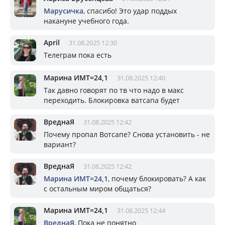
Марусичка
, спасибо! Это удар поддых
накануне учебного года.
April
31.08.2025 12:30
Телеграм пока есть
Марина ИМТ=24,1
31.08.2025 12:40
Так давно говорят по тв что надо в макс
переходить. Блокировка ватсапа будет
ВреднаЯ
31.08.2025 12:42
Почему пропал Вотсапе? Снова установить - не
вариант?
ВреднаЯ
31.08.2025 12:42
Марина ИМТ=24,1
, почему блокировать? А как
с остальным миром общаться?
Марина ИМТ=24,1
31.08.2025 12:44
ВреднаЯ
, Пока не понятно