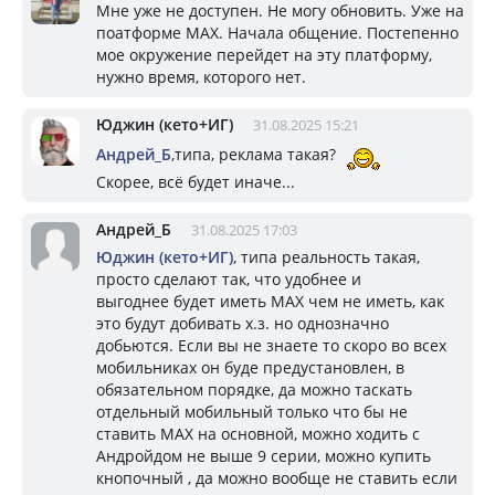
Мне уже не доступен. Не могу обновить. Уже на
поатформе MAX. Начала общение. Постепенно
мое окружение перейдет на эту платформу,
нужно время, которого нет.
Юджин (кето+ИГ)
31.08.2025 15:21
Андрей_Б
,типа, реклама такая?
Скорее, всё будет иначе...
Андрей_Б
31.08.2025 17:03
Юджин (кето+ИГ)
, типа реальность такая,
просто сделают так, что удобнее и
выгоднее будет иметь MAX чем не иметь, как
это будут добивать х.з. но однозначно
добьются. Если вы не знаете то скоро во всех
мобильниках он буде предустановлен, в
обязательном порядке, да можно таскать
отдельный мобильный только что бы не
ставить МАХ на основной, можно ходить с
Андройдом не выше 9 серии, можно купить
кнопочный , да можно вообще не ставить если