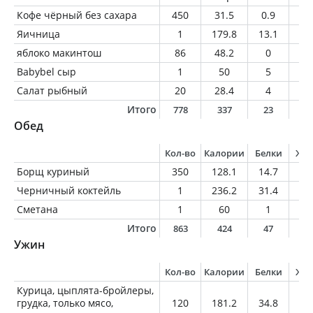
Кофе чёрный без сахара
450
31.5
0.9
0.
Яичница
1
179.8
13.1
11
яблоко макинтош
86
48.2
0
0
Babybel сыр
1
50
5
3
Салат рыбный
20
28.4
4
1.
Итого
778
337
23
1
Обед
Кол-во
Калории
Белки
Жи
Борщ куриный
350
128.1
14.7
3.
Черничный коктейль
1
236.2
31.4
6.
Сметана
1
60
1
6
Итого
863
424
47
1
Ужин
Кол-во
Калории
Белки
Жи
Курица, цыплята-бройлеры,
грудка, только мясо,
120
181.2
34.8
3.