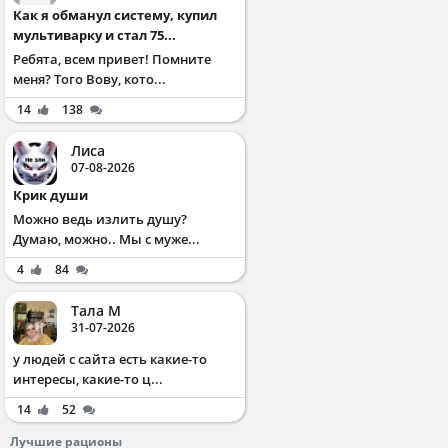
Как я обманул систему, купил
мультиварку и стал 75...
Ребята, всем привет! Помните
меня? Того Вову, кото...
14
138
Лиса
07-08-2026
Крик души
Можно ведь излить душу?
Думаю, можно.. Мы с муже...
4
84
Тала М
31-07-2026
у людей с сайта есть какие-то
интересы, какие-то ц...
14
52
Лучшие рационы