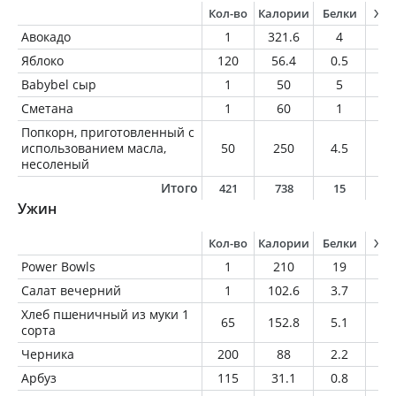
Кол-во
Калории
Белки
Жи
Авокадо
1
321.6
4
29
Яблоко
120
56.4
0.5
0.
Babybel сыр
1
50
5
3
Сметана
1
60
1
6
Попкорн, приготовленный с
использованием масла,
50
250
4.5
14
несоленый
Итого
421
738
15
5
Ужин
Кол-во
Калории
Белки
Жи
Power Bowls
1
210
19
1
Салат вечерний
1
102.6
3.7
5.
Хлеб пшеничный из муки 1
65
152.8
5.1
0.
сорта
Черника
200
88
2.2
1.
Арбуз
115
31.1
0.8
0.