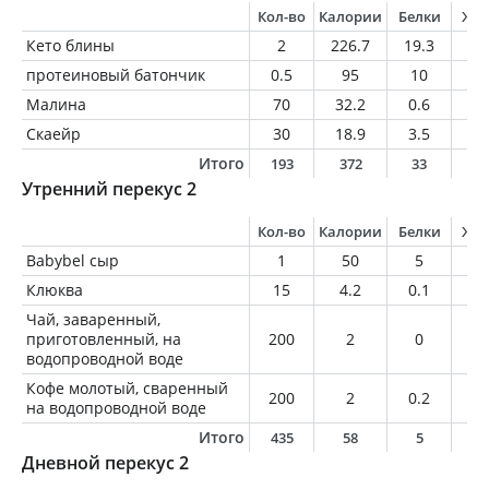
Кол-во
Калории
Белки
Жи
Кето блины
2
226.7
19.3
15
протеиновый батончик
0.5
95
10
3.
Малина
70
32.2
0.6
0.
Скаейр
30
18.9
3.5
0
Итого
193
372
33
1
Утренний перекус 2
Кол-во
Калории
Белки
Жи
Babybel сыр
1
50
5
3
Клюква
15
4.2
0.1
0
Чай, заваренный,
приготовленный, на
200
2
0
0
водопроводной воде
Кофе молотый, сваренный
200
2
0.2
0
на водопроводной воде
Итого
435
58
5
3
Дневной перекус 2