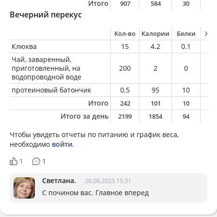
Итого
907
584
30
1
Вечерний перекус
Кол-во
Калории
Белки
Жи
Клюква
15
4.2
0.1
0
Чай, заваренный,
приготовленный, на
200
2
0
0
водопроводной воде
протеиновый батончик
0.5
95
10
3.
Итого
242
101
10
3
Итого за день
2199
1854
94
9
Чтобы увидеть отчеты по питанию и график веса,
необходимо
войти
.
1
1
Светлана.
28.06.2025 15:31
С почином вас. Главное вперед