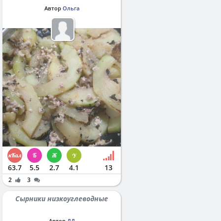
Автор
Ольга
63.7
5.5
2.7
4.1
13
2
3
Сырники низкоуглеводные
Автор
ДД