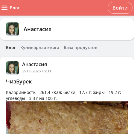
Войти
Блог
Анастасия
Блог
Кулинарная книга
База продуктов
Анастасия
29.06.2026 16:03
ЧизБурек
Калорийность -
261.4 кКал
; белки -
17.7 г
; жиры -
19.2 г
;
углеводы -
3.3 г
на
100 г
.