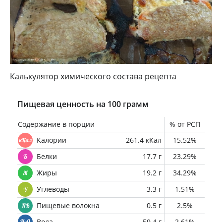
Калькулятор химического состава рецепта
Пищевая ценность на 100 грамм
Содержание в порции
% от РСП
Калории
261.4 кКал
15.52%
Белки
17.7 г
23.29%
Жиры
19.2 г
34.29%
Углеводы
3.3 г
1.51%
Пищевые волокна
0.5 г
2.5%
Вода
59.4 г
2.61%