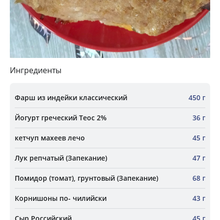
Ингредиенты
Фарш из индейки классический
450 г
Йогурт греческий Теос 2%
36 г
кетчуп махеев лечо
45 г
Лук репчатый (Запекание)
47 г
Помидор (томат), грунтовый (Запекание)
68 г
Корнишоны по- чилийски
43 г
Сыр Российский
45 г