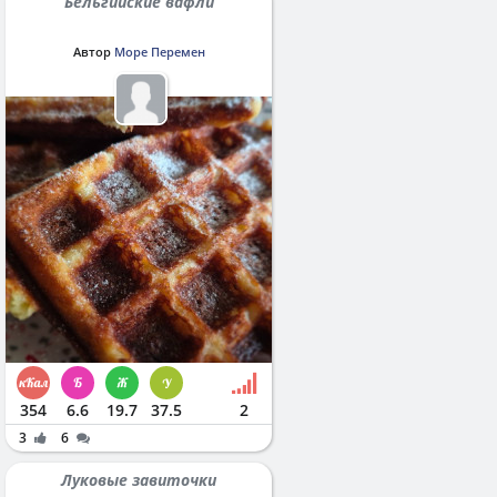
Бельгийские вафли
Автор
Море Перемен
354
6.6
19.7
37.5
2
3
6
Луковые завиточки