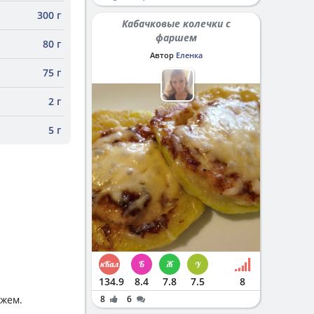
300 г
Кабачковые колечки с
фаршем
80 г
Автор
Еленка
75 г
2 г
5 г
134.9
8.4
7.8
7.5
8
8
6
джем.