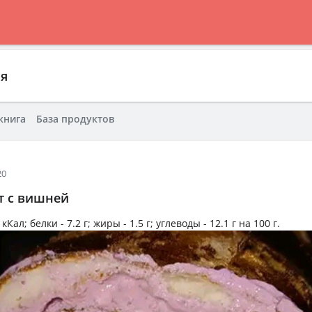
ия
книга
База продуктов
20
т с вишней
 кКал
; белки -
7.2 г
; жиры -
1.5 г
; углеводы -
12.1 г
на
100 г
.