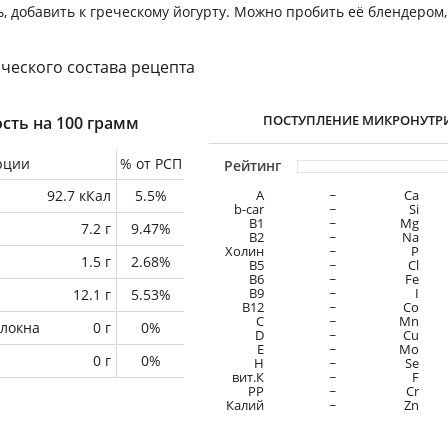
 добавить к греческому йогурту. Можно пробить её блендером,
ческого состава рецепта
ПОСТУПЛЕНИЕ МИКРОНУТР
сть на 100 грамм
рции
% от РСП
Рейтинг
92.7 кКал
5.5%
A
~
Ca
b-car
~
Si
В1
~
Mg
7.2 г
9.47%
B2
~
Na
Холин
~
P
1.5 г
2.68%
B5
~
Cl
B6
~
Fe
B9
~
I
12.1 г
5.53%
B12
~
Co
C
~
Mn
локна
0 г
0%
D
~
Cu
E
~
Mo
0 г
0%
H
~
Se
вит.К
~
F
PP
~
Cr
Калий
~
Zn