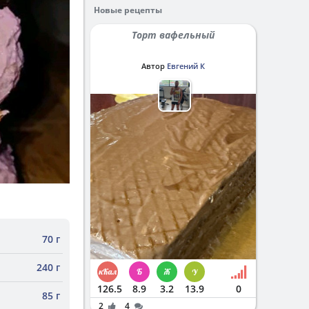
Новые рецепты
Торт вафельный
Автор
Евгений К
70 г
240 г
126.5
8.9
3.2
13.9
0
85 г
2
4