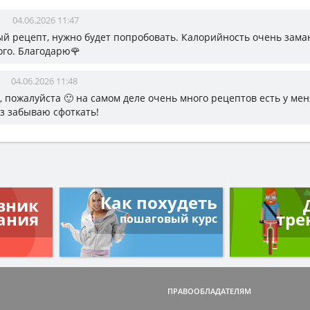
04.06.2026 11:47
й рецепт, нужно будет попробовать. Калорийность очень заман
ого. Благодарю🌹
04.06.2026 11:48
, пожалуйста 🙂 на самом деле очень много рецептов есть у меня
з забываю сфоткать!
Как похудеть
вник
ания
тре
пошаговый курс
ПРАВООБЛАДАТЕЛЯМ