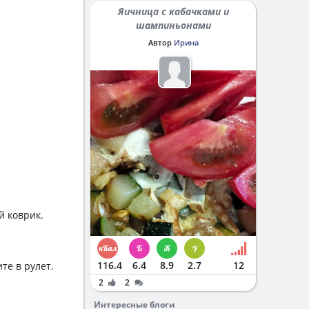
Яичница с кабачками и
шампиньонами
Автор
Ирина
й коврик.
116.4
6.4
8.9
2.7
12
те в рулет.
2
2
Интересные блоги