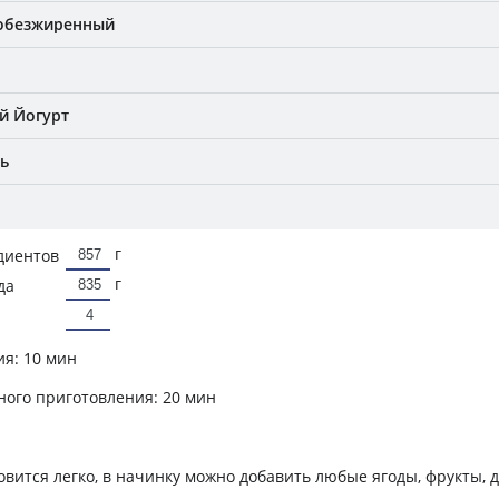
 обезжиренный
й Йогурт
ь
г
диентов
г
да
ия:
10 мин
ного приготовления:
20 мин
овится легко, в начинку можно добавить любые ягоды, фрукты, 