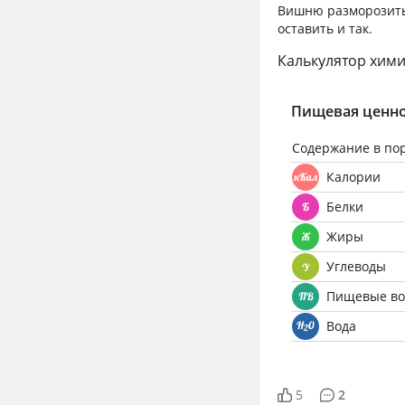
Вишню разморозить,
оставить и так.
Калькулятор хими
Пищевая ценно
Содержание в по
Калории
Белки
Жиры
Углеводы
Пищевые во
Вода
5
2