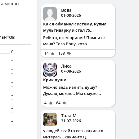
 а можно
Вова
01-08-2026
Как я обманул систему, купил
мультиварку и стал 75...
ИЕНТОВ
Ребята, всем привет! Помните
меня? Того Вову, кото...
0
14
138
~
~
Лиса
~
07-08-2026
~
~
Крик души
~
~
Можно ведь излить душу?
~
Думаю, можно.. Мы с муже...
~
~
4
84
~
~
~
Тала М
~
31-07-2026
~
~
у людей с сайта есть какие-то
интересы, какие-то ц...