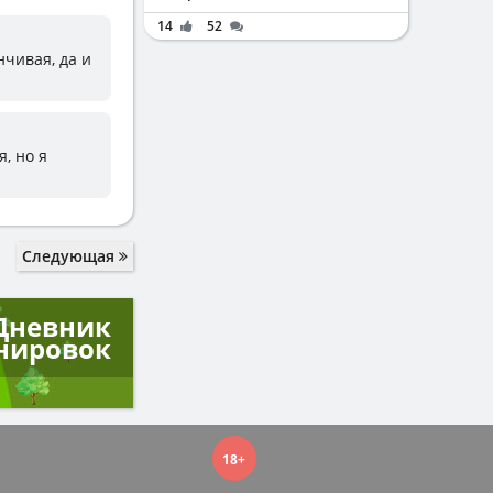
14
52
чивая, да и
, но я
Следующая
Дневник
нировок
18+