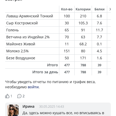
Кол-во
Калории
Белки
Жи
Лаваш Армянский Тонкий
100
210
6.8
0.
Сыр Костромской
30
105.3
7.6
7.
Голень
65
91
11.7
4.
Ветчина из Индейки 2%
70
63
7.7
1.
Майонез Живой
11
68.2
0.1
7.
Молоко 2,5%
151
80
4.5
3.
Безе Воздушное
50
171
1.6
4.
Итого
477
788
39
3
Итого за день
477
788
39
3
Чтобы увидеть отчеты по питанию и график веса,
необходимо
войти
.
1
2
Ирина
30.05.2025 14:43
Да, здесь можно кушать все, но вписываясь в