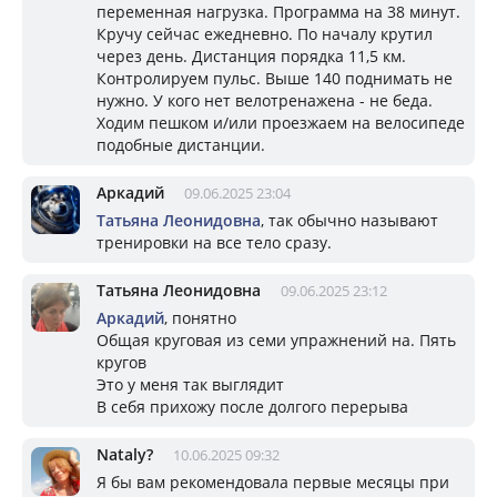
переменная нагрузка. Программа на 38 минут.
Кручу сейчас ежедневно. По началу крутил
через день. Дистанция порядка 11,5 км.
Контролируем пульс. Выше 140 поднимать не
нужно. У кого нет велотренажена - не беда.
Ходим пешком и/или проезжаем на велосипеде
подобные дистанции.
Аркадий
09.06.2025 23:04
Татьяна Леонидовна
, так обычно называют
тренировки на все тело сразу.
Татьяна Леонидовна
09.06.2025 23:12
Аркадий
, понятно
Общая круговая из семи упражнений на. Пять
кругов
Это у меня так выглядит
В себя прихожу после долгого перерыва
Nataly?
10.06.2025 09:32
Я бы вам рекомендовала первые месяцы при