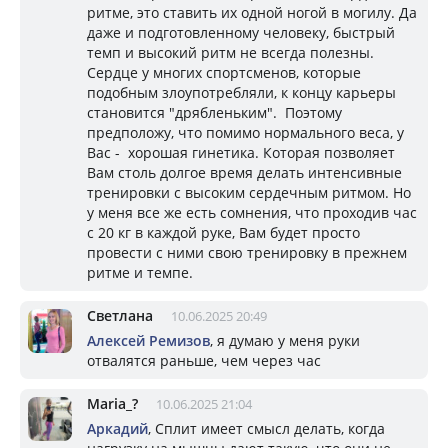
ритме, это ставить их одной ногой в могилу. Да
даже и подготовленному человеку, быстрый
темп и высокий ритм не всегда полезны.
Сердце у многих спортсменов, которые
подобным злоупотребляли, к концу карьеры
становится "дрябленьким". Поэтому
предположу, что помимо нормального веса, у
Вас - хорошая гинетика. Которая позволяет
Вам столь долгое время делать интенсивные
тренировки с высоким сердечным ритмом. Но
у меня все же есть сомнения, что проходив час
с 20 кг в каждой руке, Вам будет просто
провести с ними свою тренировку в прежнем
ритме и темпе.
Светлана
10.06.2025 20:49
Алексей Ремизов
, я думаю у меня руки
отвалятся раньше, чем через час
Mariа_?
10.06.2025 21:04
Аркадий
, Сплит имеет смысл делать, когда