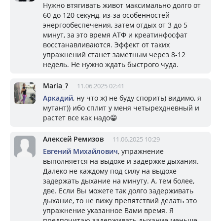
Нужно втягивать живот максимально долго от
60 до 120 секунд, из-за особенностей
энергообеспечения, затем отдых от 3 до 5
минут, за это время АТФ и креатинфосфат
восстанавливаются. Эффект от таких
упражнений станет заметным через 8-12
недель. Не нужно ждать быстрого чуда.
Mariа_?
11.06.2025 02:41
Аркадий
, ну что ж) не буду спорить) видимо, я
мутант)) ибо сплит у меня четырехдневный и
растет все как надо😁
Алексей Ремизов
11.06.2025 10:29
Евгений Михайлович
, упражнение
выполняется на выдохе и задержке дыхания.
Далеко не каждому под силу на выдохе
задержать дыхание на минуту. А, тем более,
две. Если Вы можете так долго задерживать
дыхание, то не вижу препятствий делать это
упражнение указанное Вами время. Я
предпочитаю задерживать дыхание меньше,