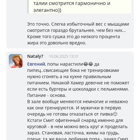
талии смотрится гармонично и
элегантно))
Это точно. Слегка избыточный вес с мышцами
смотрится гораздо брутальнее, чем без них...
Кроме того сушка это до низкого процента
жира это довольно вредно.
Nataly?
10.06.2025 13:31
Евгений
, попы нарастили😂😂 да
пипец..свисающие бока не тренировками
нужно сгонять а на кухне правильным
питанием. Никакой Хамер девочке не поможет
если есть бургеры и шоколадки с пельменями.
Питание - основа.
В зале вообще меняются немногие и неважно
как они тренируются. И мужички в первую
очередь не готовы отказаться от пивка🙂
Кстати Смит офигенный снаряд именно для
круговой - в нем можно весь круг и проделать
зараз. Становая, ласточка, жимы на грудь,
плечи, та же ваша любимая попа - занял Смит