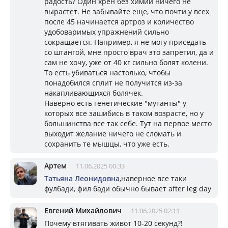
радость? Один хрен без химии ничего не
вырастет. Не забывайте еще, что почти у всех
после 45 начинается артроз и количество
удобоваримых упражнений сильно
сокращается. Например, я не могу приседать
со штангой, мне просто врач это запретил, да и
сам не хочу, уже от 40 кг сильно болят колени.
То есть убиваться настолько, чтобы
понадобился сплит не получится из-за
накапливающихся болячек.
Наверно есть генетические "мутанты" у
которых все зашибись в таком возрасте, но у
большинства все так себе. Тут на первое место
выходит желание ничего не сломать и
сохранить те мышцы, что уже есть.
Артем
11.06.2025 00:33
Татьяна Леонидовна
,наверное все таки
фулбади, фил бади обычно бывает after leg day
Евгений Михайлович
11.06.2025 02:11
Почему втягивать живот 10-20 секунд?!