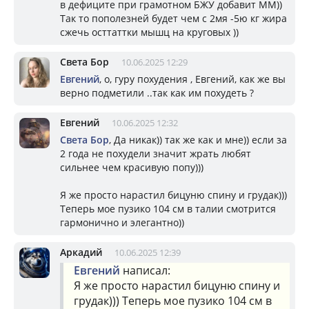
в дефиците при грамотном БЖУ добавит ММ))
Так то пополезней будет чем с 2мя -5ю кг жира
сжечь осттаттки мышц на круговых ))
Света Бор
10.06.2025 12:29
Евгений
, о, гуру похудения , Евгений, как же вы
верно подметили ..так как им похудеть ?
Евгений
10.06.2025 12:32
Света Бор
, Да никак)) так же как и мне)) если за
2 года не похудели значит жрать любят
сильнее чем красивую попу)))
Я же просто нарастил бицуню спину и грудак)))
Теперь мое пузико 104 см в талии смотрится
гармонично и элегантно))
Аркадий
10.06.2025 12:39
Евгений
написал:
Я же просто нарастил бицуню спину и
грудак))) Теперь мое пузико 104 см в