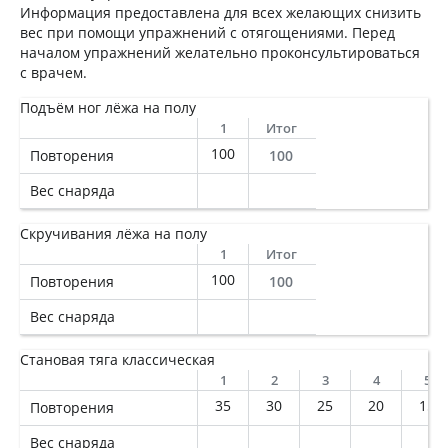
Информация предоставлена для всех желающих снизить
вес при помощи упражнений с отягощениями. Перед
началом упражнений желательно проконсультироваться
с врачем.
Подъём ног лёжа на полу
1
Итог
100
Повторения
100
Вес снаряда
Скручивания лёжа на полу
1
Итог
100
Повторения
100
Вес снаряда
Становая тяга классическая
1
2
3
4
5
35
30
25
20
15
Повторения
Вес снаряда