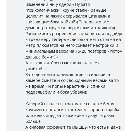
изменений ни у одной)) Ну зато
"психологически" круче стали - раньше
целюлит на ляжках скрывался штанами а
свисающие бока майкой)) Теперь это все
демонстратируется шортиками и топиком)))
Раньше хоть разрешения спрашивали подойдя
к тренажеру теперь если ты от него отошел на
метр плюхается на него сбивает настройки и
минимальным весом на 15-20 повторов - потом
дальше бежит)))
А ты как тот Слон смотришь на нее с
улыбкой.....
Зато девчонки занимающиеся силовой, в
Хамере Смитте и со свободными весами за то
же время - и попы нарастили и спинки
подрельефили и бока убрали))
Калорий в зале вы толком не сосжете бегая
кругами от штанги к гантелям - просто ходьба
или велосипед за то же время дадут в разы
больше
А силовая сохранит те мышцы что есть и даже