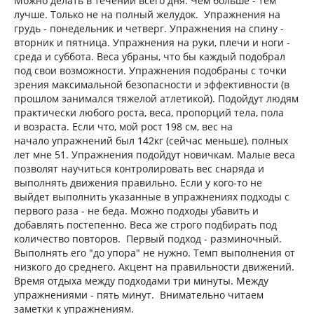
Можно делать в течении всего дня. Чем больше - тем
лучше. Только не на полный желудок. Упражнения на
грудь - понедельник и четверг. Упражнения на спину -
вторник и пятница. Упражнения на руки, плечи и ноги -
среда и суббота. Веса убраны, что бы каждый подобрал
под свои возможности. Упражнения подобраны с точки
зрения максимальной безопасности и эффективности (в
прошлом занимался тяжелой атлетикой). Подойдут людям
практически любого роста, веса, пропорций тела, пола
и возраста. Если что, мой рост 198 см, вес на
начало упражнений был 142кг (сейчас меньше), полных
лет мне 51. Упражнения подойдут новичкам. Малые веса
позволят научиться контролировать вес снаряда и
выполнять движения правильно. Если у кого-то не
выйдет выполнить указанные в упражнениях подходы с
первого раза - не беда. Можно подходы убавить и
добавлять постепенно. Веса же строго подбирать под
количество повторов. Первый подход - разминочный.
Выполнять его "до упора" не нужно. Темп выполнения от
низкого до среднего. Акцент на правильности движений.
Время отдыха между подходами три минуты. Между
упражнениями - пять минут. Внимательно читаем
заметки к упражнениям.