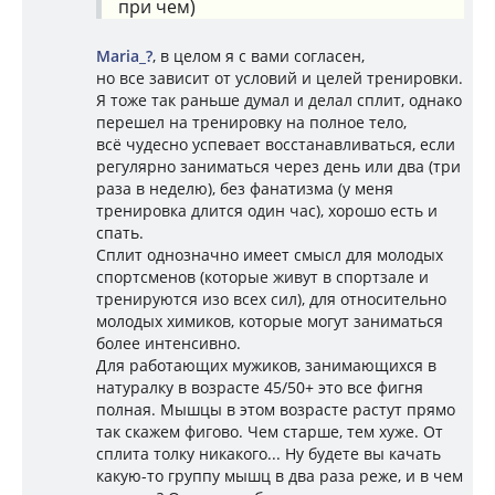
при чем)
Mariа_?
, в целом я с вами согласен,
но все зависит от условий и целей тренировки.
Я тоже так раньше думал и делал сплит, однако
перешел на тренировку на полное тело,
всё чудесно успевает восстанавливаться, если
регулярно заниматься через день или два (три
раза в неделю), без фанатизма (у меня
тренировка длится один час), хорошо есть и
спать.
Сплит однозначно имеет смысл для молодых
спортсменов (которые живут в спортзале и
тренируются изо всех сил), для относительно
молодых химиков, которые могут заниматься
более интенсивно.
Для работающих мужиков, занимающихся в
натуралку в возрасте 45/50+ это все фигня
полная. Мышцы в этом возрасте растут прямо
так скажем фигово. Чем старше, тем хуже. От
сплита толку никакого... Ну будете вы качать
какую-то группу мышц в два раза реже, и в чем