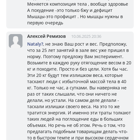
Меняется композиция тела , вообще здоровье
А похудение -это только бжу и дефицит
Мышцы-это профицит . Но мышцы нужны в
первую очередь
Алексей Ремизов
10.06.2025 20:36
Nataly?
, не знаю Ваш рост и вес. Предположу,
что за 25 лет занятий в зале вес уже пришел в
норму. Поэтому предложу Вам эксперимент.
Возьмите в каждую руку отягощение весом в 20
кг и походите. Просто и без цели. Хотя бы час.
Эти 20 кг будут тем излишком веса, которые
таскают люди с избыточной массой тела в 40
кг. Только не час, а сутками. Вы наверняка не
раз от таких слышали, что они ничего не
делали, но устали. На самом деле делали -
таскали излишки своего веса. На это то же
тратится энергия. И именно эти траты толкают
таких людей на поглощение еды в больших
объемах. Но речь не об этом. Речь о том, что
предлагать подобным товарищам делать что-
то в быстром темпе и при высоком сердечном