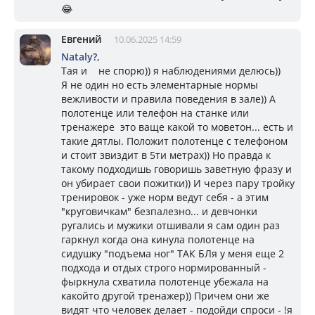
😂
Евгений
10.06.2025 14:59
Nataly?
,
Тая и не спорю)) я наблюдениями делюсь))
Я не один но есть элементарные нормы
вежливости и правила поведения в зале)) А
полотенце или телефон на станке или
тренажере это ваще какой то моветон... есть и
такие дятлы. Положит полотенце с телефоном
и стоит звиздит в 5ти метрах)) Но правда к
такому подходишь говоришь заветную фразу и
он убирает свои пожитки)) И через пару тройку
тренировок - уже норм ведут себя - а этим
"круговичкам" безпалезно... и девчонки
ругались и мужики отшивали я сам один раз
гаркнул когда она кинула полотенце на
сидушку "подъема ног" ТАК БЛя у меня еще 2
подхода и отдых строго нормированный -
фыркнула схватила полотенце убежала на
какойто другой тренажер)) Причем они же
видят что человек делает - подойди спроси - !я