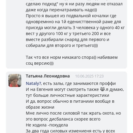
сделаю подход" ну я ни разу людям не отказал
даже когда перенатраивать надо))
Просто я вышел из подвальной кочалки где
одновремнно на 1й еденисттвенной раме для
приседа могли делать 3 человека у одного 40 кг
вест у другого 100 кг у третьего 200 и все
вместе разбирали снаряд для первого и
собирали для второго и третьего)))
Так что все норм никакаго спора)) набиваем
соц версию)))
Татьяна Леонидовна
10.06.2025 17:23
Nataly?
, есть залы, где занимаются проффи
И на Евгения могут смотреть также 😹.я думаю,
тут больше личностные характеристики
И да, вопрос обычно в питаниии вообще в
образе жизни
Мне лично после силовой так жрать охота, но
это вопрос дисбаланса скорее всего
Не ходила -похудела
За два года силовых измениеня есть у всех