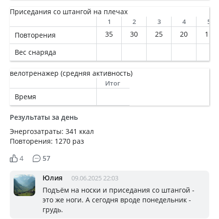
Приседания со штангой на плечах
1
2
3
4
5
35
30
25
20
15
Повторения
Вес снаряда
велотренажер (средняя активность)
Итог
Время
Результаты за день
Энергозатраты: 341 ккал
Повторения: 1270 раз
4
57
Юлия
09.06.2025 22:03
Подъём на носки и приседания со штангой -
это же ноги. А сегодня вроде понедельник -
грудь.