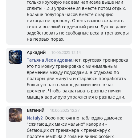
только круговую как вам написала выше или
сплиты - 2-3 упражнения вместе потом отдых.
Больше полутора часов вместе с кардио
никогда не провожу. Очень важно сохранять
темп и высокий сердечный ритм. Лучше даже
задействовать не свободные веса а тренажеры
на первых порах.
Аркадий
10.06.2025 12:14
Татьяна Леонидовна
,нет, круговая тренировка
это по моему тренировка с минимальным
временем между подходами. Я отдыхаю по
полторы-две минуты и стараюсь проработать
большую часть мышц уложившись в час
времени. Чтобы захватывать разные пучки
мышц я варьирую упражнения в разные дни.
Евгений
10.06.2025 12:27
Nataly?
, Оооо постоянно наблюдаю дамочек
"сжигающих максимально" калории -
бегающих от тренажера к тренажеру с
полотенцем))) За 2 года не видно особых