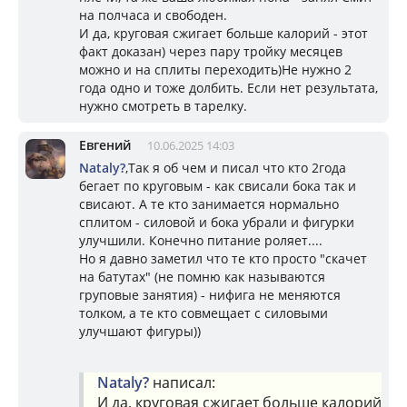
на полчаса и свободен.
И да, круговая сжигает больше калорий - этот
факт доказан) через пару тройку месяцев
можно и на сплиты переходить)Не нужно 2
года одно и тоже долбить. Если нет результата,
нужно смотреть в тарелку.
Евгений
10.06.2025 14:03
Nataly?
,Так я об чем и писал что кто 2года
бегает по круговым - как свисали бока так и
свисают. А те кто занимается нормально
сплитом - силовой и бока убрали и фигурки
улучшили. Конечно питание роляет....
Но я давно заметил что те кто просто "скачет
на батутах" (не помню как называются
груповые занятия) - нифига не меняются
толком, а те кто совмещает с силовыми
улучшают фигуры))
Nataly?
написал:
И да, круговая сжигает больше калорий