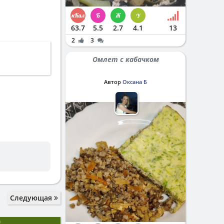
63.7
5.5
2.7
4.1
13
2
3
Омлет с кабачком
Автор
Оксана Б
Следующая