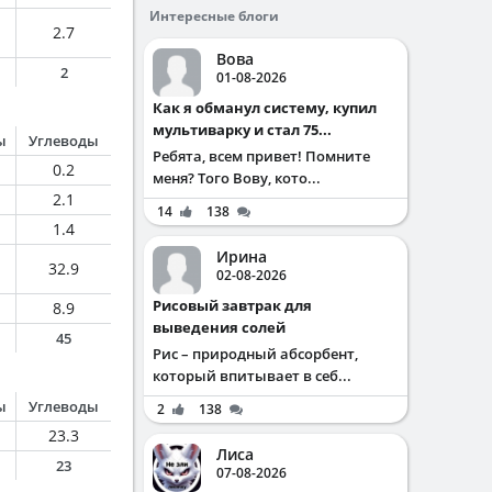
Интересные блоги
2.7
Вова
2
01-08-2026
Как я обманул систему, купил
мультиварку и стал 75...
ы
Углеводы
Ребята, всем привет! Помните
0.2
меня? Того Вову, кото...
2.1
14
138
1.4
Ирина
32.9
02-08-2026
Рисовый завтрак для
8.9
выведения солей
45
Рис – природный абсорбент,
который впитывает в себ...
ы
Углеводы
2
138
23.3
Лиса
23
07-08-2026