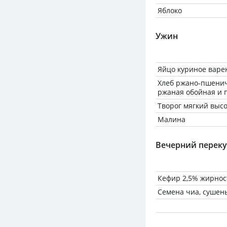
Яблоко
Ужин
Яйцо куриное варе
Хлеб ржано-пшенич
ржаная обойная и 
Творог мягкий высо
Малина
Вечерний переку
Кефир 2,5% жирнос
Семена чиа, сушен