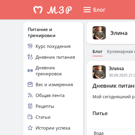
Блог
Питание и
Элина
тренировки
Курс похудения
Блог
Кулинарная 
Дневник питания
Дневник
Элина
тренировок
30.09.2025 21:
Вес и измерения
Дневник питани
Общая лента
Мой сегодняшний раци
Рецепты
Питье
Статьи
Истории успеха
Вода