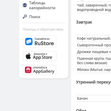
Таблицы
Чай, заваренный, 
калорийности
водопроводной вод
Поиск
Завтрак
Помощь и обратная связь
Кофе натуральный,
Сывороточный про
Дрожжи пищевые н
Пшенная крупа, пш
без слива вязкая)
Яблоко (Мытьё, нар
Утренний переку
Банан
Обед