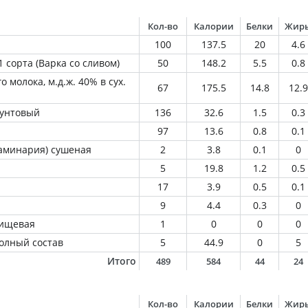
Кол-во
Калории
Белки
Жир
100
137.5
20
4.6
 сорта (Варка со сливом)
50
148.2
5.5
0.8
 молока, м.д.ж. 40% в сух.
67
175.5
14.8
12.9
рунтовый
136
32.6
1.5
0.3
97
13.6
0.8
0.1
ламинария) сушеная
2
3.8
0.1
0
5
19.8
1.2
0.5
17
3.9
0.5
0.1
9
4.4
0.3
0
пищевая
1
0
0
0
олный состав
5
44.9
0
5
Итого
489
584
44
24
Кол-во
Калории
Белки
Жир