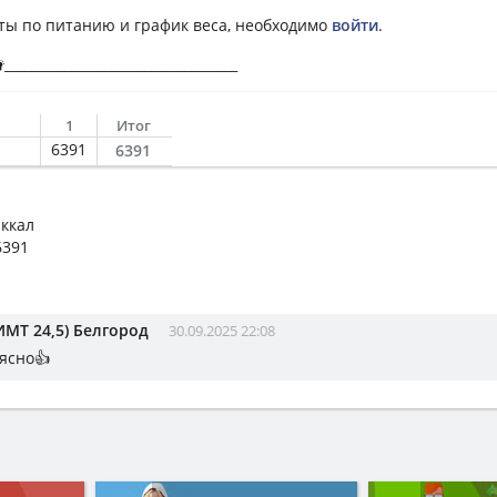
ты по питанию и график веса, необходимо
войти
.
_________________________________
1
Итог
6391
6391
 ккал
6391
ИМТ 24,5) Белгород
30.09.2025 22:08
 ясно👍