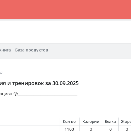
книга
База продуктов
37
я и тренировок за 30.09.2025
он 🙂__________________________________
Кол-во
Калории
Белки
Жир
1100
0
0
0