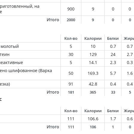
приготовленный, на
900
9
0
0
е
Итого
2000
9
0
0
Кол-во
Калории
Белки
Жир
 молотый
5
10
0.7
0.7
теин
30
129
24
2.7
еактивные
5
14.1
2.3
0.3
ено шлифованное (Варка
50
169.3
5.7
1.6
езка)
91
42.8
0.4
0.4
Итого
181
365
33
5
с
Кол-во
Калории
Белки
Жир
111
106.6
1.7
0.6
Итого
111
106
1
0