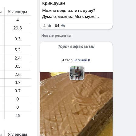
Крик души
Можно ведь излить душу?
ы
Углеводы
Думаю, можно.. Мы с муже...
4
4
84
29.8
Новые рецепты
0.3
Торт вафельный
5.2
2.4
Автор
Евгений К
0.5
2.6
0.3
0.7
0
0
45
ы
Углеводы