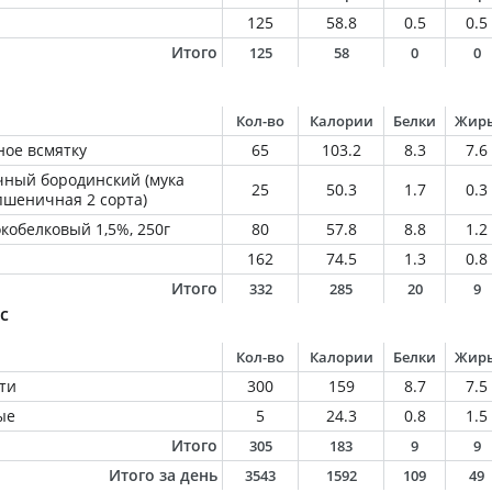
125
58.8
0.5
0.5
Итого
125
58
0
0
Кол-во
Калории
Белки
Жир
ное всмятку
65
103.2
8.3
7.6
ный бородинский (мука
25
50.3
1.7
0.3
пшеничная 2 сорта)
кобелковый 1,5%, 250г
80
57.8
8.8
1.2
162
74.5
1.3
0.8
Итого
332
285
20
9
с
Кол-во
Калории
Белки
Жир
ти
300
159
8.7
7.5
ые
5
24.3
0.8
1.5
Итого
305
183
9
9
Итого за день
3543
1592
109
49