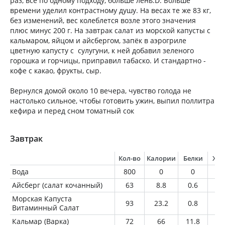
раз, всё по одному подходу, больше лень:D. Больше
времени уделил контрастному душу. На весах те же 83 кг,
без изменений, вес колеблется возле этого значения
плюс минус 200 г. На завтрак салат из морской капусты с
кальмаром, яйцом и айсбергом, запёк в аэрогриле
цветную капусту с сулугуни, к ней добавил зеленого
горошка и горчицы, приправил табаско. И стандартно -
кофе с какао, фрукты, сыр.
Вернулся домой около 10 вечера, чувство голода не
настолько сильное, чтобы готовить ужин, выпил поллитра
кефира и перед сном томатный сок
Завтрак
Кол-во
Калории
Белки
Жи
Вода
800
0
0
0
Айсберг (салат кочанный)
63
8.8
0.6
0.
Морская Капуста
93
23.2
0.8
0.
Витаминный Салат
Кальмар (Варка)
72
66
11.8
1.