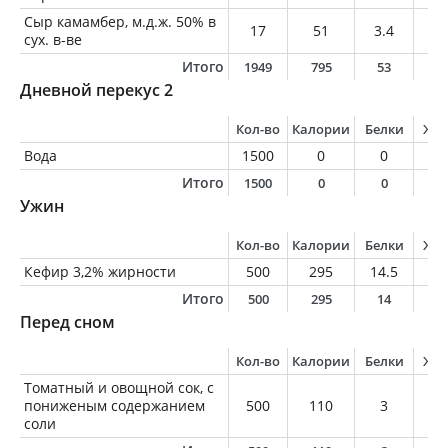
Сыр камамбер, м.д.ж. 50% в
17
51
3.4
4.
сух. в-ве
Итого
1949
795
53
3
Дневной перекус 2
Кол-во
Калории
Белки
Жи
Вода
1500
0
0
0
Итого
1500
0
0
0
Ужин
Кол-во
Калории
Белки
Жи
Кефир 3,2% жирности
500
295
14.5
1
Итого
500
295
14
1
Перед сном
Кол-во
Калории
Белки
Жи
Томатный и овощной сок, с
пониженым содержанием
500
110
3
0.
соли