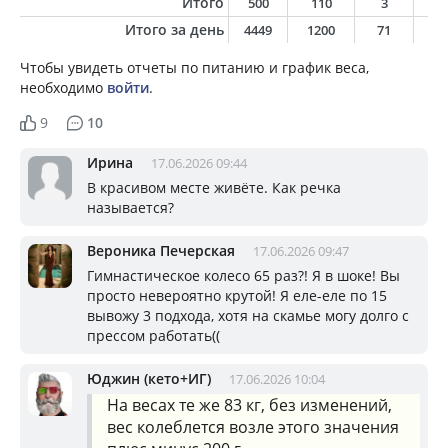
Итого
500
110
3
0
Итого за день
4449
1200
71
5
Чтобы увидеть отчеты по питанию и график веса,
необходимо
войти
.
9
10
Ирина
17.06.2026 09:44
В красивом месте живёте. Как речка
называется?
Вероника Печерская
17.06.2026 09:47
Гимнастическое колесо 65 раз?! Я в шоке! Вы
просто невероятно крутой! Я еле-еле по 15
вывожу 3 подхода, хотя на скамье могу долго с
прессом работать((
Юджин (кето+ИГ)
17.06.2026 10:04
На весах те же 83 кг, без изменений,
вес колеблется возле этого значения