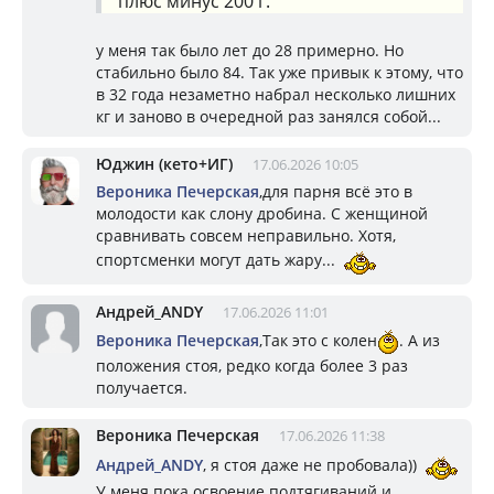
плюс минус 200 г.
у меня так было лет до 28 примерно. Но
стабильно было 84. Так уже привык к этому, что
в 32 года незаметно набрал несколько лишних
кг и заново в очередной раз занялся собой...
Юджин (кето+ИГ)
17.06.2026 10:05
Вероника Печерская
,для парня всё это в
молодости как слону дробина. С женщиной
сравнивать совсем неправильно. Хотя,
спортсменки могут дать жару...
Андрей_ANDY
17.06.2026 11:01
Вероника Печерская
,Так это с колен
. А из
положения стоя, редко когда более 3 раз
получается.
Вероника Печерская
17.06.2026 11:38
Андрей_ANDY
, я стоя даже не пробовала))
У меня пока освоение подтягиваний и