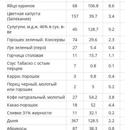
Яйцо куриное
68
106.8
8.6
7.
Цветная капуста
157
39.7
3.4
0.
(Запекание)
Сулугуни, м.д.ж. 46% в сух. в-
45
128.7
9.2
9.
ве
Горошек зеленый. Консервы
74
29.6
2.3
0.
Лук зеленый (перо)
27
5.4
0.4
0
Горчица столовая
11
15.7
1.1
0.
Соус Табаско с остым
7
0.8
0.1
0.
перцем
Карри, порошок
3
9.8
0.4
0.
Перец черный, молотый
2
5
0.2
0.
или горошек
Кофе натуральный, молотый
27
54.2
3.8
3.
Какао-порошок
18
52
4.4
2.
Сливки 31% жирности
11
32.1
0.2
3.
Дыня
367
128.5
2.2
1.
Абрикосы
87
38.3
0.8
0.