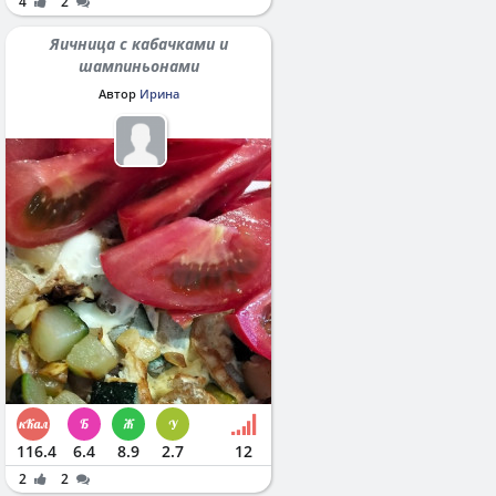
4
2
Яичница с кабачками и
шампиньонами
Автор
Ирина
116.4
6.4
8.9
2.7
12
2
2