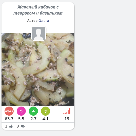
Жареный кабачок с
творогом и базиликом
Автор
Ольга
63.7
5.5
2.7
4.1
13
2
3