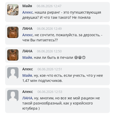
Майя
06.06.2026 12:47
Алекс
, нашла риранг - это путешествующая
девушка? И что там такого? Не поняла
ЛАНА
06.06.2026 12:49
Алекс
, не сочтите, пожалуйста, за дерзость, -
чем Вы питаетесь??
ЛАНА
06.06.2026 12:50
Майя
, нам ли быть в печали 😅😁🙃
Алекс
06.06.2026 12:51
Майя
, ну, кое-что есть, если учесть, что у нее
1,47 млн подписчиков.
Алекс
06.06.2026 12:53
ЛАНА
, ну, многим, но все же мой рацион не
такой разнообразный, как у корейского
ютубера )