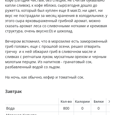
кофе (сегодня чистый, без специй, не считая буквально
капли сливок), к кофе яблоко, сыр(сегодня дошло до
ружетта, который был куплен еще 8 мая:D, ни цвет, ни
вкус не пострадали за месяц хранения в холодильнике, у
этого сыра ярковыраженный грибной аромат, можно
сказать аромат леса со сливочными нотками и кремовая
структура, очень вкусно:D) и шоколад.
Вечером вспомнил, что в морозилке есть замороженный
гриб головач, еще с прошлой осени, решил отварить
гречку и к ней обжарил гриб в сливочном масле и
сливках с репчатым луком, мускатным орехом и черным
молотым перцем. Из напитков - гранатовый сок,
разбавленный водой со льдом.
На ночь, как обычно, кефир и томатный сок.
Завтрак
Кол-во
Калории
Белки
Жи
Вода
800
0
0
0