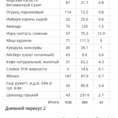
Морская Капуста
87
21.7
0.8
0.
Витаминный Салат
Огурец парниковый
114
12.5
0.8
0.
Имбиря корень сырой
32
25.6
0.6
0.
Авокадо
75
120
1.5
1
Икра палтуса, соленая
57
75.2
15.9
1
Яйцо куриное
71
111.5
9
8.
Кукуруза, консервы
45
26.1
1
0.
Айсберг (салат кочанный)
63
8.8
0.6
0.
Кофе натуральный, молотый
31
62.2
4.3
4.
Сливки 31% жирности
5
14.6
0.1
1.
Яблоко
187
87.9
0.7
0.
Сыр ружетт, м.д.ж. 54% в
26
86.8
5.4
7.
сух. в-ве
Шоколад горький
43
231.8
2.7
15
Итого
1636
884
43
5
Дневной перекус 2