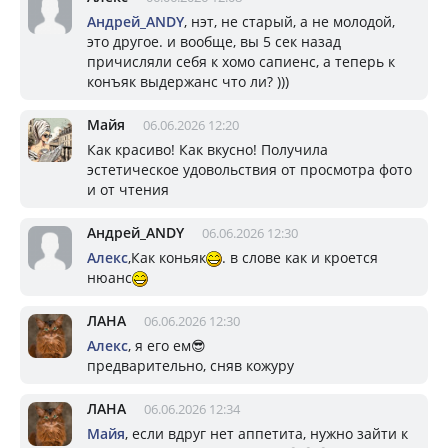
Андрей_ANDY
, нэт, не старый, а не молодой,
это другое. и вообще, вы 5 сек назад
причисляли себя к хомо сапиенс, а теперь к
конъяк выдержанс что ли? )))
Майя
06.06.2026 12:20
Как красиво! Как вкусно! Получила
эстетическое удовольствия от просмотра фото
и от чтения
Андрей_ANDY
06.06.2026 12:30
Алекс
,Как коньяк
. в слове как и кроется
нюанс
ЛАНА
06.06.2026 12:30
Алекс
, я его ем😎
предварительно, сняв кожуру
ЛАНА
06.06.2026 12:34
Майя
, если вдруг нет аппетита, нужно зайти к