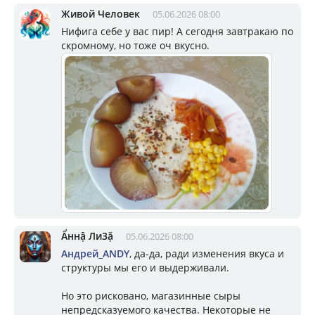
Живой Человек
05.06.2026 08:00
Нифига себе у вас пир! А сегодня завтракаю по
скромному, но тоже оч вкусно.
Ẩннậ Ли3ặ
05.06.2026 08:00
Андрей_ANDY
, да-да, ради изменения вкуса и
структуры мы его и выдерживали.
Но это рисковано, магазинные сыры
непредсказуемого качества. Некоторые не