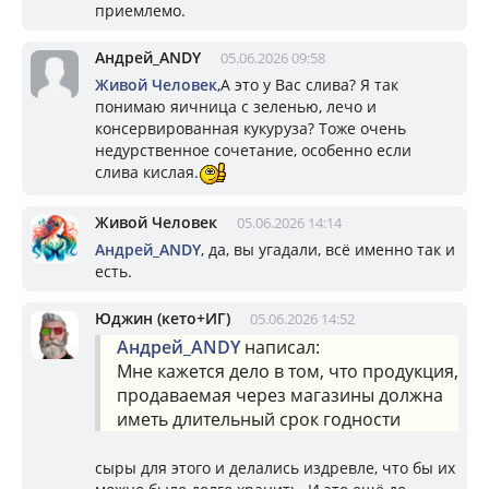
приемлемо.
Андрей_ANDY
05.06.2026 09:58
Живой Человек
,А это у Вас слива? Я так
понимаю яичница с зеленью, лечо и
консервированная кукуруза? Тоже очень
недурственное сочетание, особенно если
слива кислая.
Живой Человек
05.06.2026 14:14
Андрей_ANDY
, да, вы угадали, всё именно так и
есть.
Юджин (кето+ИГ)
05.06.2026 14:52
Андрей_ANDY
написал:
Мне кажется дело в том, что продукция,
продаваемая через магазины должна
иметь длительный срок годности
сыры для этого и делались издревле, что бы их