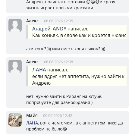
Андрею, полистать фоточки 🙃😁😅и сразу
жизнь играет новыми красками
Алекс
06.06.2026 12:35
Андрей_ANDY
написал:
Как коньяк. в слове как и кроется нюанс
аки конь? ))) или смесь коня с яком? )))
Алекс
06.06.2026 12:38
ЛАНА
написал:
если вдруг нет аппетита, нужно зайти к
Андрею
нет, нужно зайти к Риранг на ютубе,
попробуйте для разнообразия )
Майя
06.06.2026 12:42
ЛАНА
, вот с чем с чем , а с аппетитом никогда
проблем не было😂