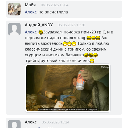
Майя
06.06.2026 13:04
Алекс
, не впечатлила
Андрей_ANDY
06.06.2026 13:20
Алекс
,
Зауважал, ночёвка при -20 гр.С, и в
первом же видео попался кадр
Аж
выпить захотелось
Только я люблю
классический джин с тоником, со свежим
огурцом и листиком базилика
грейпфрутовый как-то не очень
Алекс
06.06.2026 13:24