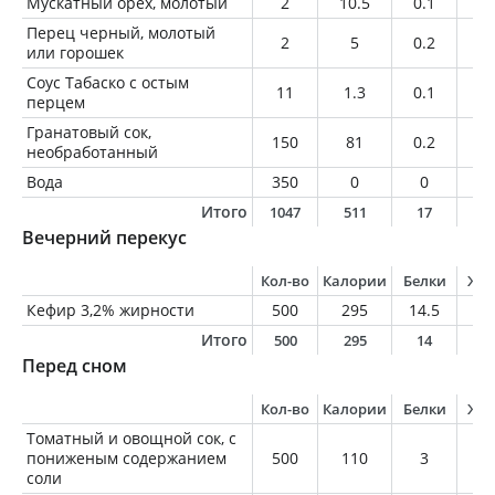
Мускатный орех, молотый
2
10.5
0.1
0.
Перец черный, молотый
2
5
0.2
0.
или горошек
Соус Табаско с остым
11
1.3
0.1
0.
перцем
Гранатовый сок,
150
81
0.2
0.
необработанный
Вода
350
0
0
0
Итого
1047
511
17
1
Вечерний перекус
Кол-во
Калории
Белки
Жи
Кефир 3,2% жирности
500
295
14.5
1
Итого
500
295
14
1
Перед сном
Кол-во
Калории
Белки
Жи
Томатный и овощной сок, с
пониженым содержанием
500
110
3
0.
соли