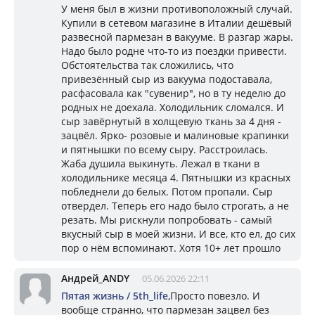
У меня был в жизни противоположный случай.
Купили в сетевом магазине в Италии дешёвый
развесной пармезан в вакууме. В разгар жары.
Надо было родне что-то из поездки привести.
Обстоятельства так сложились, что
привезённый сыр из вакуума подоставала,
расфасовала как "сувенир", но в ту неделю до
родных не доехала. Холодильник сломался. И
сыр завёрнутый в холщевую ткань за 4 дня -
зацвёл. Ярко- розовые и малиновые крапинки
и пятнышки по всему сыру. Расстроилась.
Жаба душила выкинуть. Лежал в ткани в
холодильнике месяца 4. Пятнышки из красных
побледнели до белых. Потом пропали. Сыр
отвердел. Теперь его надо было строгать, а не
резать. Мы рискнули попробовать - самый
вкусный сыр в моей жизни. И все, кто ел, до сих
пор о нём вспоминают. Хотя 10+ лет прошло
Андрей_ANDY
05.06.2026 22:11
Пятая жизнь / 5th_life
,Просто повезло. И
вообще странно, что пармезан зацвел без