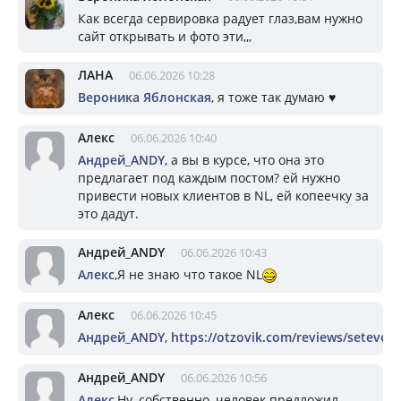
Как всегда сервировка радует глаз,вам нужно
сайт открывать и фото эти,,,
ЛАНА
06.06.2026 10:28
Вероника Яблонская
, я тоже так думаю ♥️
Алекс
06.06.2026 10:40
Андрей_ANDY
, а вы в курсе, что она это
предлагает под каждым постом? ей нужно
привести новых клиентов в NL, ей копеечку за
это дадут.
Андрей_ANDY
06.06.2026 10:43
Алекс
,Я не знаю что такое NL
Алекс
06.06.2026 10:45
Андрей_ANDY
,
https://otzovik.com/reviews/setevoy_
Андрей_ANDY
06.06.2026 10:56
Алекс
,Ну, собственно, человек предложил