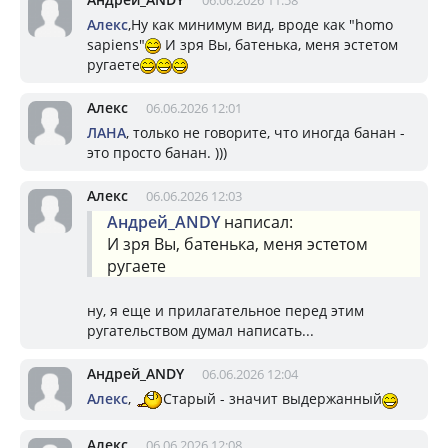
06.06.2026 11:58
Алекс
,Ну как минимум вид, вроде как "homo
sapiens"
И зря Вы, батенька, меня эстетом
ругаете
Алекс
06.06.2026 12:01
ЛАНА
, только не говорите, что иногда банан -
это просто банан. )))
Алекс
06.06.2026 12:03
Андрей_ANDY
написал:
И зря Вы, батенька, меня эстетом
ругаете
ну, я еще и прилагательное перед этим
ругательством думал написать...
Андрей_ANDY
06.06.2026 12:04
Алекс
,
Старый - значит выдержанный
Алекс
06.06.2026 12:08