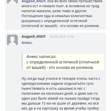
Андрей_ANDY
, она во всех своих путешествиях
много ест и немало пьет, в основном их трад
напиток макколи, реже пиво и другое.
Поглощение еды в немалых количествах
(разумных) с определенной эстетикой
(отличной от вашей) - это основа ее роликов.
Андрей_ANDY
06.06.2026 13:36
Алекс
,
Алекс
написал:
с определенной эстетикой (отличной
от вашей) - это основа ее роликов.
Ну, когда ещё учился в технаре очень часто с
однокурсниками ходили отдыхать(по сути
пьянствовать и есть шашлык) в лес с
палатками на несколько дней, и даже как-то
один раз было зимой на лыжах( правда тогда
мы дальше 15 км не ушли от деревни, но всё
же), да и на картошку за время учебы тройку