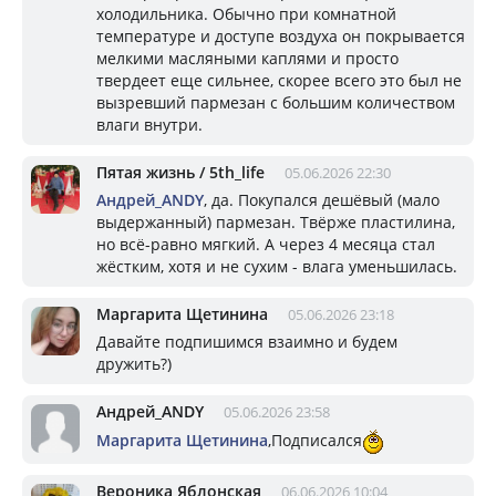
холодильника. Обычно при комнатной
температуре и доступе воздуха он покрывается
мелкими масляными каплями и просто
твердеет еще сильнее, скорее всего это был не
вызревший пармезан с большим количеством
влаги внутри.
Пятая жизнь / 5th_life
05.06.2026 22:30
Андрей_ANDY
, да. Покупался дешëвый (мало
выдержанный) пармезан. Твёрже пластилина,
но всё-равно мягкий. А через 4 месяца стал
жёстким, хотя и не сухим - влага уменьшилась.
Маргарита Щетинина
05.06.2026 23:18
Давайте подпишимся взаимно и будем
дружить?)
Андрей_ANDY
05.06.2026 23:58
Маргарита Щетинина
,Подписался
Вероника Яблонская
06.06.2026 10:04