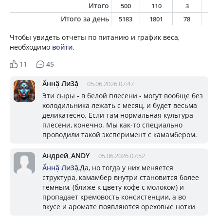
Итого
500
110
3
0
Итого за день
5183
1801
78
8
Чтобы увидеть отчеты по питанию и график веса,
необходимо
войти
.
11
45
Ẩннậ Ли3ặ
05.06.2026 07:47
Эти сыры - в белой плесени - могут вообще без
холодильника лежать с месяц, и будет весьма
деликатесно. Если там нормальная культура
плесени, конечно. Мы как-то специально
проводили такой эксперимент с камамбером.
Андрей_ANDY
05.06.2026 07:52
Ẩннậ Ли3ặ
,Да, но тогда у них меняется
структура, камамбер внутри становится более
темным, (ближе к цвету кофе с молоком) и
пропадает кремовость консистенции, а во
вкусе и аромате появляются ореховые нотки