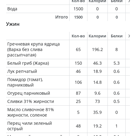
Кол-во
Калории
Белки
Жи
Вода
1500
0
0
0
Итого
1500
0
0
0
Ужин
Кол-во
Калории
Белки
Жи
Гречневая крупа ядрица
(Варка без слива
65
196.2
8
2.
рассыпчатая)
Белый гриб (Жарка)
150
46.3
5.3
2.
Лук репчатый
46
18.9
0.6
0.
Помидор (томат),
106
14.8
0.6
0
парниковый
Огурец парниковый
87
9.6
0.6
0.
Сливки 31% жирности
25
73
0.5
7.
Масло сливочное 81%
5
35.9
0
4.
жирности, соленое
Перец чили зеленый
48
19.2
1
0.
острый