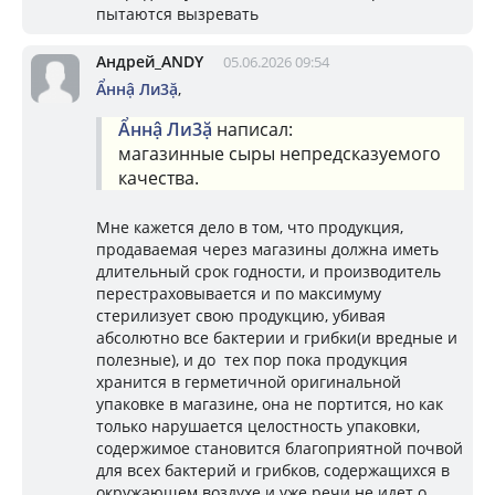
пытаются вызревать
Андрей_ANDY
05.06.2026 09:54
Ẩннậ Ли3ặ
,
Ẩннậ Ли3ặ
написал:
магазинные сыры непредсказуемого
качества.
Мне кажется дело в том, что продукция,
продаваемая через магазины должна иметь
длительный срок годности, и производитель
перестраховывается и по максимуму
стерилизует свою продукцию, убивая
абсолютно все бактерии и грибки(и вредные и
полезные), и до тех пор пока продукция
хранится в герметичной оригинальной
упаковке в магазине, она не портится, но как
только нарушается целостность упаковки,
содержимое становится благоприятной почвой
для всех бактерий и грибков, содержащихся в
окружающем воздухе и уже речи не идет о