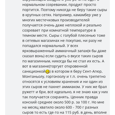
нормальном созревании, продукт просто
портится. Поэтому никогда не беру такие сыры
в крупных сетях. Например, камамбер уже у
многих местечковых производителей
получается очень даже неплохой и реально
созревает при комнатной температуре в
темном месте. Сыры с голубой плесенью тоже
в сетевых магазинах не покупаю, ни разу не
попадался нормальный. У всех
ярковыраженный аммиачный запах(я бы даже
сказал вонь) если судить о вкусе таких сыров
по магазинным, никогда бы не стал их есть. А
вот в магазине(торгует откровенной
санкционкой
) в котором я беру Сент-Агюр,
Монтаньолу, горгонзолу и т.п. очень трепетно
относятся к условиям хранения и ни один из
этих сыров не пахнет аммиаком. У них же брал
ружетт и бри, всё идеально, я не знаю как у них
так получается сохранять. Ценник правда
конский среднее около 500 р. за 100 г. Но мне
на месяц хватило около 600 - 700 г разных
сыров то есть где-то на 115 руб. в день, вполне