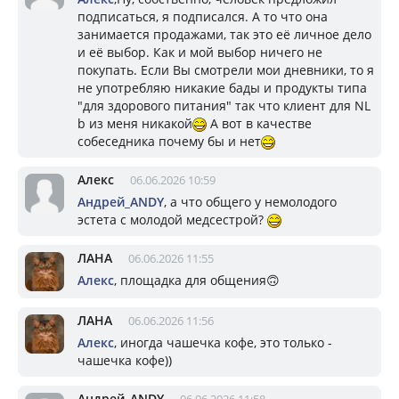
подписаться, я подписался. А то что она
занимается продажами, так это её личное дело
и её выбор. Как и мой выбор ничего не
покупать. Если Вы смотрели мои дневники, то я
не употребляю никакие бады и продукты типа
"для здорового питания" так что клиент для NL
b из меня никакой
А вот в качестве
собеседника почему бы и нет
Алекс
06.06.2026 10:59
Андрей_ANDY
, а что общего у немолодого
эстета с молодой медсестрой?
ЛАНА
06.06.2026 11:55
Алекс
, площадка для общения🙃
ЛАНА
06.06.2026 11:56
Алекс
, иногда чашечка кофе, это только -
чашечка кофе))
Андрей_ANDY