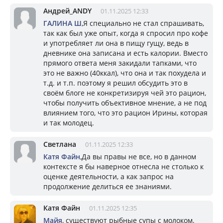
Андрей_ANDY
01.11.2025 12:33
ГАЛИНА Ш
,Я специально не стал спрашивать,
так как был уже опыт, когда я спросил про кофе
и употребляет ли она в пищу гущу, ведь в
дневнике она записана и есть калории. Вместо
прямого ответа меня закидали тапками, что
это не важно (40ккал), что она и так похудела и
т.д. и т.п. поэтому я решил обсудить это в
своём блоге не конкретизируя чей это рацион,
чтобы получить объективное мнение, а не под
влиянием того, что это рацион Ирины, которая
и так молодец.
Светлана
01.11.2025 12:33
Катя Файн
,Да вы правы не все, но в данном
контексте я бы наверное отнесла не столько к
оценке деятельности, а как запрос на
продолжение делиться ее знаниями.
Катя Файн
01.11.2025 12:35
Майя
, существуют рыбные супы с молоком.