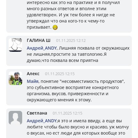
интересно как это на практике и я получил
много разных ответов и вполне этим
удовлетворен. И уж тем более я нигде не
утверждал что она кого-то к чему-то
призывает.
ГАЛИНА Ш
01.11.2025 12:12
Андрей_ANDY
, Лишняя похвала от окружающих
не лишняя,простите за тавтологию.Я
думаю,что похвала всем приятна
Алекс
01.11.2025 12:15
Майя
, понятие "несовместимость продуктов",
это субъективное восприятие конкретного
организма, вкусов, приверженности и
окружающего мнения к этому.
Светлана
01.11.2025 12:15
Андрей_ANDY
,я это и имела ввиду, а еще вы
любите чтобы было вкусно и красиво, уж молчу
о вкусах, но ест люди для которых вообще это