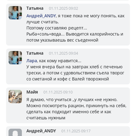
Татьяна
01.11.2025 09:02
Андрей_ANDY
, я тоже пока не могу понять, как
лучше считать.
Поэтому составляю рецепт...
Рыба+соль+вода... Выводится калорийность и
потом указываешь вес съеденной
Татьяна
01.11.2025 09:04
Лара
, как кому нравится...
У меня вчера был на завтрак хлеб с печенью
трески, а потом с удовольствием съела творог
со сметаной и кофе с Валей творожной
Майя
01.11.2025 09:10
Я думаю, что учиться ,,у лучших «не нужно.
Можно посмотреть рацион, прикинуть на себя,
сделать как подходит именно себе и как
считаешь нужным
Андрей_ANDY
01.11.2025 09:17