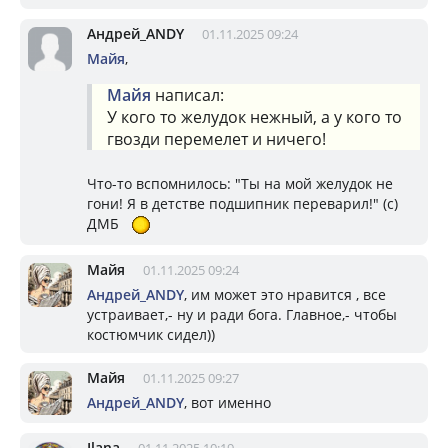
Андрей_ANDY
01.11.2025 09:24
Майя
,
Майя
написал:
У кого то желудок нежный, а у кого то
гвозди перемелет и ничего!
Что-то вспомнилось: "Ты на мой желудок не
гони! Я в детстве подшипник переварил!" (с)
ДМБ
Майя
01.11.2025 09:24
Андрей_ANDY
, им может это нравится , все
устраивает,- ну и ради бога. Главное,- чтобы
костюмчик сидел))
Майя
01.11.2025 09:27
Андрей_ANDY
, вот именно
Ilana