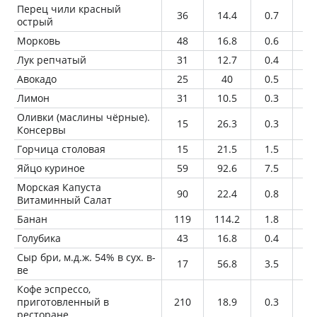
Перец чили красный
36
14.4
0.7
0.
острый
Морковь
48
16.8
0.6
0
Лук репчатый
31
12.7
0.4
0.
Авокадо
25
40
0.5
3.
Лимон
31
10.5
0.3
0
Оливки (маслины чёрные).
15
26.3
0.3
2.
Консервы
Горчица столовая
15
21.5
1.5
0.
Яйцо куриное
59
92.6
7.5
6.
Морская Капуста
90
22.4
0.8
0.
Витаминный Салат
Банан
119
114.2
1.8
0.
Голубика
43
16.8
0.4
0.
Сыр бри, м.д.ж. 54% в сух. в-
17
56.8
3.5
4.
ве
Кофе эспрессо,
приготовленный в
210
18.9
0.3
0.
ресторане