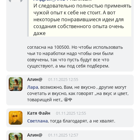
И следовательно полностью применять
чужой опыт к себе не стоит. А вот
некоторые понравившиеся идеи для
создания собственного опыта очень
даже
согласна на 100500. Но чтобы использовать
чьи то наработки надо чтобы они были
озвучены, так что пусть будут все что
существуют, а мы под себя подберем.
Алин@
01.11.2025 12:55
Лара
, возможно, Вам, не вкусно , другие могут
сочетать и вкусно, как говорят ,,на вкус и цвет,
товарищей нет,, 🤩🌹
Катя Файн
01.11.2025 12:55
Светлана
, тогда благодарят, а не хвалят.
Алин@
01.11.2025 12:57