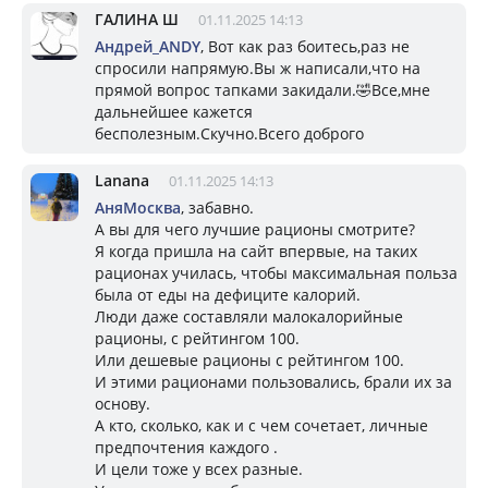
ГАЛИНА Ш
01.11.2025 14:13
Андрей_ANDY
, Вот как раз боитесь,раз не
спросили напрямую.Вы ж написали,что на
прямой вопрос тапками закидали.🤣Все,мне
дальнейшее кажется
бесполезным.Скучно.Всего доброго
Lanana
01.11.2025 14:13
АняМосква
, забавно.
А вы для чего лучшие рационы смотрите?
Я когда пришла на сайт впервые, на таких
рационах училась, чтобы максимальная польза
была от еды на дефиците калорий.
Люди даже составляли малокалорийные
рационы, с рейтингом 100.
Или дешевые рационы с рейтингом 100.
И этими рационами пользовались, брали их за
основу.
А кто, сколько, как и с чем сочетает, личные
предпочтения каждого .
И цели тоже у всех разные.