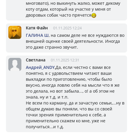
многовато), но выкинуть жалко, может дикому
коту отдам, который на участке у меня от
дворовых собак часто прячется
Катя Файн
01.11.2025 12:24
ГАЛИНА Ш
, на самом деле не все нуждаются во
внешней оценке своей деятельности. Иногда
это даже странно звучит.
Светлана
01.11.2025 12:31
Андрей_ANDY
,Да, если честно с вами все
понятно, я с удовольствием читают ваши
выкладки по приготовлению, чтобы было
вкусно, иногда ловлю себя на мысли что я же
это делала, но вот забыла..., о! а об этом не
знала, ну и т.д. и т.п.
Не всем по карману, да и зачастую семьи,...ну в
общем думаю вы поняли, что вы со своей
точки зрения применительно к себе, а
применительно скажем ко мне, уже не
получиться...и т.д.