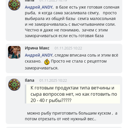
01.11.2025 10:19
Андрей_ANDY
, в базе есть уже готовая соленая
рыба, я когда сама засаливала сёмгу, просто
выбирала из общей базы семга малосольная
и не заморачивалась с высчитыванием соли.
Честно я даже не понимаю, зачем с этим
заморачиваться если есть готовая база
Ирина Макс
01.11.2025 10:22
Андрей_ANDY
, следом вписана соль и этим всё
сказано.
Просто не стала с рецептом
заморачиваться.
Ilana
01.11.2025 10:22
К готовым продуктам типа ветчины и
сыра вопросов нет, но как готовить по
20 - 40 г рыбы?????
можно рыбу приготовить большим куском , а
потом отрезать от неё нужный вес..