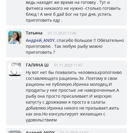
ведь находят же время на готовку . Тут и
фитнеса никакого не нужно -столько готовить
блюд ! А мне б дай Бог на три дня, успеть
приготовить еду .
Татьяна
01.11.2025 11:46
Андрей_ANDY
, спасибо большое !! Обязательно
приготовлю . Так любую рыбу можно
приготовить ?
ГАЛИНА Ш
01.11.2025 11:47
Ну вот нет бы похвалить человека,кропотливо
составляющего рационы.Эх .Поэтому я свои
рационы не публикую.Иринка молодец.И
продукты у нее простые ,не навороченные.А
рыбу она просто присаливает.И морскую
капусту с дрожжами я просто в салаты
добавляю.Иринка никого не призывает,жить
как она.Но консультирует желающих с
удовольствием
Андрей_ANDY
01.11.2025 11:50