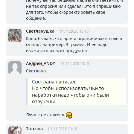
Почему вы так решили? Как вы считаете что я
не так спросил или сделал? Это я спрашиваю
для того, чтобы скорректировать своё
общение.
Светланушка
01.11.2025 13:13
Ilana
, бывает, что врачи ограничивают соль в
сутках . например, 3 грамма. И ее надо
высчитать из всех продуктов
Андрей_ANDY
01.11.2025 13:15
Светлана
,
Светлана
написал:
Но чтобы использовать чьи то
наработки надо чтобы они были
озвучены
Лучше не скажешь
Татьяна
01.11.2025 13:16