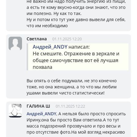
не важно им надо получить энергию из пищи,
а есть те кому вкусно-когда они знают, что это
им полезно. Ну как то так.
Ну и потом кто тут уже давно вывели для себя,
что им необходимо
Светлана
01.11.2025 12:20
Андрей_ANDY
написал:
Не смешите. Отражение в зеркале и
общее самочувствие вот её лучшая
похвала
Вы опять о себе подумали, не это конечно
тоже, но она женщина, а то что мы любим
ушами вывели чисто статистически!
ГАЛИНА Ш
01.11.2025 12:22
Андрей_ANDY
, А нельзя было просто спросить
Ирину,она бы просто Вам ответила.А то тут
масса подозрений прозвучало и про весы и
про отсутствие фото.На мой взгляд некрасиво