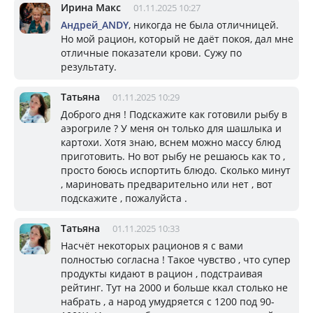
Ирина Макс
01.11.2025 10:27
Андрей_ANDY
, никогда не была отличницей.
Но мой рацион, который не даёт покоя, дал мне
отличные показатели крови. Сужу по
результату.
Татьяна
01.11.2025 10:29
Доброго дня ! Подскажите как готовили рыбу в
аэрогриле ? У меня он только для шашлыка и
картохи. Хотя знаю, вснем можно массу блюд
приготовить. Но вот рыбу не решаюсь как то ,
просто боюсь испортить блюдо. Сколько минут
, мариновать предварительно или нет , вот
подскажите , пожалуйста .
Татьяна
01.11.2025 10:33
Насчёт некоторых рационов я с вами
полностью согласна ! Такое чувство , что супер
продукты кидают в рацион , подстраивая
рейтинг. Тут на 2000 и больше ккал столько не
набрать , а народ умудряется с 1200 под 90-