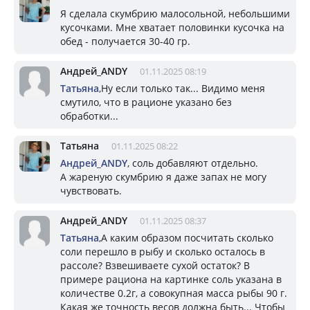
Я сделала скумбрию малосольной, небольшими
кусочками. Мне хватает половинки кусочка на
обед - получается 30-40 гр.
Андрей_ANDY
01.11.2025 08:19
Татьяна
,Ну если только так... Видимо меня
смутило, что в рационе указано без
обработки...
Татьяна
01.11.2025 08:22
Андрей_ANDY
, соль добавляют отдельно.
А жареную скумбрию я даже запах не могу
чувствовать.
Андрей_ANDY
01.11.2025 08:37
Татьяна
,А каким образом посчитать сколько
соли перешло в рыбу и сколько осталось в
рассоле? Взвешиваете сухой остаток? В
примере рациона на картинке соль указана в
количестве 0.2г, а совокупная масса рыбы 90 г.
Какая же точность весов должна быть... Чтобы