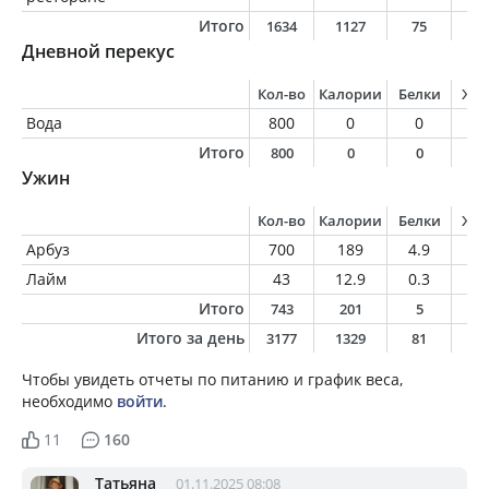
Итого
1634
1127
75
5
Дневной перекус
Кол-во
Калории
Белки
Жи
Вода
800
0
0
0
Итого
800
0
0
0
Ужин
Кол-во
Калории
Белки
Жи
Арбуз
700
189
4.9
0.
Лайм
43
12.9
0.3
0.
Итого
743
201
5
0
Итого за день
3177
1329
81
5
Чтобы увидеть отчеты по питанию и график веса,
необходимо
войти
.
11
160
Татьяна
01.11.2025 08:08