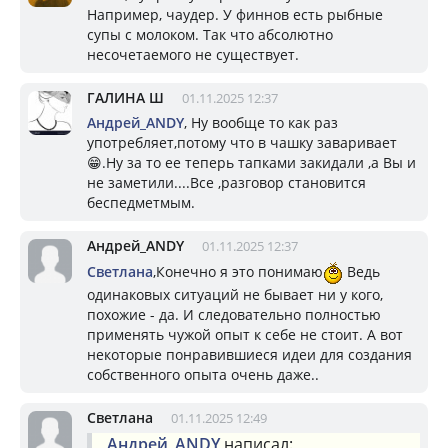
Например, чаудер. У финнов есть рыбные
супы с молоком. Так что абсолютно
несочетаемого не существует.
ГАЛИНА Ш
01.11.2025 12:37
Андрей_ANDY
, Ну вообще то как раз
употребляет,потому что в чашку заваривает
😁.Ну за то ее теперь тапками закидали ,а Вы и
не заметили....Все ,разговор становится
беспедметмым.
Андрей_ANDY
01.11.2025 12:37
Светлана
,Конечно я это понимаю
Ведь
одинаковых ситуаций не бывает ни у кого,
похожие - да. И следовательно полностью
применять чужой опыт к себе не стоит. А вот
некоторые понравившиеся идеи для создания
собственного опыта очень даже..
Светлана
01.11.2025 12:49
Андрей_ANDY
написал: