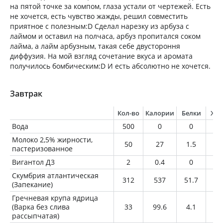
на пятой точке за компом, глаза устали от чертежей. Есть
не хочется, есть чувство жажды, решил совместить
приятное с полезным:D Сделал нарезку из арбуза с
лаймом и оставил на полчаса, арбуз пропитался соком
лайма, а лайм арбузным, такая себе двустороння
диффузия. На мой взгляд сочетание вкуса и аромата
получилось бомбическим:D И есть абсолютно не хочется.
Завтрак
Кол-во
Калории
Белки
Жи
Вода
500
0
0
0
Молоко 2,5% жирности,
50
27
1.5
1.
пастеризованное
Вигантол Д3
2
0.4
0
0
Скумбрия атлантическая
312
537
51.7
36
(Запекание)
Гречневая крупа ядрица
(Варка без слива
33
99.6
4.1
1.
рассыпчатая)