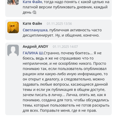
Катя Файн
, тогда надо понять с какой целью на
платной версии публиковать дневник, каждый
день 🤔
Катя Файн
01.11.2025 13:56
Светланушка
, публичная активность часто
дисциплинирует. Ну, и общение, конечно.
Андрей_ANDY
01.11.2025 14:07
ГАЛИНА Ш
,Странно, почему боитесь... Я не
боюсь, ведь я же не спрашиваю что-то
неприличное, и не оскорбляю никого. Просто
понимаю так, если пользователь опубликовал
рацион или какую-либо иную информацию, то
он открыт к диалогу, а следовательно, можно
задавать любые вопросы, касающиеся данной
темы и если уж публикация в общем доступе,
зачем писать в личку... Личка, опять же, как я
понимаю, создана для того, чтобы обсуждались
темы, которые пользователь не готов раскрыть
для всех. Поправьте меня, где я не прав.