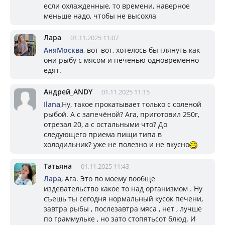
если охлажденные, то времени, наверное
меньше надо, чтобы не высохла
Лара
01.11.2025 11:07
АняМосква
, вот-вот, хотелось бы глянуть как
они рыбу с мясом и печенью одновременно
едят.
Андрей_ANDY
01.11.2025 11:15
Ilana
,Ну, такое прокатывает только с соленой
рыбой. А с запечёной? Ага, приготовил 250г,
отрезал 20, а с остальными что? До
следующего приема пищи типа в
холодильник? уже не полезно и не вкусно
Татьяна
01.11.2025 11:43
Лара
, Ага. Это по моему вообще
издевательство какое то над организмом . Ну
съешь ты сегодня нормальный кусок печени,
завтра рыбы , послезавтра мяса , нет , лучше
по граммульке , но зато стопятьсот блюд. И