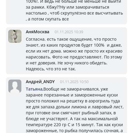
100%!. И ведь не больше не меньше не выйти
за рамки. Кбжу??Ну или заморачиваться
настолько , чтоб скрупулёзно все высчитывать
, а потом скупать все
АняМосква
01.11.2025 10:39
Согласна. есть такое ощущение, что просто
знают, из каких продуктов будет 100% и даже,
если их нет дома. можно же просто их красиво
нарисовать. Фото не предоставляют. По этому
и нет доверия. Не хочу никого обидеть.
Надеюсь, что это не так.
Андрей_ANDY
01.11.2025 10:50
Татьяна
,Вообще не заморачивался, уже
заранее порезанные и замороженные куски
просто положил на решетку в аэрогриль туда
же для запаха дольки лимона и лавровый лист,
при готовке они смягчают рыбный запах, в
блюде не участвуют. А так на максимальной
температуре 220 гр С и 15 минут. Так как куски
замороженные, то рыбка получилась сочная, а