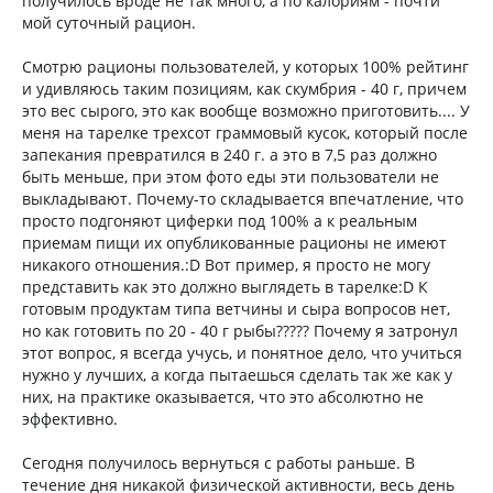
получилось вроде не так много, а по калориям - почти
мой суточный рацион.
Смотрю рационы пользователей, у которых 100% рейтинг
и удивляюсь таким позициям, как скумбрия - 40 г, причем
это вес сырого, это как вообще возможно приготовить.... У
меня на тарелке трехсот граммовый кусок, который после
запекания превратился в 240 г. а это в 7,5 раз должно
быть меньше, при этом фото еды эти пользователи не
выкладывают. Почему-то складывается впечатление, что
просто подгоняют циферки под 100% а к реальным
приемам пищи их опубликованные рационы не имеют
никакого отношения.:D Вот пример, я просто не могу
представить как это должно выглядеть в тарелке:D К
готовым продуктам типа ветчины и сыра вопросов нет,
но как готовить по 20 - 40 г рыбы????? Почему я затронул
этот вопрос, я всегда учусь, и понятное дело, что учиться
нужно у лучших, а когда пытаешься сделать так же как у
них, на практике оказывается, что это абсолютно не
эффективно.
Сегодня получилось вернуться с работы раньше. В
течение дня никакой физической активности, весь день