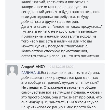
калий/натрий, клетчатка и вписаться в
калории, все остальное не волнует, на
сегодняшний день, что будет завтра не знаю,
если для здоровья потребуется, то буду
добиваться и других параметров.
Да и что касается "знают из каких продуктов..."
тут знать ничего не надо открыли вечерком
приложение и начали составлять исходя из
того что у вас есть в наличии или что вы
можете купить, посидели "поиграли" с
количеством способом приготовления,
остается только исполнять то что посчитано.
Андрей_ANDY
01.11.2025 12:09
ГАЛИНА Ш
,Вы серьезно считаете, что Ирина,
добившаяся таких результатов (для меня так
это вообще за гранью), нуждается в похвале?
Не смешите. Отражение в зеркале и общее
самочувствие вот её лучшая похвала. А слова -
это просто слова, она и так знает про себя, что
она молодец. И, заметьте, я ни в коем случае
не критиковал её рацион, мне просто было