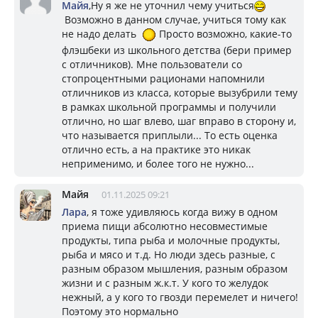
Майя
,Ну я же не уточнил чему учиться
Возможно в данном случае, учиться тому как
не надо делать
Просто возможно, какие-то
флэшбеки из школьного детства (бери пример
с отличников). Мне пользователи со
стопроцентными рационами напомнили
отличников из класса, которые вызубрили тему
в рамках школьной программы и получили
отлично, но шаг влево, шаг вправо в сторону и,
что называется приплыли... То есть оценка
отлично есть, а на практике это никак
неприменимо, и более того не нужно...
Майя
01.11.2025 09:21
Лара
, я тоже удивляюсь когда вижу в одном
приема пищи абсолютно несовместимые
продукты, типа рыба и молочные продукты,
рыба и мясо и т.д. Но люди здесь разные, с
разным образом мышления, разным образом
жизни и с разным ж.к.т. У кого то желудок
нежный, а у кого то гвозди перемелет и ничего!
Поэтому это нормально