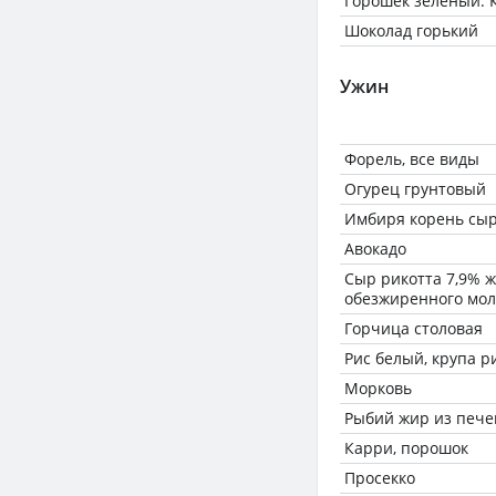
Горошек зеленый. 
Шоколад горький
Ужин
Форель, все виды
Огурец грунтовый
Имбиря корень сы
Авокадо
Сыр рикотта 7,9% ж
обезжиренного молок
Горчица столовая
Рис белый, крупа р
Морковь
Рыбий жир из пече
Карри, порошок
Просекко