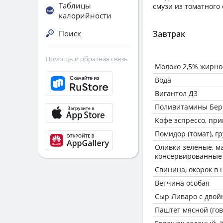
Таблицы
смузи из томатного 
калорийности
Поиск
Завтрак
Помощь и обратная связь
Молоко 2,5% жирно
Вода
Вигантол Д3
Поливитамины Бер
Кофе эспрессо, пр
Помидор (томат), г
Оливки зеленые, м
консервированные
Свинина, окорок в
Ветчина особая
Сыр Ливаро с дво
Паштет мясной (гов