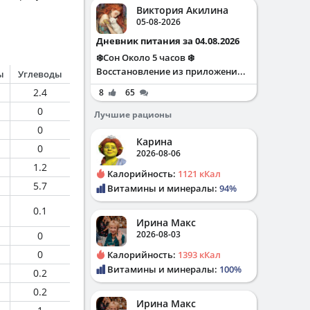
Виктория Акилина
05-08-2026
Дневник питания за 04.08.2026
❄️Сон Около 5 часов ❄️
Восстановление из приложени...
ы
Углеводы
2.4
8
65
0
Лучшие рационы
0
Карина
0
2026-08-06
1.2
Калорийность:
1121 кКал
5.7
Витамины и минералы:
94%
0.1
Ирина Макс
2026-08-03
0
0
Калорийность:
1393 кКал
Витамины и минералы:
100%
0.2
0.2
Ирина Макс