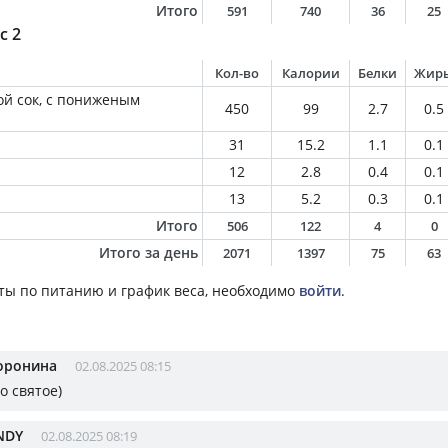
Итого
591
740
36
25
с 2
Кол-во
Калории
Белки
Жир
й сок, с пониженым
450
99
2.7
0.5
31
15.2
1.1
0.1
12
2.8
0.4
0.1
13
5.2
0.3
0.1
Итого
506
122
4
0
Итого за день
2071
1397
75
63
ты по питанию и график веса, необходимо
войти
.
оронина
02.08.2025 08:15
о святое)
NDY
02.08.2025 08:19