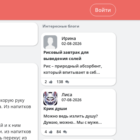
Войти
Интересные блоги
Ирина
02-08-2026
Рисовый завтрак для
выведения солей
Рис – природный абсорбент,
который впитывает в себ...
2
138
Лиса
скорую руку
07-08-2026
а. Из напитков
Крик души
Можно ведь излить душу?
Думаю, можно.. Мы с муже...
й и к ним
и. из напитков
4
84
ь перекус из