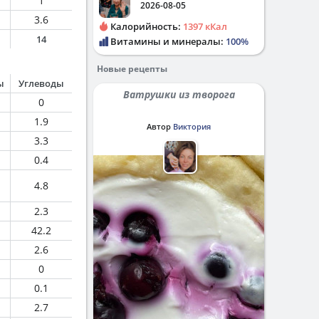
1
2026-08-05
3.6
Калорийность:
1397 кКал
14
Витамины и минералы:
100%
Новые рецепты
ы
Углеводы
Ватрушки из творога
0
1.9
Автор
Виктория
3.3
0.4
4.8
2.3
42.2
2.6
0
0.1
2.7