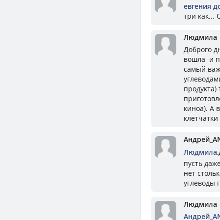
евгения д
три как...
Людмила
Доброго дн
вошла и п
самый важ
углеводами
продукта)
приготовл
киноа). А 
клетчатки
Андрей_A
Людмила
пусть даж
нет стольк
углеводы 
Людмила
Андрей_A