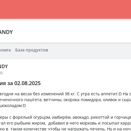
ANDY
книга
База продуктов
NDY
45
я за 02.08.2025
егодня на весах без изменений 98 кг. С утра есть аппетит:D На 
печеночного паштета, ветчины, окорока помидора, оливок и сыр
 шоколадом:D
теры с форелькй огурцом, имбирём, авокадо, рикоттой и горчице
тал его рыбьим жиром, добавил в него морковь и посыпал карр
 но в таком количестве чтобы не нагружать печень. Ну и на ноч