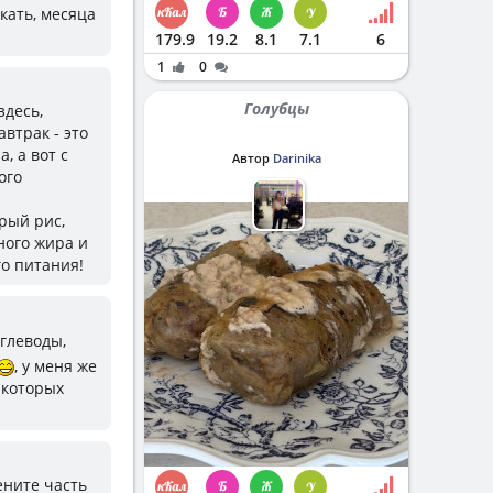
акать, месяца
179.9
19.2
8.1
7.1
6
1
0
Голубцы
здесь,
втрак - это
, а вот с
Автор
Darinika
ого
рый рис,
много жира и
го питания!
углеводы,
, у меня же
 которых
ените часть