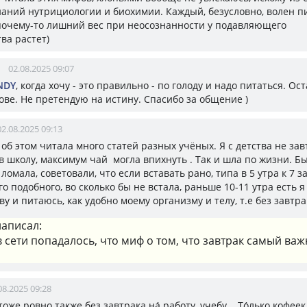
наний нутрициологии и биохимии. Каждый, безусловно, волен пи
 почему-то лишний вес при неосознанности у подавляющего
ва растет)
02.08.2025 09:07
NDY
, когда хочу - это правильно - по голоду и надо питаться. Ос
ове. Не претендую на истину. Спасибо за общение )
02.08.2025 09:13
 об этом читала много статей разных учёных. Я с детства не зав
в школу, максимум чай могла впихнуть . Так и шла по жизни. Б
 ломала, советовали, что если вставать рано, типа в 5 утра к 7 
го подобного, во сколько бы не встала, раньше 10-11 утра есть я
у и питаюсь, как удобно моему организму и телу, т.е без завтра
аписал:
в сети попадалось, что миф о том, что завтрак самый в
08.2025 09:28
 тоже ровно также без завтрака на́ работу, учебу... То́лько кофеек