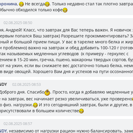
оронина
,
Не всегда
. Только недавно стал так плотно завтр
 Обычно обходился только кофе
02.08.2025 08:50
я, Андрей! Класс, что завтрак для Вас теперь важен. Я новичок 
ервым попался Ваш завтрак) Разрешите прокомментировать? За
ный и большой прием пищи. У вас в тарелке много белка и жира
 проблемно) важно на завтрак и обед добавить 100-120 г (готов
 так называемых медленных углеводов (к примеру - геркулес с
ением в 15-20 мин, гречка, пшено, макароны твердых сортов, бу
вот на ужин, если вы снижаете вес достаточно только белка, не
 в виде овощей. Хорошего Вам дня и успехов на пути осознанно
NDY
02.08.2025 08:53
,Доброго дня. Спасибо
. Просто, когда я добавляю медленные 
е на завтрак, вес начинает резко увеличиваться, уже проверено
о физ. нагрузки.
И это сегодняшний завтрак, были и другие, в
присутствовали в большем количестве
02.08.2025 08:57
NDY
, независимо от нагрузки рацион нужно балансировать. зам