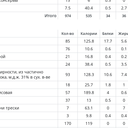
Консервы
15
6
0.5
0
7.5
40.4
0.5
2.7
Итого
974
535
34
36
Кол-во
Калории
Белки
Жир
85
125.8
17.7
5.6
76
10.6
0.6
0.1
рой
21
16.8
0.4
0.2
24
38.4
0.5
3.5
ирности, из частично
93
128.3
10.6
7.4
а, м.д.ж. 31% в сух. в-ве
18
25.7
1.8
1
исовая
57
189.8
4
0.6
37
13
0.5
0
ни трески
7
63.1
0
7
3
9.8
0.4
0.4
170
119
0
0