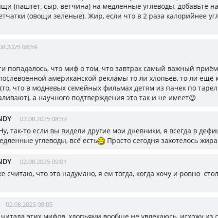
щи (паштет, сыр, ветчина) на медленные углеводы, добавьте на
етчатки (овощи зеленые). Жир, если что в 2 раза калорийнее уг
08.2025 08:59
ети попадалось, что миф о том, что завтрак самый важный приё
 послевоенной американской рекламы то ли хлопьев, то ли ещё к
 (то, что в модневых семейных фильмах детям из пачек по таре
аливают), а научного подтверждения это так и не имеет😉
NDY
02.08.2025 08:59
,Ну, так-то если вы видели другие мои дневники, я всегда в дефи
едленные углеводы, всё есть
Просто сегодня захотелось жира
NDY
02.08.2025 09:01
же считаю, что это надумано, я ем тогда, когда хочу и ровно стол
02.08.2025 09:05
е читала этих мифов, хлопьями вообще не увлекаюсь, исхожу из 