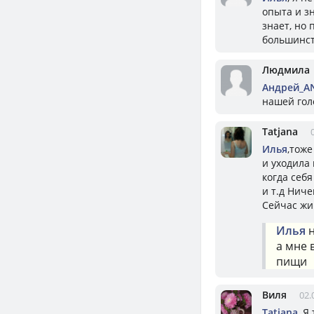
опыта и з
знает, но
большинст
Людмила
Андрей_A
нашей гол
Tatjana
Илья
,тоже
и уходила 
когда себя
и т.д Ниче
Сейчас жив
Илья
н
а мне 
пищи
Виля
02.
Tatjana
, Я