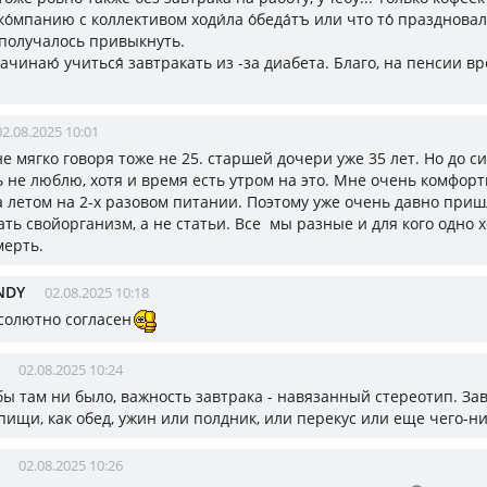
ко́мпанию с коллективом ходи́ла о́беда́тъ или что то́ празднова
 получалось привыкнуть.
начинаю́ учиться́ завтракать из -за диабета. Благо, на пенсии в
02.08.2025 10:01
не мягко говоря тоже не 25. старшей дочери уже 35 лет. Но до с
ь не люблю, хотя и время есть утром на это. Мне очень комфорт
а летом на 2-х разовом питании. Поэтому уже очень давно пришл
ть свойорганизм, а не статьи. Все мы разные и для кого одно 
мерть.
NDY
02.08.2025 10:18
солютно согласен
02.08.2025 10:24
 бы там ни было, важность завтрака - навязанный стереотип. За
пищи, как обед, ужин или полдник, или перекус или еще чего-ни
02.08.2025 10:26