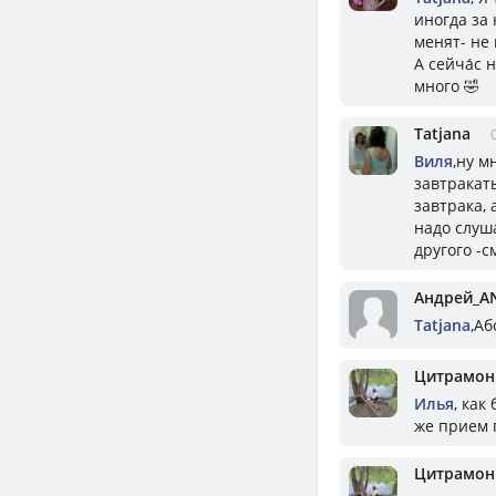
иногда за 
менят- не
А сейча́с 
много 🤣
Tatjana
Виля
,ну м
завтракат
завтрака, 
надо слуша
другого -с
Андрей_A
Tatjana
,Аб
Цитрамон
Илья
, как
же прием 
Цитрамон