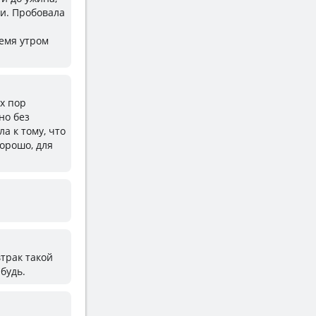
ли. Пробовала
ремя утром
их пор
но без
а к тому, что
хорошо, для
втрак такой
будь.