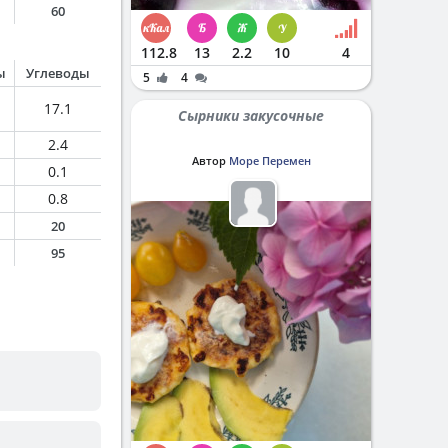
60
112.8
13
2.2
10
4
ы
Углеводы
5
4
17.1
Сырники закусочные
2.4
Автор
Море Перемен
0.1
0.8
20
95