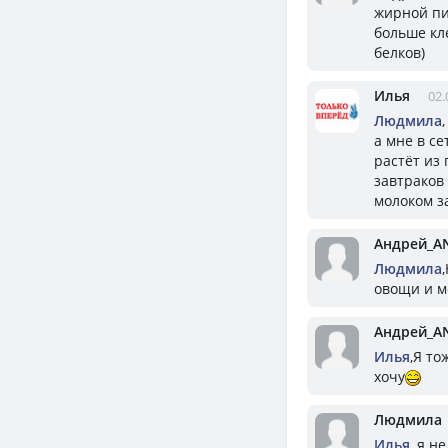
жирной пи
больше кл
белков)
Илья
02.
Людмила
,
а мне в с
растёт из
завтраков
молоком з
Андрей_A
Людмила
овощи и м
Андрей_A
Илья
,Я то
хочу
Людмила
Илья
, я н