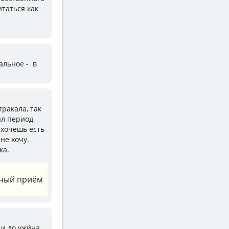
таться как
тальное - в
тракала, так
ыл период,
захочешь есть
 не хочу.
ка.
ажный приём
 и до ужи́на,