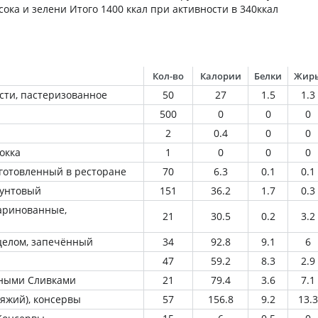
сока и зелени Итого 1400 ккал при активности в 340ккал
Кол-во
Калории
Белки
Жир
сти, пастеризованное
50
27
1.5
1.3
500
0
0
0
2
0.4
0
0
окка
1
0
0
0
иготовленный в ресторане
70
6.3
0.1
0.1
рунтовый
151
36.2
1.7
0.3
аринованные,
21
30.5
0.2
3.2
 целом, запечённый
34
92.8
9.1
6
47
59.2
8.3
2.9
йными Сливками
21
79.4
3.6
7.1
яжий), консервы
57
156.8
9.2
13.3