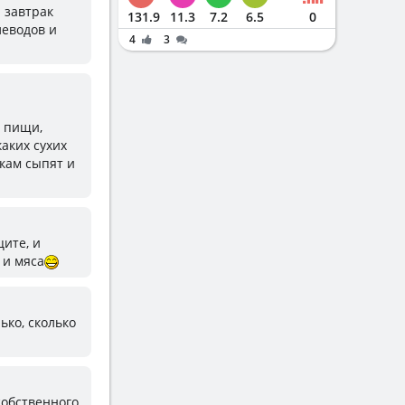
 завтрак
131.9
11.3
7.2
6.5
0
леводов и
4
3
м пищи,
аких сухих
лкам сыпят и
ците, и
 и мяса
ько, сколько
собственного