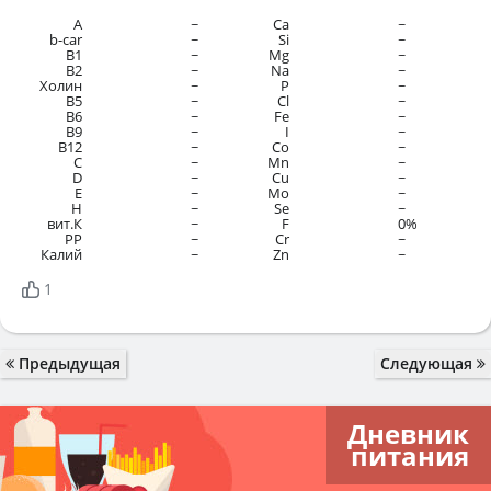
A
~
Ca
~
b-car
~
Si
~
В1
~
Mg
~
B2
~
Na
~
Холин
~
P
~
B5
~
Cl
~
B6
~
Fe
~
B9
~
I
~
B12
~
Co
~
C
~
Mn
~
D
~
Cu
~
E
~
Mo
~
H
~
Se
~
вит.К
~
F
0%
PP
~
Cr
~
Калий
~
Zn
~
1
Предыдущая
Следующая
Дневник
питания