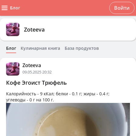
Войти
Блог
Zoteeva
Блог
Кулинарная книга
База продуктов
Zoteeva
09.05.2025 20:32
Кофе Эгоист Трюфель
Калорийность -
9 кКал
; белки -
0.1 г
; жиры -
0.4 г
;
углеводы -
0 г
на
100 г
.