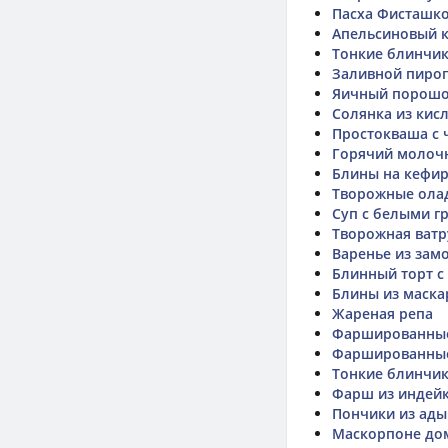
Пасха Фисташк
Апельсиновый к
Тонкие блинчик
Заливной пирог
Яичный порошо
Солянка из кис
Простокваша с 
Горячий молоч
Блины на кефир
Творожные олад
Суп с белыми г
Творожная ват
Варенье из зам
Блинный торт с
Блины из маска
Жареная репа
Фаршированные
Фаршированные
Тонкие блинчик
Фарш из индейк
Пончики из ады
Маскорпоне дом