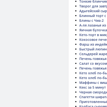
Тонкие блинчик
Творог для завт
Адыгейский сыр
Блинный торт с
Блины с Чиа-2
А-ля лазанья и
Яичная булочка
Кето-торт в ми
Кокосовое пече
Фарш из индейк
Быстрый люпин
Сельдерей жар
Печень говяжья
Салат со вкусо
Печень говяжья
Кето хлеб по-б
Кето хлеб по-б
Маффины с виш
Кекс за 5 минут
Черная смород
Спагетти шират
Приготовленный
Колбаса сыровя