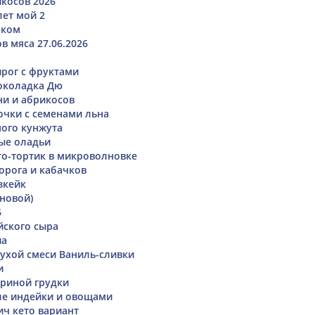
икосов 2026
ет мой 2
чком
в мяса 27.06.2026
рог с фруктами
околадка Дю
и и абрикосов
чки с семенами льна
ного кунжута
ые оладьи
о-тортик в микроволновке
орога и кабачков
зкейк
рновой)
6
йского сыра
иа
ухой смеси Ваниль-сливки
и
риной грудки
ле индейки и овощами
ч кето вариант