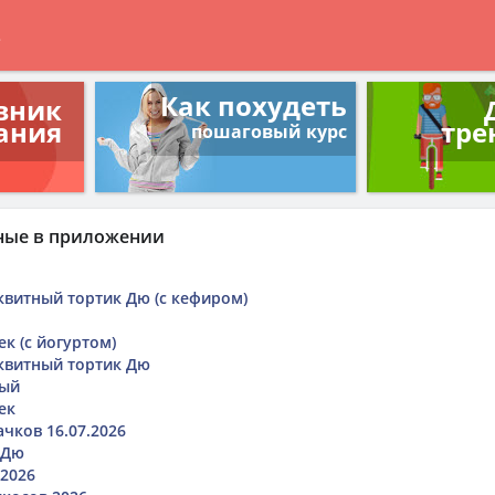
в
Как похудеть
вник
ания
тре
пошаговый курс
ные в приложении
витный тортик Дю (с кефиром)
к (с йогуртом)
квитный тортик Дю
вый
ек
чков 16.07.2026
 Дю
2026