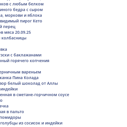
чков с любым белком
риного бедра с сыром
на, моркови и яблока
видимый пирог Кето
й перец
в мяса 20.09.25
и колбасницы
авка
зски с баклажанами
ный горячего копчения
черничным вареньем
канка Пина Колада
вор белый шоколад от Аллы
 индейки
енная в сметане-горчичном соусе
зо
ачка
ая в пальто
 помидоры
голубцы из сосисок и индейки