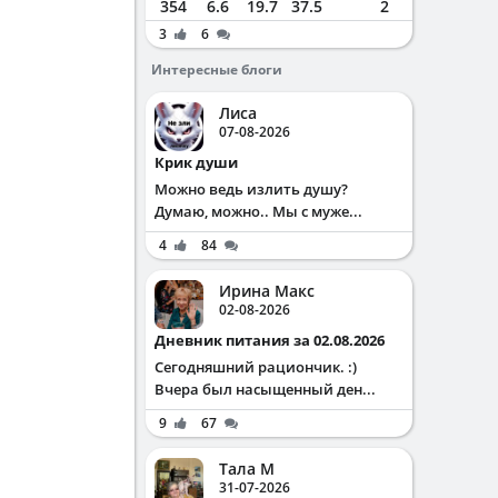
354
6.6
19.7
37.5
2
3
6
Интересные блоги
Лиса
07-08-2026
Крик души
Можно ведь излить душу?
Думаю, можно.. Мы с муже...
4
84
Ирина Макс
02-08-2026
Дневник питания за 02.08.2026
Сегодняшний рациончик. :)
Вчера был насыщенный ден...
9
67
Тала М
31-07-2026