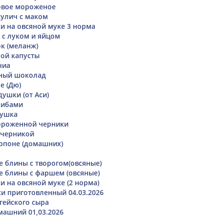
овое мороженое
улич с маком
и на овсяной муке 3 норма
 с луком и яйцом
к (меланж)
лой капусты
чиа
ный шоколад
е (Дю)
ушки (от Аси)
рибами
рушка
ороженной черники
 черникой
рпоне (домашних)
 блины с творогом(овсяные)
 блины с фаршем (овсяные)
и на овсяной муке (2 норма)
и приготовленный 04.03.2026
гейского сыра
ашний 01,03.2026