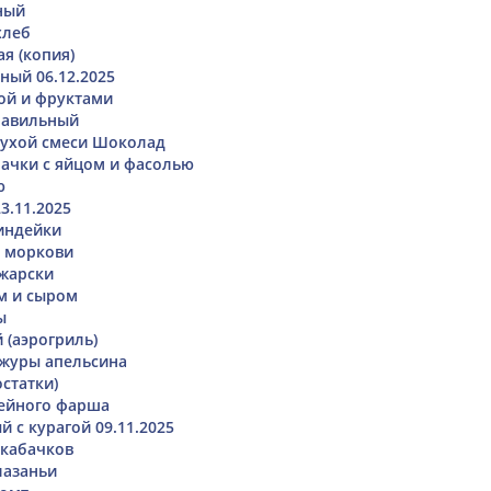
ный
хлеб
я (копия)
ный 06.12.2025
той и фруктами
равильный
сухой смеси Шоколад
ачки с яйцом и фасолью
ю
3.11.2025
индейки
й моркови
жарски
м и сыром
ы
(аэрогриль)
журы апельсина
остатки)
лейного фарша
 с курагой 09.11.2025
 кабачков
лазаньи