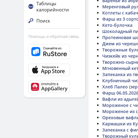
Варенье из абр
Таблицы
Меренговый рул
калорийности
Котлеты с каба
Фарш из 3 сорто
Поиск
Кето-булочка
Шоколадный пи
Помощь и обратная связь
Протеиновая ш
Джем из черешн
Творожные було
Чизкейк из чер
Творожно-сырн
Мгновенный кет
Запеканка из тв
Клубничный чи
Хлеб Палео (зе
Фарш 06.05.202
Вафли из адыге
Мороженое с ч
Мороженое из с
Ореховые вафл
Кармашки из Ку
Запеканка с фи
Творожный кули