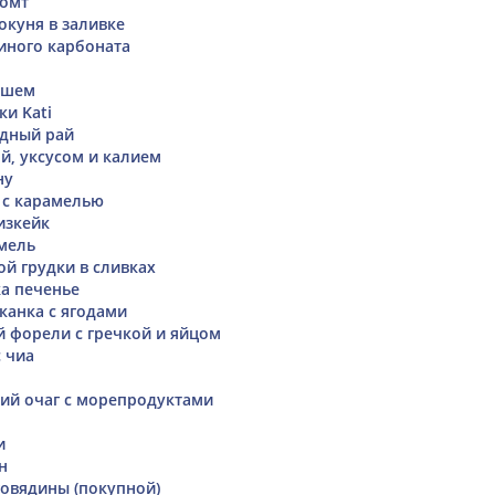
ромт
окуня в заливке
иного карбоната
ршем
ки Kati
одный рай
й, уксусом и калием
ну
 с карамелью
изкейк
мель
ой грудки в сливках
а печенье
канка с ягодами
й форели с гречкой и яйцом
с чиа
кий очаг с морепродуктами
и
н
говядины (покупной)