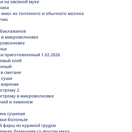
и на овсяной муке
рака
 микс из топленого и обычного молока
 чиа
з баклажанов
 в микроволновке
кроволновке
нье
и приготовленный 1.02.2026
овый хлеб
енный
 в сметане
м суши
 жареная
ыстрому 2
ыстрому в микроволновке
ней и лимоном
ина сушеная
аки болоньзе
 фарш из куриной грудки
леная Домашняя со вкусом меда