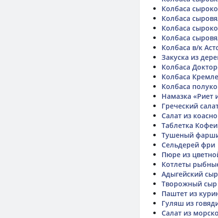
Колбаса сыроко
Колбаса сыровя
Колбаса сыроко
Колбаса сыровя
Колбаса в/к Аст
Закуска из дер
Колбаса Доктор
Колбаса Кремле
Колбаса полуко
Намазка «Риет 
Греческий сала
Салат из коасн
Таблетка Кофеи
Тушеный фарши
Сельдерей фри
Пюре из цветной
Котлеты рыбные
Адыгейский сыр 
Творожный сыр
Паштет из кури
Гуляш из говяд
Салат из морск