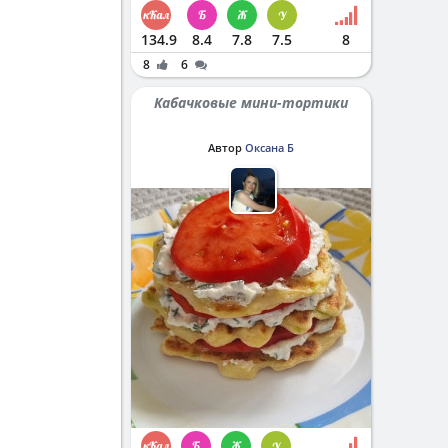
134.9
8.4
7.8
7.5
8
8
6
Кабачковые мини-тортики
Автор
Оксана Б