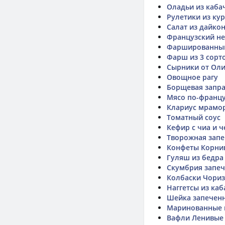
Оладьи из каба
Рулетики из ку
Салат из дайко
Французский не
Фаршированны
Фарш из 3 сорто
Сырники от Ол
Овощное рагу
Борщевая запр
Мясо по-францу
Клариус мрамор
Томатный соус
Кефир с чиа и 
Творожная запе
Конфеты Корни
Гуляш из бедра
Скумбрия запеч
Колбаски Чори
Наггетсы из каб
Шейка запеченн
Маринованные
Вафли Ленивые 