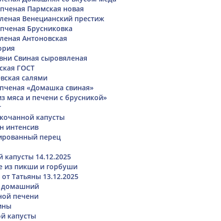
пченая Пармская новая
леная Венецианский престиж
пченая Брусниковка
леная Антоновская
ория
евни Свиная сыровяленая
ская ГОСТ
вская салями
пченая «Домашка свиная»
из мяса и печени с брусникой»
т
окочанной капусты
н интенсив
рованный перец
 капусты 14.12.2025
 из пикши и горбуши
от Татьяны 13.12.2025
 домашний
ной печени
ины
ой капусты