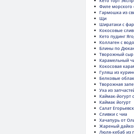
Кето торт Эксп
Филе морского 
Гармошка из св
Щи
Ширатаки с фа
Кокосовые слив
Кето пудинг Яг
Коллаген с водо
Блины по Дюка
Творожный сыр
Карамельный ч
Кокосовая кара
Гуляш из курин
Белковые облак
Творожная запе
Уха из запчасте
Каймак-йогурт 
Каймак йогурт
Салат Егорьевс
Сливки с чиа
Хачапурь от Ол
Жареный дайко
Люля-кебаб из 