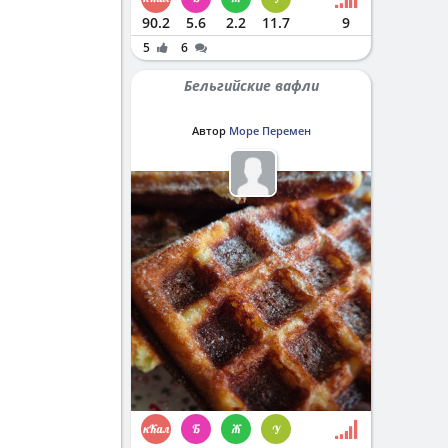
90.2
5.6
2.2
11.7
9
5
6
Бельгийские вафли
Автор
Море Перемен