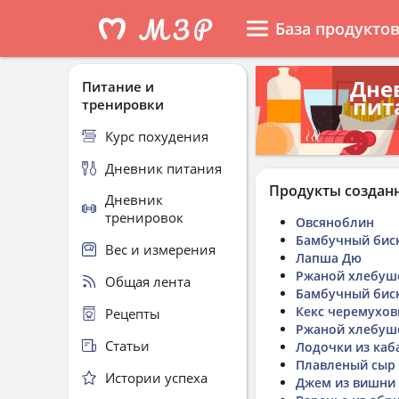
База продукто
Дне
Питание и
пит
тренировки
Курс похудения
Дневник питания
Продукты создан
Дневник
тренировок
Овсяноблин
Бамбучный биск
Вес и измерения
Лапша Дю
Ржаной хлебуше
Общая лента
Бамбучный бис
Кекс черемухо
Рецепты
Ржаной хлебуш
Статьи
Лодочки из каба
Плавленый сыр
Истории успеха
Джем из вишни 