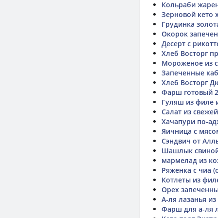
Кольраби жаре
Зерновой кето 
Грудинка золота
Окорок запечен
Десерт с рикот
Хлеб Восторг п
Мороженое из 
Запеченные каб
Хлеб Восторг Д
Фарш готовый 2
Гуляш из филе 
Салат из свеже
Хачапури по-ад
Яичница с мясо
Сэндвич от Алл
Шашлык свиной 
мармелад из ко
Ряженка с чиа (
Котлеты из фи
Орех запеченный
А-ля лазанья из
Фарш для а-ля 