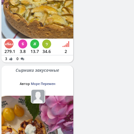
279.1
3.8
13.7
34.6
2
3
0
Сырники закусочные
Автор
Море Перемен