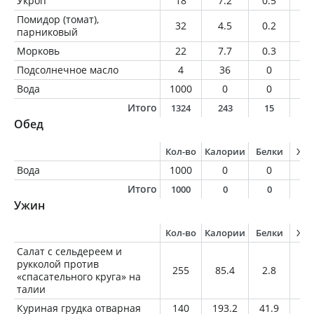
Укроп
18
7.2
0.5
0.
Помидор (томат),
32
4.5
0.2
0
парниковый
Морковь
22
7.7
0.3
0
Подсолнечное масло
4
36
0
4
Вода
1000
0
0
0
Итого
1324
243
15
1
Обед
Кол-во
Калории
Белки
Жи
Вода
1000
0
0
0
Итого
1000
0
0
0
Ужин
Кол-во
Калории
Белки
Жи
Салат с сельдереем и
рукколой против
255
85.4
2.8
4.
«спасательного круга» на
талии
Куриная грудка отварная
140
193.2
41.9
2.