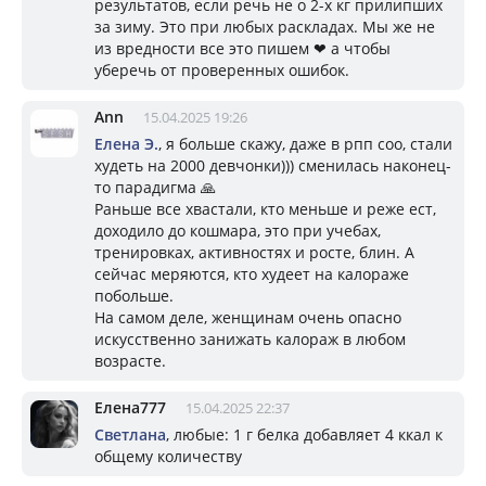
результатов, если речь не о 2-х кг прилипших
за зиму. Это при любых раскладах. Мы же не
из вредности все это пишем ❤ а чтобы
уберечь от проверенных ошибок.
Ann
15.04.2025 19:26
Елена Э.
, я больше скажу, даже в рпп соо, стали
худеть на 2000 девчонки))) сменилась наконец-
то парадигма 🙏
Раньше все хвастали, кто меньше и реже ест,
доходило до кошмара, это при учебах,
тренировках, активностях и росте, блин. А
сейчас меряются, кто худеет на калораже
побольше.
На самом деле, женщинам очень опасно
искусственно занижать калораж в любом
возрасте.
Елена777
15.04.2025 22:37
Светлана
, любые: 1 г белка добавляет 4 ккал к
общему количеству