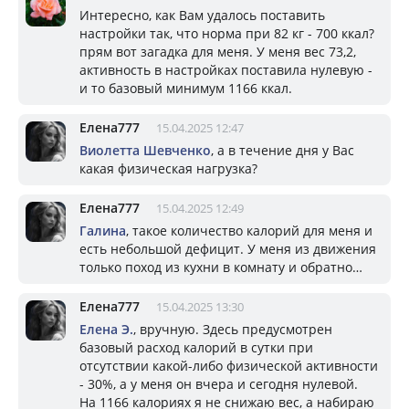
Интересно, как Вам удалось поставить
настройки так, что норма при 82 кг - 700 ккал?
прям вот загадка для меня. У меня вес 73,2,
активность в настройках поставила нулевую -
и то базовый минимум 1166 ккал.
Елена777
15.04.2025 12:47
Виолетта Шевченко
, а в течение дня у Вас
какая физическая нагрузка?
Елена777
15.04.2025 12:49
Галина
, такое количество калорий для меня и
есть небольшой дефицит. У меня из движения
только поход из кухни в комнату и обратно…
Елена777
15.04.2025 13:30
Елена Э.
, вручную. Здесь предусмотрен
базовый расход калорий в сутки при
отсутствии какой-либо физической активности
- 30%, а у меня он вчера и сегодня нулевой.
На 1166 калориях я не снижаю вес, а набираю