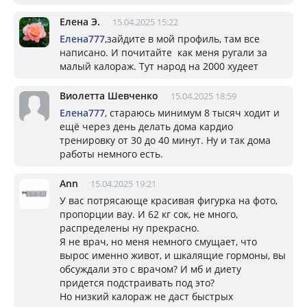
Елена Э.
15.04.2025 15:22
Елена777
,зайдите в мой профиль, там все
написано. И почитайте как меня ругали за
малый калораж. Тут народ на 2000 худеет
Виолетта Шевченко
15.04.2025 18:59
Елена777
, стараюсь минимум 8 тысяч ходит и
ещё через день делать дома кардио
тренировку от 30 до 40 минут. Ну и так дома
работы немного есть.
Ann
15.04.2025 19:21
У вас потрясающе красивая фигурка на фото,
пропорции вау. И 62 кг сок, не много,
распределены ну прекрасно.
Я не врач, но меня немного смущает, что
вырос именно живот, и шкалящие гормоны, вы
обсуждали это с врачом? И мб и диету
придется подстраивать под это?
Но низкий калораж не даст быстрых