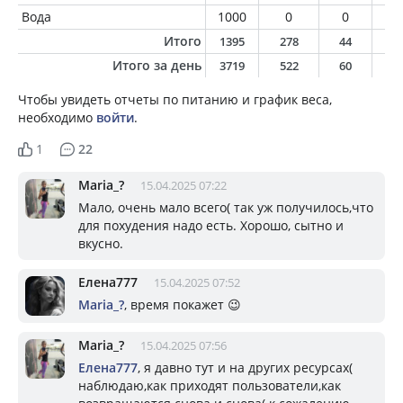
Вода
1000
0
0
0
Итого
1395
278
44
7
Итого за день
3719
522
60
2
Чтобы увидеть отчеты по питанию и график веса,
необходимо
войти
.
1
22
Mariа_?
15.04.2025 07:22
Мало, очень мало всего( так уж получилось,что
для похудения надо есть. Хорошо, сытно и
вкусно.
Елена777
15.04.2025 07:52
Mariа_?
, время покажет 😉
Mariа_?
15.04.2025 07:56
Елена777
, я давно тут и на других ресурсах(
наблюдаю,как приходят пользователи,как