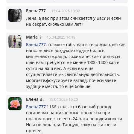
Елена777
15.04.2025 13:32
Лена, а вес при этом снижается у Вас? И если
не секрет, сколько Вам лет?
Mariа_?
15.04.2025 14:19
Елена777
, только чтобы ваше тело жило, лёгкие
наполнялись воздухом,сердце билось,
кишечник сокращался,химические процессы
шли вам требуется не менее 1300-1400 кал в
сутки на ваш вес. А если вы ещё
осуществляете мыслительную деятельность,
моргаете,фокусируете взгляд, почесываете
зудящие места, то ещё больше.
Елена Э.
15.04.2025 15:20
Елена777
,1166 ккал - это базовый расход
организма на жизненные процессы при
полном покое, то есть 24 часа неподвижности.
Но я не лежачая. Танцую, хожу на фитнес и
прочее.