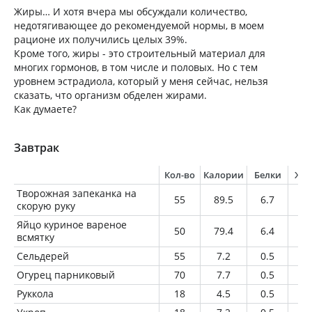
Жиры… И хотя вчера мы обсуждали количество,
недотягивающее до рекомендуемой нормы, в моем
рационе их получились целых 39%.
Кроме того, жиры - это строительный материал для
многих гормонов, в том числе и половых. Но с тем
уровнем эстрадиола, который у меня сейчас, нельзя
сказать, что организм обделен жирами.
Как думаете?
Завтрак
Кол-во
Калории
Белки
Жи
Творожная запеканка на
55
89.5
6.7
4.
скорую руку
Яйцо куриное вареное
50
79.4
6.4
5.
всмятку
Сельдерей
55
7.2
0.5
0.
Огурец парниковый
70
7.7
0.5
0.
Руккола
18
4.5
0.5
0.