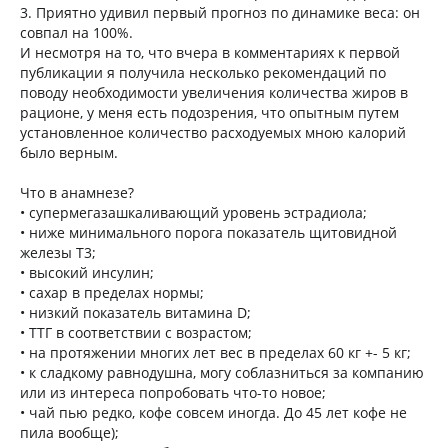
3. Приятно удивил первый прогноз по динамике веса: он
совпал на 100%.
И несмотря на то, что вчера в комментариях к первой
публикации я получила несколько рекомендаций по
поводу необходимости увеличения количества жиров в
рационе, у меня есть подозрения, что опытным путем
установленное количество расходуемых мною калорий
было верным.
Что в анамнезе?
• супермегазашкаливающий уровень эстрадиола;
• ниже минимального порога показатель щитовидной
железы Т3;
• высокий инсулин;
• сахар в пределах нормы;
• низкий показатель витамина D;
• ТТГ в соответствии с возрастом;
• на протяжении многих лет вес в пределах 60 кг +- 5 кг;
• к сладкому равнодушна, могу соблазниться за компанию
или из интереса попробовать что-то новое;
• чай пью редко, кофе совсем иногда. До 45 лет кофе не
пила вообще);