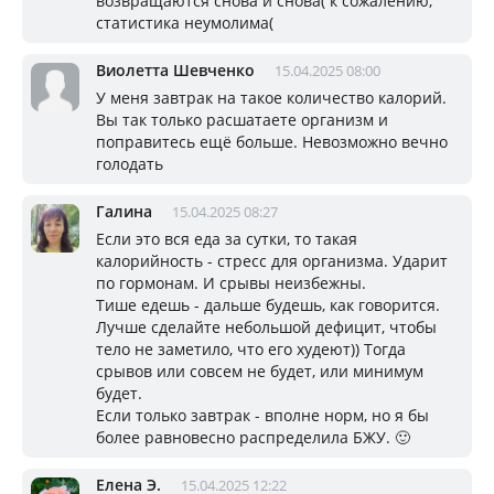
возвращаются снова и снова( к сожалению,
статистика неумолима(
Виолетта Шевченко
15.04.2025 08:00
У меня завтрак на такое количество калорий.
Вы так только расшатаете организм и
поправитесь ещё больше. Невозможно вечно
голодать
Галина
15.04.2025 08:27
Если это вся еда за сутки, то такая
калорийность - стресс для организма. Ударит
по гормонам. И срывы неизбежны.
Тише едешь - дальше будешь, как говорится.
Лучше сделайте небольшой дефицит, чтобы
тело не заметило, что его худеют)) Тогда
срывов или совсем не будет, или минимум
будет.
Если только завтрак - вполне норм, но я бы
более равновесно распределила БЖУ. 🙂
Елена Э.
15.04.2025 12:22