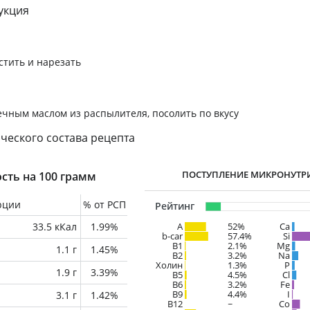
укция
тить и нарезать
чным маслом из распылителя, посолить по вкусу
ческого состава рецепта
ПОСТУПЛЕНИЕ МИКРОНУТР
сть на 100 грамм
рции
% от РСП
Рейтинг
33.5 кКал
1.99%
A
52%
Ca
b-car
57.4%
Si
В1
2.1%
Mg
1.1 г
1.45%
B2
3.2%
Na
Холин
1.3%
P
1.9 г
3.39%
B5
4.5%
Cl
B6
3.2%
Fe
B9
4.4%
I
3.1 г
1.42%
B12
~
Co