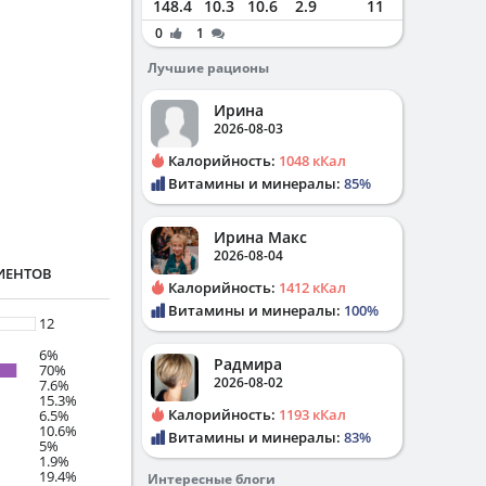
148.4
10.3
10.6
2.9
11
0
1
Лучшие рационы
Ирина
2026-08-03
Калорийность:
1048 кКал
Витамины и минералы:
85%
Ирина Макс
2026-08-04
ИЕНТОВ
Калорийность:
1412 кКал
Витамины и минералы:
100%
12
6%
Радмира
70%
2026-08-02
7.6%
15.3%
Калорийность:
1193 кКал
6.5%
10.6%
Витамины и минералы:
83%
5%
1.9%
19.4%
Интересные блоги