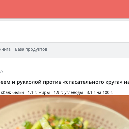
7
книга
База продуктов
39
реем и рукколой против «спасательного круга» н
 кКал
; белки -
1.1 г
; жиры -
1.9 г
; углеводы -
3.1 г
на
100 г
.