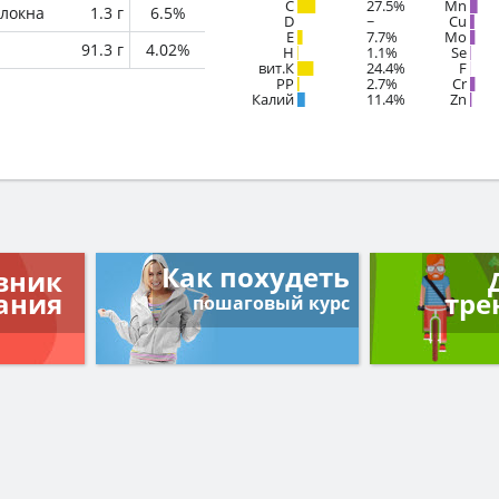
C
27.5%
Mn
локна
1.3 г
6.5%
D
~
Cu
E
7.7%
Mo
91.3 г
4.02%
H
1.1%
Se
вит.К
24.4%
F
PP
2.7%
Cr
Калий
11.4%
Zn
Как похудеть
вник
ания
тре
пошаговый курс