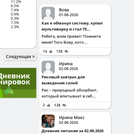
11.2%
6.5%
Вова
7.4%
0.9%
01-08-2026
0.3%
7.5%
Как я обманул систему, купил
2.3%
мультиварку и стал 75...
Ребята, всем привет! Помните
меня? Того Вову, кото...
14
138
Следующая
Ирина
02-08-2026
Дневник
Рисовый завтрак для
нировок
выведения солей
Рис – природный абсорбент,
который впитывает в себ...
2
138
Ирина Макс
02-08-2026
Дневник питания за 02.08.2026