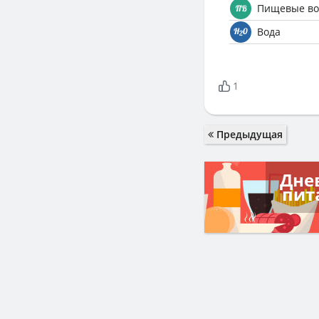
Пищевые во
Вода
1
Предыдущая
Дне
пит