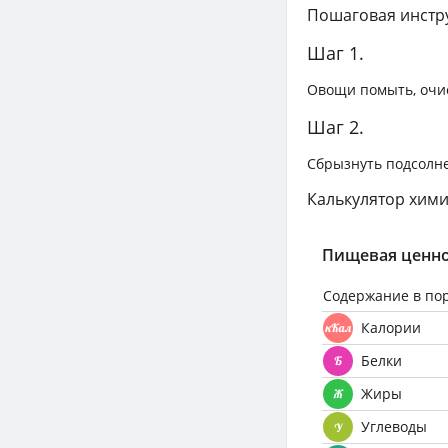
Пошаговая инстр
Шаг 1.
Овощи помыть, очис
Шаг 2.
Сбрызнуть подсолне
Калькулятор хими
Пищевая ценно
Содержание в по
Калории
Белки
Жиры
Углеводы