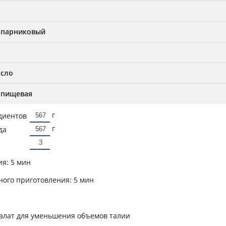
, парниковый
асло
 пищевая
г
диентов
г
да
ия:
5 мин
ного приготовления:
5 мин
алат для уменьшения объемов талии