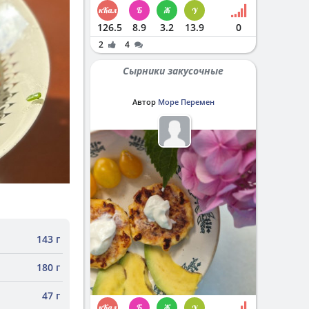
126.5
8.9
3.2
13.9
0
2
4
Сырники закусочные
Автор
Море Перемен
143 г
180 г
47 г