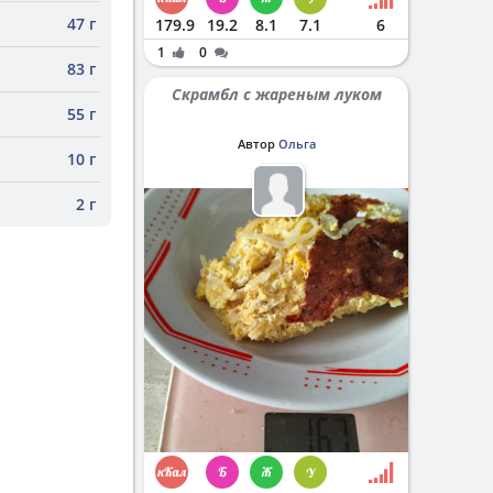
47 г
179.9
19.2
8.1
7.1
6
1
0
83 г
Скрамбл с жареным луком
55 г
Автор
Ольга
10 г
2 г