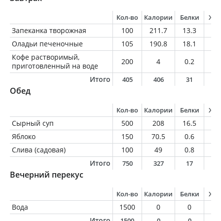
Кол-во
Калории
Белки
Жи
Запеканка творожная
100
211.7
13.3
8.
Оладьи печеночные
105
190.8
18.1
7.
Кофе растворимый,
200
4
0.2
0
приготовленный на воде
Итого
405
406
31
1
Обед
Кол-во
Калории
Белки
Жи
Сырный суп
500
208
16.5
7
Яблоко
150
70.5
0.6
0.
Слива (садовая)
100
49
0.8
0.
Итого
750
327
17
7
Вечерний перекус
Кол-во
Калории
Белки
Жи
Вода
1500
0
0
0
Итого
1500
0
0
0