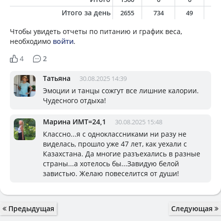
Итого за день
2655
734
49
2
Чтобы увидеть отчеты по питанию и график веса,
необходимо
войти
.
4
2
Татьяна
30.08.2025 14:39
Эмоции и танцы сожгут все лишние калории.
Чудесного отдыха!
Марина ИМТ=24,1
30.08.2025 15:48
Классно...я с одноклассниками ни разу не
виделась, прошло уже 47 лет, как уехали с
Казахстана. Да многие разъехались в разные
страны...а хотелось бы...Завидую белой
завистью. Желаю повеселится от души!
Предыдущая
Следующая