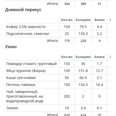
Итого
344
389
31
6
Дневной перекус
Кол-во
Калории
Белки
Жи
Кефир 2,5% жирности
150
79.5
4.4
3.
Подсолнечник, семечки
25
150.3
5.2
13
Итого
175
229
9
1
Ужин
Кол-во
Калории
Белки
Жи
Помидор (томат), грунтовый
150
36
1.7
0.
Яйцо куриное (Жарка)
100
151.8
12.7
10
Каша гречневая
50
66.9
2.1
2.
Печень говяжья
100
154.3
16.4
6.
Чай, заваренный,
приготовленный, на
200
2
0
0
водопроводной воде
Лимон
10
3.4
0.1
0
Итого
610
414
32
2