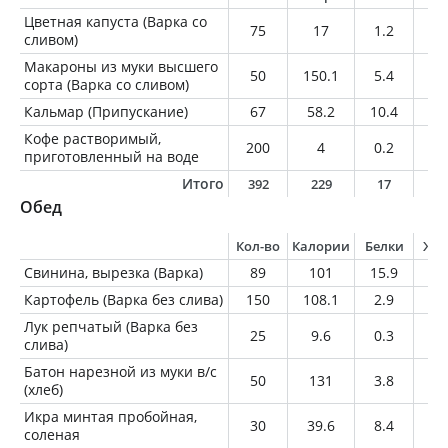
Цветная капуста (Варка со
75
17
1.2
0.
сливом)
Макароны из муки высшего
50
150.1
5.4
0.
сорта (Варка со сливом)
Кальмар (Припускание)
67
58.2
10.4
1.
Кофе растворимый,
200
4
0.2
0
приготовленный на воде
Итого
392
229
17
2
Обед
Кол-во
Калории
Белки
Жи
Свинина, вырезка (Варка)
89
101
15.9
4.
Картофель (Варка без слива)
150
108.1
2.9
0.
Лук репчатый (Варка без
25
9.6
0.3
0
слива)
Батон нарезной из муки в/с
50
131
3.8
1.
(хлеб)
Икра минтая пробойная,
30
39.6
8.4
0.
соленая