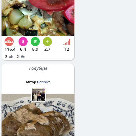
116.4
6.4
8.9
2.7
12
2
2
Голубцы
Автор
Darinika