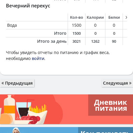
Вечерний перекус
Кол-во
Калории
Белки
Жи
Вода
1500
0
0
0
Итого
1500
0
0
0
Итого за день
3021
1262
90
4
Чтобы увидеть отчеты по питанию и график веса,
необходимо
войти
.
Предыдущая
Следующая
Дневник
питания