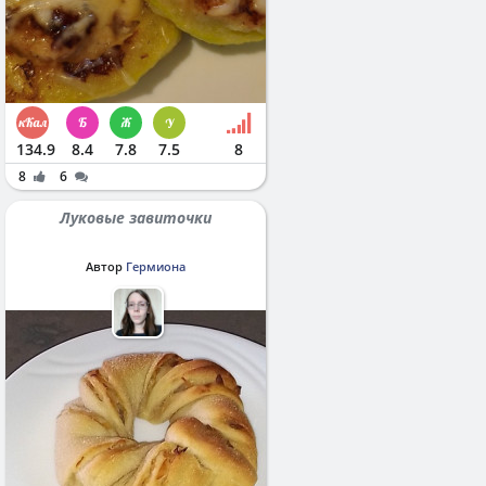
134.9
8.4
7.8
7.5
8
8
6
Луковые завиточки
Автор
Гермиона