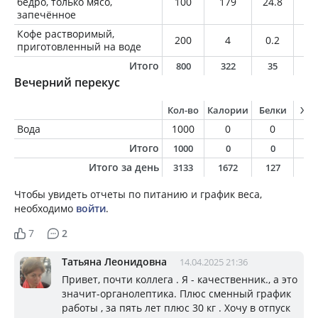
бедро, только мясо,
100
179
24.8
8.
запечённое
Кофе растворимый,
200
4
0.2
0
приготовленный на воде
Итого
800
322
35
1
Вечерний перекус
Кол-во
Калории
Белки
Жи
Вода
1000
0
0
0
Итого
1000
0
0
0
Итого за день
3133
1672
127
8
Чтобы увидеть отчеты по питанию и график веса,
необходимо
войти
.
7
2
Татьяна Леонидовна
14.04.2025 21:36
Привет, почти коллега . Я - качественник., а это
значит-органолептика. Плюс сменный график
работы , за пять лет плюс 30 кг . Хочу в отпуск