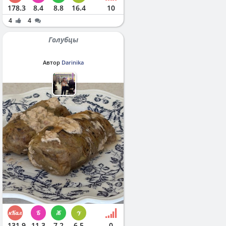
178.3
8.4
8.8
16.4
10
4
4
Голубцы
Автор
Darinika
131.9
11.3
7.2
6.5
0