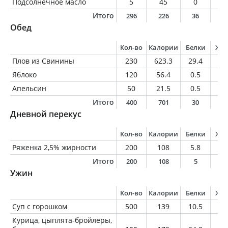
Подсолнечное масло
5
45
0
5
Итого
296
226
36
7
Обед
Кол-во
Калории
Белки
Жи
Плов из Свинины
230
623.3
29.4
38
Яблоко
120
56.4
0.5
0.
Апельсин
50
21.5
0.5
0.
Итого
400
701
30
3
Дневной перекус
Кол-во
Калории
Белки
Жи
Ряженка 2,5% жирности
200
108
5.8
5
Итого
200
108
5
5
Ужин
Кол-во
Калории
Белки
Жи
Суп с горошком
500
139
10.5
5
Курица, цыплята-бройлеры,