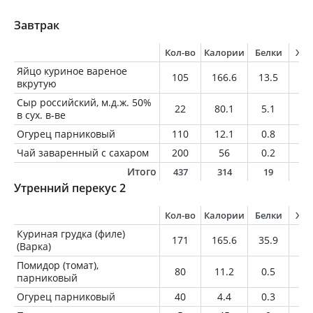
Завтрак
Кол-во
Калории
Белки
Жи
Яйцо куриное вареное
105
166.6
13.5
12
вкрутую
Сыр российский, м.д.ж. 50%
22
80.1
5.1
6.
в сух. в-ве
Огурец парниковый
110
12.1
0.8
0.
Чай заваренный с сахаром
200
56
0.2
0
Итого
437
314
19
1
Утренний перекус 2
Кол-во
Калории
Белки
Жи
Куриная грудка (филе)
171
165.6
35.9
2.
(Варка)
Помидор (томат),
80
11.2
0.5
0
парниковый
Огурец парниковый
40
4.4
0.3
0